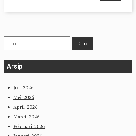
Cari
untuk:
Arsip
Juli 2026
Mei 2026
April 2026
Maret 2026
Februari 2026