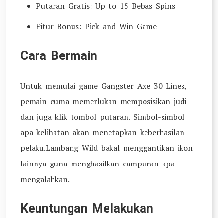
Putaran Gratis: Up to 15 Bebas Spins
Fitur Bonus: Pick and Win Game
Cara Bermain
Untuk memulai game Gangster Axe 30 Lines,
pemain cuma memerlukan memposisikan judi
dan juga klik tombol putaran. Simbol-simbol
apa kelihatan akan menetapkan keberhasilan
pelaku.Lambang Wild bakal menggantikan ikon
lainnya guna menghasilkan campuran apa
mengalahkan.
Keuntungan Melakukan