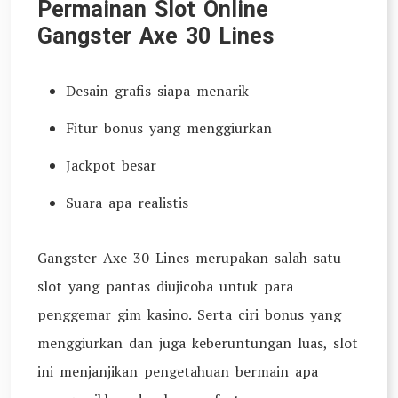
Permainan Slot Online
Gangster Axe 30 Lines
Desain grafis siapa menarik
Fitur bonus yang menggiurkan
Jackpot besar
Suara apa realistis
Gangster Axe 30 Lines merupakan salah satu
slot yang pantas diujicoba untuk para
penggemar gim kasino. Serta ciri bonus yang
menggiurkan dan juga keberuntungan luas, slot
ini menjanjikan pengetahuan bermain apa