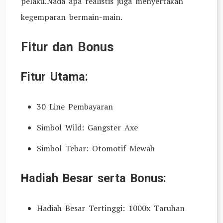
pelaku.Nada apa realistis juga menyertakan
kegemparan bermain-main.
Fitur dan Bonus
Fitur Utama:
30 Line Pembayaran
Simbol Wild: Gangster Axe
Simbol Tebar: Otomotif Mewah
Hadiah Besar serta Bonus:
Hadiah Besar Tertinggi: 1000x Taruhan