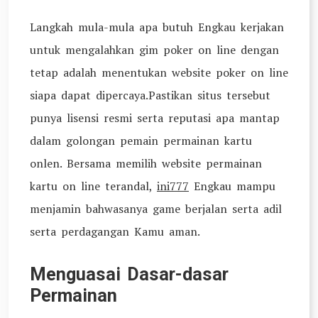
Langkah mula-mula apa butuh Engkau kerjakan
untuk mengalahkan gim poker on line dengan
tetap adalah menentukan website poker on line
siapa dapat dipercaya.Pastikan situs tersebut
punya lisensi resmi serta reputasi apa mantap
dalam golongan pemain permainan kartu
onlen. Bersama memilih website permainan
kartu on line terandal,
ini777
Engkau mampu
menjamin bahwasanya game berjalan serta adil
serta perdagangan Kamu aman.
Menguasai Dasar-dasar
Permainan