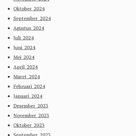
Oktober 2024
September 2024
Agustus 2024
Juli 2024
Juni 2024
Mei 2024
April 2024
Maret 2024
Februari 2024
Januari 2024
Desember 2023
November 2023
Oktober 2023
September 2023