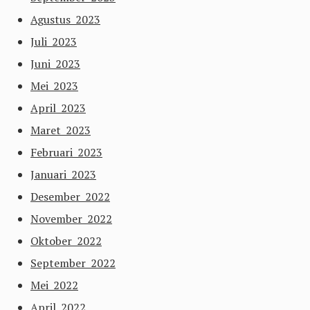
Agustus 2023
Juli 2023
Juni 2023
Mei 2023
April 2023
Maret 2023
Februari 2023
Januari 2023
Desember 2022
November 2022
Oktober 2022
September 2022
Mei 2022
April 2022