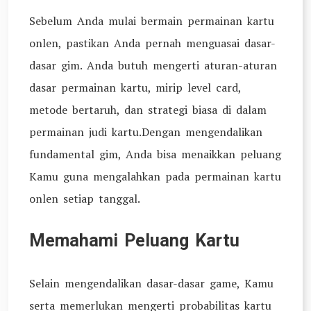
Sebelum Anda mulai bermain permainan kartu
onlen, pastikan Anda pernah menguasai dasar-
dasar gim. Anda butuh mengerti aturan-aturan
dasar permainan kartu, mirip level card,
metode bertaruh, dan strategi biasa di dalam
permainan judi kartu.Dengan mengendalikan
fundamental gim, Anda bisa menaikkan peluang
Kamu guna mengalahkan pada permainan kartu
onlen setiap tanggal.
Memahami Peluang Kartu
Selain mengendalikan dasar-dasar game, Kamu
serta memerlukan mengerti probabilitas kartu