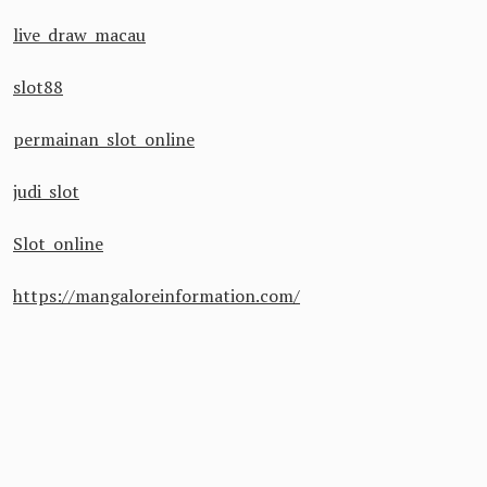
live draw macau
slot88
permainan slot online
judi slot
Slot online
https://mangaloreinformation.com/