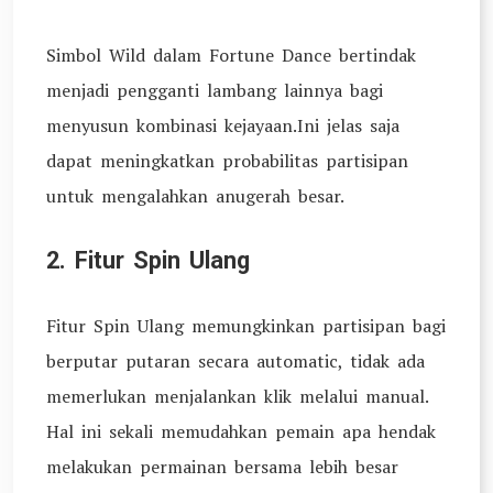
Simbol Wild dalam Fortune Dance bertindak
menjadi pengganti lambang lainnya bagi
menyusun kombinasi kejayaan.Ini jelas saja
dapat meningkatkan probabilitas partisipan
untuk mengalahkan anugerah besar.
2. Fitur Spin Ulang
Fitur Spin Ulang memungkinkan partisipan bagi
berputar putaran secara automatic, tidak ada
memerlukan menjalankan klik melalui manual.
Hal ini sekali memudahkan pemain apa hendak
melakukan permainan bersama lebih besar