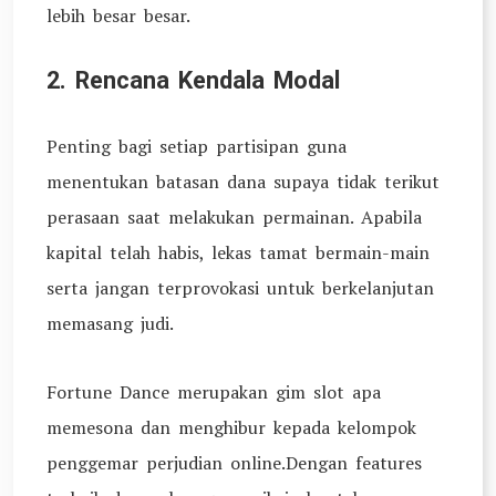
lebih besar besar.
2. Rencana Kendala Modal
Penting bagi setiap partisipan guna
menentukan batasan dana supaya tidak terikut
perasaan saat melakukan permainan. Apabila
kapital telah habis, lekas tamat bermain-main
serta jangan terprovokasi untuk berkelanjutan
memasang judi.
Fortune Dance merupakan gim slot apa
memesona dan menghibur kepada kelompok
penggemar perjudian online.Dengan features