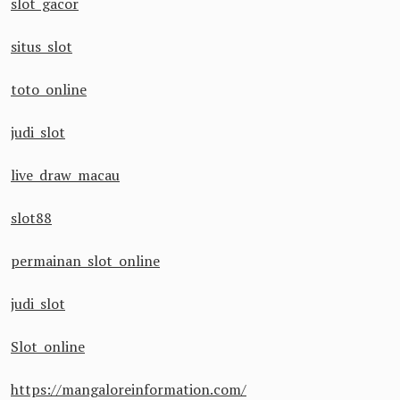
slot gacor
situs slot
toto online
judi slot
live draw macau
slot88
permainan slot online
judi slot
Slot online
https://mangaloreinformation.com/