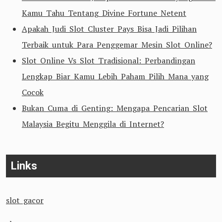
Kamu Tahu Tentang Divine Fortune Netent
Apakah Judi Slot Cluster Pays Bisa Jadi Pilihan
Terbaik untuk Para Penggemar Mesin Slot Online?
Slot Online Vs Slot Tradisional: Perbandingan
Lengkap Biar Kamu Lebih Paham Pilih Mana yang
Cocok
Bukan Cuma di Genting: Mengapa Pencarian Slot
Malaysia Begitu Menggila di Internet?
Links
slot gacor