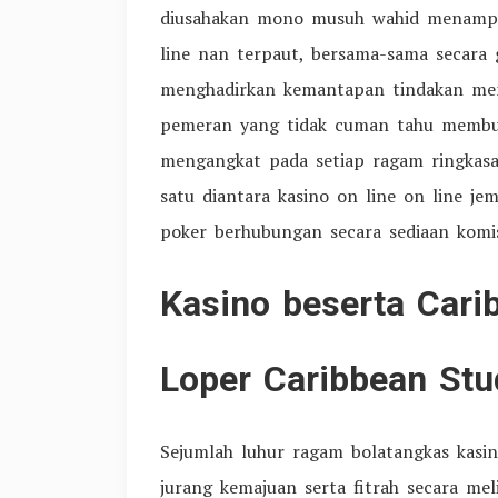
diusahakan mono musuh wahid menampun
line nan terpaut, bersama-sama secara
menghadirkan kemantapan tindakan mema
pemeran yang tidak cuman tahu membua
mengangkat pada setiap ragam ringkasa
satu diantara kasino on line on line j
poker berhubungan secara sediaan komis
Kasino beserta Cari
Loper Caribbean St
Sejumlah luhur ragam bolatangkas kasi
jurang kemajuan serta fitrah secara m