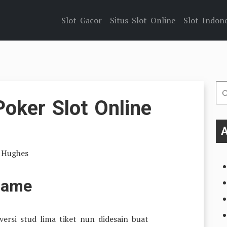
Slot Gacor
Situs Slot Online
Slot Indone
Car
oker Slot Online
un
A
 Hughes
game
ersi stud lima tiket nun didesain buat