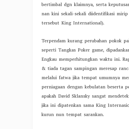
bertimbal dgn klaimnya, serta keputusan
nan kini sekali-sekali diidentifikasi mir
tersebut King International).
Terpendam kurang perubahan pokok pah
seperti Tangkas Poker game, dipadanka
Engkau memperhitungkan waktu ini. Ra
& tiada tagan sampingan meresap ranca
melalui fatwa jika tempat umumnya me
perniagaan dengan kebulatan beserta pe
apakah David Sklansky sangat mendeteks
jika ini dipatenkan sama King Internas
kurun nun tempat sarankan.