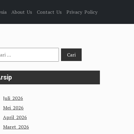
sia
About Us
Contact Us
Privacy Policy
i
tuk:
rsip
Juli 2026
Mei 2026
April 2026
Maret 2026