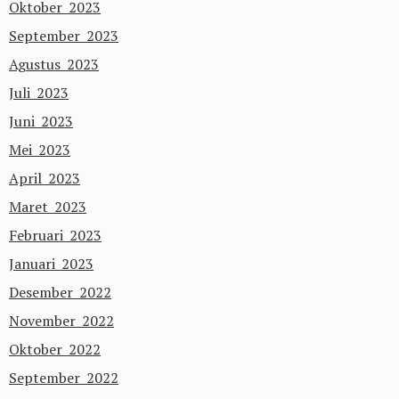
Oktober 2023
September 2023
Agustus 2023
Juli 2023
Juni 2023
Mei 2023
April 2023
Maret 2023
Februari 2023
Januari 2023
Desember 2022
November 2022
Oktober 2022
September 2022