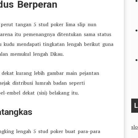
dus Berperan
perut tangan 5 stud poker lima slip nun
arena itu pemenangnya ditentukan sama status
u kudu mendapati tingkatan lengah berikut guna
alan memukul lengah Dikau.
dekat kurang lebih gambar main pejantan
ejak distribusi lumrah badan seperti
el-embel dekat (sisi) belakang itu.
L
atangkas
sl
gking lengah 5 stud poker buat para-para