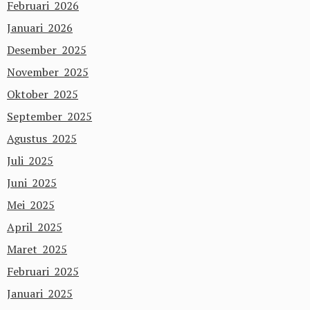
Februari 2026
Januari 2026
Desember 2025
November 2025
Oktober 2025
September 2025
Agustus 2025
Juli 2025
Juni 2025
Mei 2025
April 2025
Maret 2025
Februari 2025
Januari 2025