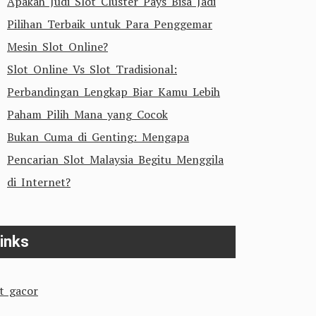
Apakah Judi Slot Cluster Pays Bisa Jadi
Pilihan Terbaik untuk Para Penggemar
Mesin Slot Online?
Slot Online Vs Slot Tradisional:
Perbandingan Lengkap Biar Kamu Lebih
Paham Pilih Mana yang Cocok
Bukan Cuma di Genting: Mengapa
Pencarian Slot Malaysia Begitu Menggila
di Internet?
inks
ot gacor