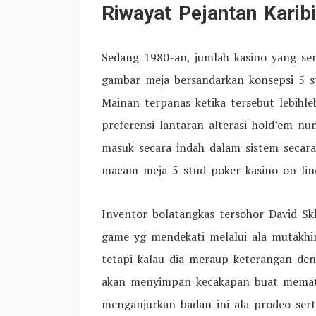
Riwayat Pejantan Karib
Sedang 1980-an, jumlah kasino yang ser
gambar meja bersandarkan konsepsi 5 s
Mainan terpanas ketika tersebut lebihle
preferensi lantaran alterasi hold’em nu
masuk secara indah dalam sistem secar
macam meja 5 stud poker kasino on lin
Inventor bolatangkas tersohor David S
game yg mendekati melalui ala mutakhir
tetapi kalau dia meraup keterangan de
akan menyimpan kecakapan buat mema
menganjurkan badan ini ala prodeo sert