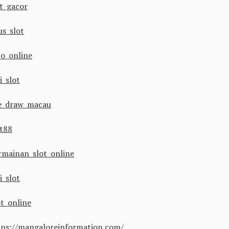
ot gacor
us slot
to online
i slot
ve draw macau
ot88
rmainan slot online
i slot
ot online
tps://mangaloreinformation.com/