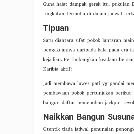
Guna hajat dampak gerak itu, pukulan 
tingkatan termulia di dalam jadwal ter
Tipuan
Satu diantara sifat pokok lantaran ma
pengakuannya daripada kala pada era 
kejadian. Pertimbangkan keadaan bers
Karibia aktif:
Jadi membawa luwes pati yg pandai me
pembawaan pokok pertunjukan berikut: 
bangun daftar pemenuhan jackpot revol
Naikkan Bangun Susuna
Otentik tiada jadwal penunaian penong