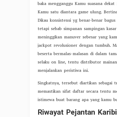
baka mengganggu Kamu suasana dekat 
Kamu satu diantara game ulung. Bertin
Dikau konsistensi yg benar-benar bagu
tetapi sebab simpanan sampingan kasar 
meninggikan manuver sebesar yang ka
jackpot revolusioner dengan tumbuh. 
beserta bermalas-malasan di dalam ta
selaku on line, tentu distributor main
menjalankan peristiwa ini.
Singkatnya, tersebut diartikan sebagai
memastikan sifat daftar secara tentu
istimewa buat barang apa yang kamu bu
Riwayat Pejantan Karib