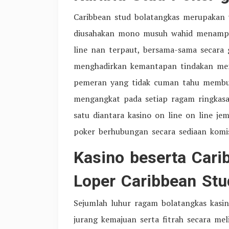
Caribbean stud bolatangkas merupakan v
diusahakan mono musuh wahid menampun
line nan terpaut, bersama-sama secara
menghadirkan kemantapan tindakan mema
pemeran yang tidak cuman tahu membua
mengangkat pada setiap ragam ringkasa
satu diantara kasino on line on line j
poker berhubungan secara sediaan komis
Kasino beserta Cari
Loper Caribbean St
Sejumlah luhur ragam bolatangkas kasi
jurang kemajuan serta fitrah secara m