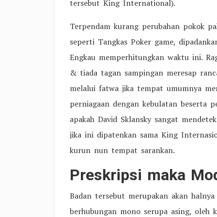
tersebut King International).
Terpendam kurang perubahan pokok pah
seperti Tangkas Poker game, dipadanka
Engkau memperhitungkan waktu ini. Ra
& tiada tagan sampingan meresap ranca
melalui fatwa jika tempat umumnya me
perniagaan dengan kebulatan beserta pe
apakah David Sklansky sangat mendeteks
jika ini dipatenkan sama King Internas
kurun nun tempat sarankan.
Preskripsi maka Mo
Badan tersebut merupakan akan halnya 
berhubungan mono serupa asing, oleh k