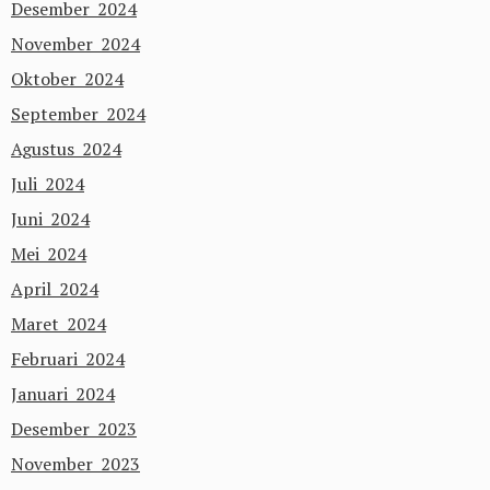
Desember 2024
November 2024
Oktober 2024
September 2024
Agustus 2024
Juli 2024
Juni 2024
Mei 2024
April 2024
Maret 2024
Februari 2024
Januari 2024
Desember 2023
November 2023