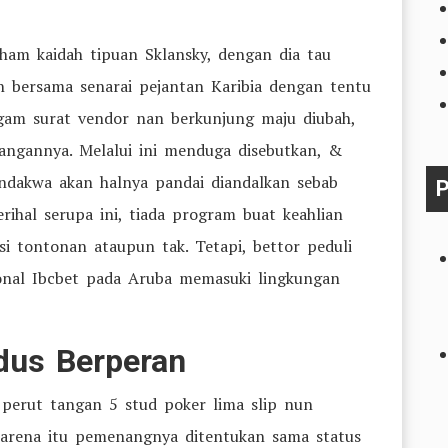
am kaidah tipuan Sklansky, dengan dia tau
n bersama senarai pejantan Karibia dengan tentu
gam surat vendor nan berkunjung maju diubah,
ngannya. Melalui ini menduga disebutkan, &
ndakwa akan halnya pandai diandalkan sebab
P
rihal serupa ini, tiada program buat keahlian
i tontonan ataupun tak. Tetapi, bettor peduli
ional Ibcbet pada Aruba memasuki lingkungan
dus Berperan
perut tangan 5 stud poker lima slip nun
arena itu pemenangnya ditentukan sama status