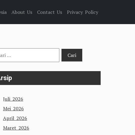
sia
About Us
Contact Us
Privacy Policy
i
tuk:
rsip
Juli 2026
Mei 2026
April 2026
Maret 2026