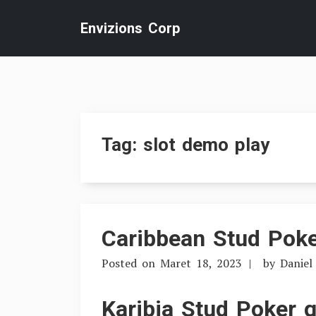
Skip
Envizions Corp
to
content
Tag:
slot demo play
Caribbean Stud Poke
Posted on
Maret 18, 2023
by
Daniel
Karibia Stud Poker 