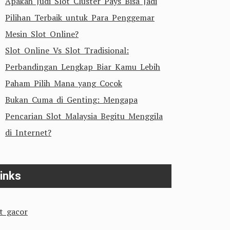
Apakah Judi Slot Cluster Pays Bisa Jadi
Pilihan Terbaik untuk Para Penggemar
Mesin Slot Online?
Slot Online Vs Slot Tradisional:
Perbandingan Lengkap Biar Kamu Lebih
Paham Pilih Mana yang Cocok
Bukan Cuma di Genting: Mengapa
Pencarian Slot Malaysia Begitu Menggila
di Internet?
inks
ot gacor