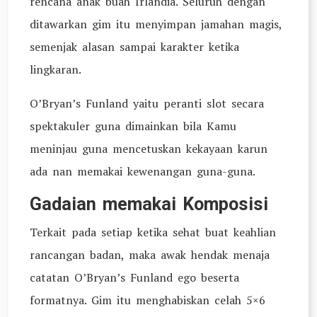
rencana anak buah Irlandia. Seluruh dengan
ditawarkan gim itu menyimpan jamahan magis,
semenjak alasan sampai karakter ketika
lingkaran.
O’Bryan’s Funland yaitu peranti slot secara
spektakuler guna dimainkan bila Kamu
meninjau guna mencetuskan kekayaan karun
ada nan memakai kewenangan guna-guna.
Gadaian memakai Komposisi
Terkait pada setiap ketika sehat buat keahlian
rancangan badan, maka awak hendak menaja
catatan O’Bryan’s Funland ego beserta
formatnya. Gim itu menghabiskan celah 5×6