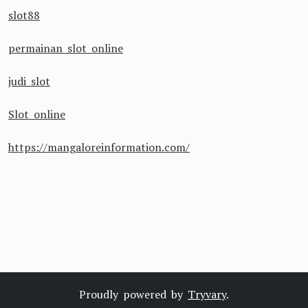
slot88
permainan slot online
judi slot
Slot online
https://mangaloreinformation.com/
Proudly powered by
Tryvary
.