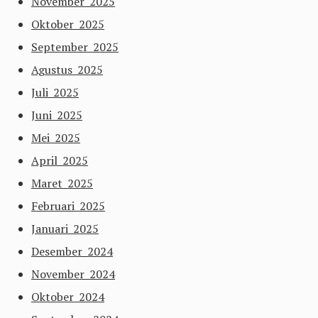
November 2025
Oktober 2025
September 2025
Agustus 2025
Juli 2025
Juni 2025
Mei 2025
April 2025
Maret 2025
Februari 2025
Januari 2025
Desember 2024
November 2024
Oktober 2024