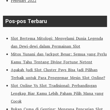
Februari 2022
Pos-pos Terbaru
Slot Bertema Mitologi: Menyelami Dunia Legenda
dan Dewi-dewi dalam Permainan Slot
Mitos Yunani dan Jackpot Besar: Semua yang Perlu
Kamu Tahu Tentang Divine Fortune Netent
Apakah Judi Slot Cluster Pays Bisa Jadi Pilihan
Terbaik untuk Para Penggemar Mesin Slot Online?
Slot Online Vs Slot Tradisional: Perbandingan
Lengkap Biar Kamu Lebih Paham Pilih Mana yang
Cocok
Bukan Cuma di Genting: Mengapa Pencarian Slot