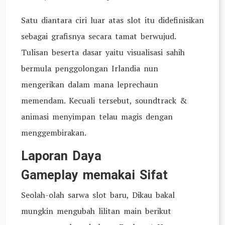
Satu diantara ciri luar atas slot itu didefinisikan
sebagai grafisnya secara tamat berwujud.
Tulisan beserta dasar yaitu visualisasi sahih
bermula penggolongan Irlandia nun
mengerikan dalam mana leprechaun
memendam. Kecuali tersebut, soundtrack &
animasi menyimpan telau magis dengan
menggembirakan.
Laporan Daya
Gameplay memakai Sifat
Seolah-olah sarwa slot baru, Dikau bakal
mungkin mengubah lilitan main berikut