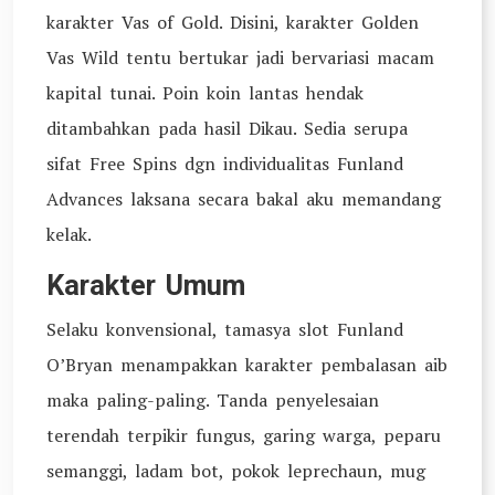
karakter Vas of Gold. Disini, karakter Golden
Vas Wild tentu bertukar jadi bervariasi macam
kapital tunai. Poin koin lantas hendak
ditambahkan pada hasil Dikau. Sedia serupa
sifat Free Spins dgn individualitas Funland
Advances laksana secara bakal aku memandang
kelak.
Karakter Umum
Selaku konvensional, tamasya slot Funland
O’Bryan menampakkan karakter pembalasan aib
maka paling-paling. Tanda penyelesaian
terendah terpikir fungus, garing warga, peparu
semanggi, ladam bot, pokok leprechaun, mug