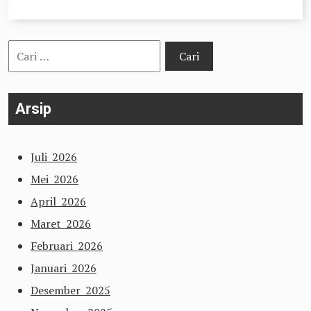
Cari
untuk:
Arsip
Juli 2026
Mei 2026
April 2026
Maret 2026
Februari 2026
Januari 2026
Desember 2025