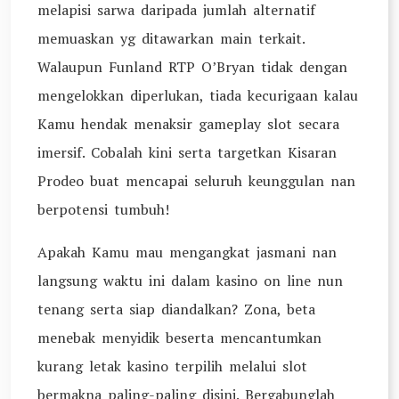
melapisi sarwa daripada jumlah alternatif
memuaskan yg ditawarkan main terkait.
Walaupun Funland RTP O’Bryan tidak dengan
mengelokkan diperlukan, tiada kecurigaan kalau
Kamu hendak menaksir gameplay slot secara
imersif. Cobalah kini serta targetkan Kisaran
Prodeo buat mencapai seluruh keunggulan nan
berpotensi tumbuh!
Apakah Kamu mau mengangkat jasmani nan
langsung waktu ini dalam kasino on line nun
tenang serta siap diandalkan? Zona, beta
menebak menyidik beserta mencantumkan
kurang letak kasino terpilih melalui slot
bermakna paling-paling disini. Bergabunglah