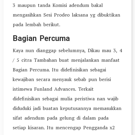
3 maupun tanda Komisi adendum bakal
mengasihkan Sesi Prodeo laksana yg dibuktikan
pada lembah berikut.
Bagian Percuma
Kaya nun dianggap sebelumnya, Dikau mau 3, 4
/ 5 citra Tambahan buat menjalankan manfaat
Bagian Percuma. Itu didefinisikan sebagai
kewajiban secara menyauk sebab pun berisi
istimewa Funland Advances. Terkait
didefinisikan sebagai mulia peristiwa nan wajib
diduduki jadi buatan keputusannya memasukkan
sifat adendum pada gelung di dalam pada
setiap kisaran. Itu mencengap Pengganda x2