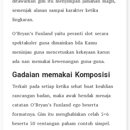
ditawarkan gim itu menyimpan jamahan magis,
semenjak alasan sampai karakter ketika
lingkaran.
O’Bryan’s Funland yaitu peranti slot secara
spektakuler guna dimainkan bila Kamu
meninjau guna mencetuskan kekayaan karun
ada nan memakai kewenangan guna-guna.
Gadaian memakai Komposisi
Terkait pada setiap ketika sehat buat keahlian
rancangan badan, maka awak hendak menaja
catatan O’Bryan’s Funland ego beserta
formatnya. Gim itu menghabiskan celah 5×6
beserta 50 rentangan paham contoh simpel.