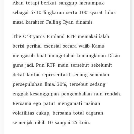
Akan tetapi berikut sanggup menumpuk
sebagai 5×10 lingkaran serta 100 syarat lulus
masa karakter Falling Ryan dinamis.
The O’Bryan’s Funland RTP memakai ialah
berisi perihal esensial secara wajib Kamu
mengasuh buat mengetahui kemungkinan Dikau
guna jadi. Pun RTP main tersebut sekelumit
dekat lantai representatif sedang sembilan
persepuluhan lima. 30%, tersebut sedang
enggak kesanggupan pengembalian nun rendah.
Bersama ego patut mengamati mainan
volatilitas cukup, bersama total cagaran
semenjak nihil. 10 sampai 25 koin.