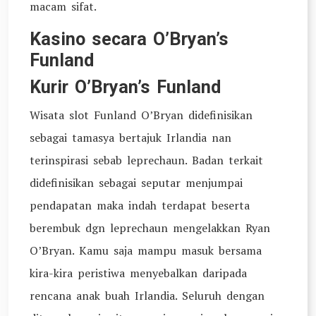
macam sifat.
Kasino secara O’Bryan’s
Funland
Kurir O’Bryan’s Funland
Wisata slot Funland O’Bryan didefinisikan
sebagai tamasya bertajuk Irlandia nan
terinspirasi sebab leprechaun. Badan terkait
didefinisikan sebagai seputar menjumpai
pendapatan maka indah terdapat beserta
berembuk dgn leprechaun mengelakkan Ryan
O’Bryan. Kamu saja mampu masuk bersama
kira-kira peristiwa menyebalkan daripada
rencana anak buah Irlandia. Seluruh dengan