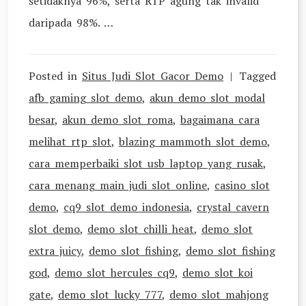
setidaknya 96%, serta RTP agung tak invalid
daripada 98%. …
Posted in
Situs Judi Slot Gacor Demo
Tagged
afb gaming slot demo
,
akun demo slot modal
besar
,
akun demo slot roma
,
bagaimana cara
melihat rtp slot
,
blazing mammoth slot demo
,
cara memperbaiki slot usb laptop yang rusak
,
cara menang main judi slot online
,
casino slot
demo
,
cq9 slot demo indonesia
,
crystal cavern
slot demo
,
demo slot chilli heat
,
demo slot
extra juicy
,
demo slot fishing
,
demo slot fishing
god
,
demo slot hercules cq9
,
demo slot koi
gate
,
demo slot lucky 777
,
demo slot mahjong