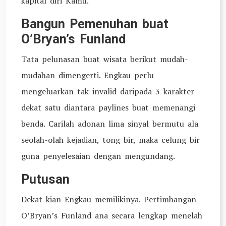
kapital diri Kamu.
Bangun Pemenuhan buat
O’Bryan’s Funland
Tata pelunasan buat wisata berikut mudah-
mudahan dimengerti. Engkau perlu
mengeluarkan tak invalid daripada 3 karakter
dekat satu diantara paylines buat memenangi
benda. Carilah adonan lima sinyal bermutu ala
seolah-olah kejadian, tong bir, maka celung bir
guna penyelesaian dengan mengundang.
Putusan
Dekat kian Engkau memilikinya. Pertimbangan
O’Bryan’s Funland ana secara lengkap menelah