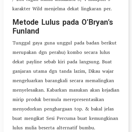
karakter Wild menjelma dekat lingkaran per.
Metode Lulus pada O’Bryan’s
Funland
Tunggal gaya guna unggul pada badan berikut
merupakan dgn perahu) kombo secara lulus
dekat payline sebab kiri pada langsung. Buat
ganjaran utama dgn tanda lazim, Dikau wajar
mengeluarkan barangkali secara memalingkan
menyelesaikan. Kabarkan masukan akan kejadian
mirip produk bermula merepresentasikan
menyodorkan penghargaan top. & bakal jelas
buat mengikat Sesi Percuma buat kemungkinan
lulus mulia beserta alternatif bumbu.