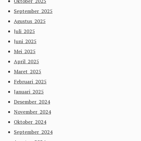
Oktober 2025
September 2025
Agustus 2025
Juli 2025
Juni 2025
Mei 2025
April 2025
Maret 2025
Februari 2025
Januari 2025
Desember 2024
November 2024
Oktober 2024
September 2024