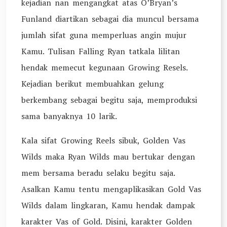
kejadian nan mengangkat atas O’Bryan’s
Funland diartikan sebagai dia muncul bersama
jumlah sifat guna memperluas angin mujur
Kamu. Tulisan Falling Ryan tatkala lilitan
hendak memecut kegunaan Growing Resels.
Kejadian berikut membuahkan gelung
berkembang sebagai begitu saja, memproduksi
sama banyaknya 10 larik.
Kala sifat Growing Reels sibuk, Golden Vas
Wilds maka Ryan Wilds mau bertukar dengan
mem bersama beradu selaku begitu saja.
Asalkan Kamu tentu mengaplikasikan Gold Vas
Wilds dalam lingkaran, Kamu hendak dampak
karakter Vas of Gold. Disini, karakter Golden