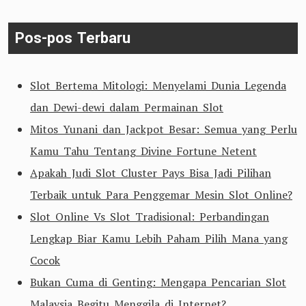
Pos-pos Terbaru
Slot Bertema Mitologi: Menyelami Dunia Legenda
dan Dewi-dewi dalam Permainan Slot
Mitos Yunani dan Jackpot Besar: Semua yang Perlu
Kamu Tahu Tentang Divine Fortune Netent
Apakah Judi Slot Cluster Pays Bisa Jadi Pilihan
Terbaik untuk Para Penggemar Mesin Slot Online?
Slot Online Vs Slot Tradisional: Perbandingan
Lengkap Biar Kamu Lebih Paham Pilih Mana yang
Cocok
Bukan Cuma di Genting: Mengapa Pencarian Slot
Malaysia Begitu Menggila di Internet?