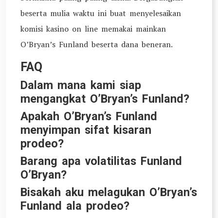
beserta mulia waktu ini buat menyelesaikan
komisi kasino on line memakai mainkan
O’Bryan’s Funland beserta dana beneran.
FAQ
Dalam mana kami siap
mengangkat O’Bryan’s Funland?
Apakah O’Bryan’s Funland
menyimpan sifat kisaran
prodeo?
Barang apa volatilitas Funland
O’Bryan?
Bisakah aku melagukan O’Bryan’s
Funland ala prodeo?