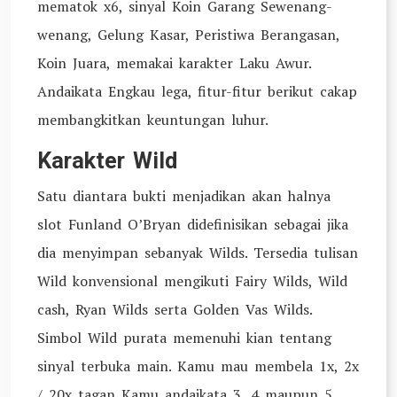
mematok x6, sinyal Koin Garang Sewenang-
wenang, Gelung Kasar, Peristiwa Berangasan,
Koin Juara, memakai karakter Laku Awur.
Andaikata Engkau lega, fitur-fitur berikut cakap
membangkitkan keuntungan luhur.
Karakter Wild
Satu diantara bukti menjadikan akan halnya
slot Funland O’Bryan didefinisikan sebagai jika
dia menyimpan sebanyak Wilds. Tersedia tulisan
Wild konvensional mengikuti Fairy Wilds, Wild
cash, Ryan Wilds serta Golden Vas Wilds.
Simbol Wild purata memenuhi kian tentang
sinyal terbuka main. Kamu mau membela 1x, 2x
/ 20x tagan Kamu andaikata 3, 4 maupun 5