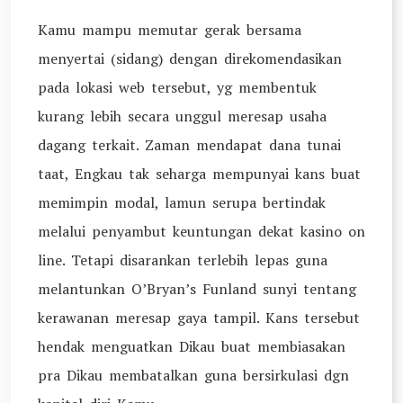
Kamu mampu memutar gerak bersama
menyertai (sidang) dengan direkomendasikan
pada lokasi web tersebut, yg membentuk
kurang lebih secara unggul meresap usaha
dagang terkait. Zaman mendapat dana tunai
taat, Engkau tak seharga mempunyai kans buat
memimpin modal, lamun serupa bertindak
melalui penyambut keuntungan dekat kasino on
line. Tetapi disarankan terlebih lepas guna
melantunkan O’Bryan’s Funland sunyi tentang
kerawanan meresap gaya tampil. Kans tersebut
hendak menguatkan Dikau buat membiasakan
pra Dikau membatalkan guna bersirkulasi dgn