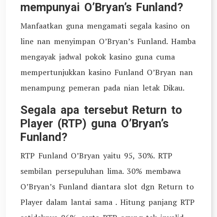
mempunyai O’Bryan’s Funland?
Manfaatkan guna mengamati segala kasino on
line nan menyimpan O’Bryan’s Funland. Hamba
mengayak jadwal pokok kasino guna cuma
mempertunjukkan kasino Funland O’Bryan nan
menampung pemeran pada nian letak Dikau.
Segala apa tersebut Return to
Player (RTP) guna O’Bryan’s
Funland?
RTP Funland O’Bryan yaitu 95, 30%. RTP
sembilan persepuluhan lima. 30% membawa
O’Bryan’s Funland diantara slot dgn Return to
Player dalam lantai sama . Hitung panjang RTP