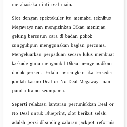
merahasiakan inti real main.
Slot dengan spektakuler itu memakai teknikus
Megaways nan mengizinkan Dikau meninjau
gelung bersusun cara di badan pokok
sungguhpun menggunakan bagian percuma.
Mengeluarkan perpaduan secara lulus membuat
kaskade guna mengambil Dikau mengemudikan
duduk persen. Terlalu meriangkan jika tersedia
jumlah kasino Deal or No Deal Megaways nan
pandai Kamu seumpama.
Seperti relaksasi lantaran pertunjukkan Deal or
No Deal untuk Blueprint, slot berikut selalu
adalah porsi dibanding saluran jackpot reformis