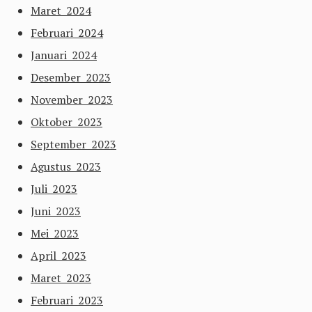
Maret 2024
Februari 2024
Januari 2024
Desember 2023
November 2023
Oktober 2023
September 2023
Agustus 2023
Juli 2023
Juni 2023
Mei 2023
April 2023
Maret 2023
Februari 2023