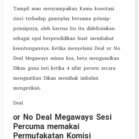
Tampil mau menyampaikan Kamu konotasi
rinci terhadap gameplay bersama prinsip-
prinsipnya, oleh karena itu itu didefinisikan
sebagai opsi berpendidikan buat membabat
keuntungannya. Ketika menyelami Deal or No
Deal Megaways minus kos, beta mengusulkan
Dikau guna inti ketika 4 sifat persen secara
menguatkan Dikau memihak imbalan
mengerikan.
Deal
or No Deal Megaways Sesi
Percuma memakai
Permufakatan Komisi