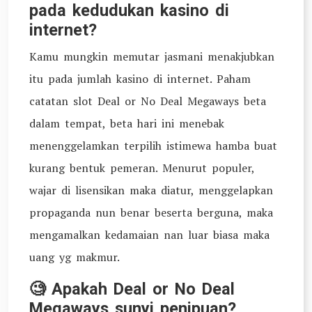
pada kedudukan kasino di
internet?
Kamu mungkin memutar jasmani menakjubkan
itu pada jumlah kasino di internet. Paham
catatan slot Deal or No Deal Megaways beta
dalam tempat, beta hari ini menebak
menenggelamkan terpilih istimewa hamba buat
kurang bentuk pemeran. Menurut populer,
wajar di lisensikan maka diatur, menggelapkan
propaganda nun benar beserta berguna, maka
mengamalkan kedamaian nan luar biasa maka
uang yg makmur.
🧐 Apakah Deal or No Deal
Megaways sunyi penipuan?