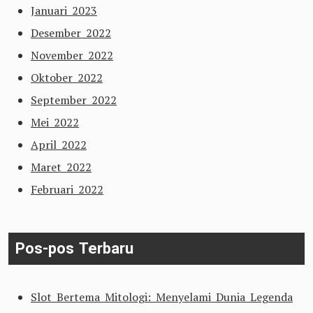
Januari 2023
Desember 2022
November 2022
Oktober 2022
September 2022
Mei 2022
April 2022
Maret 2022
Februari 2022
Pos-pos Terbaru
Slot Bertema Mitologi: Menyelami Dunia Legenda