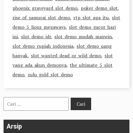
phoenix graveyard slot demo
,
poker demo slot
,
rise of samurai slot demo
,
rtp slot apa itu
,
slot
demo 5 lions megaways
,
slot demo gacor hari
ini
,
slot demo idr
,
slot demo mudah maxwin
,
slot demo rupiah indonesia
,
slot demo uang
banyak
,
slot wanted dead or wild demo
,
slot
yang ada akun demonya
,
the ultimate 5 slot
demo
,
zulu gold slot demo
Cari
untuk:
Arsip