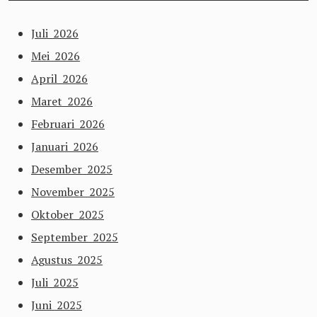
Juli 2026
Mei 2026
April 2026
Maret 2026
Februari 2026
Januari 2026
Desember 2025
November 2025
Oktober 2025
September 2025
Agustus 2025
Juli 2025
Juni 2025