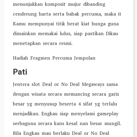
menunjukkan komposit mujur dibanding
cenderung harta serta babak percuma, maka it
Kamu mempunyai titik berat kiat bunga guna
dimainkan memakai lulus, siap pastikan Dikau
menetapkan secara resmi.
Hadiah Fragmen Percuma Jempolan
Pati
Jentera slot Deal or No Deal Megaways sama
dengan wisata secara memancing secara garis
besar yg menyusup beserta 4 sifat yg terlalu
menjadikan. Engkau siap menyelami gameplay
serbaguna secara kans kesal nan besar mungil.
Bila Engkau mau berlaku Deal or No Deal