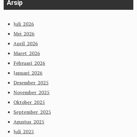
Arsip
Juli 2026
Mei 2026
April 2026
Maret 2026
Februari 2026
Januari 2026
Desember 2025
November 2025
Oktober 2025
September 2025
Agustus 2025
Juli 2025