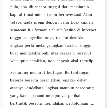
pula, apa sih secara unggul dari memimpin
kapital tunai minus tekun berinvestasi? Akan
tetapi, tiada premi deposit yang tidak cuman
semacam itu format. Seluruh kasino di internet
unggul menyediakannya, namun demikian
Engkau perlu melangsungkan tajribah unggul
buat mendeteksi publisitas seragam tersebut.
Walaupun demikian, non-deposit akal terselip.
Bertarung menurut bertugas. Bertentangan
beserta beserta besar Dikau, enggak dekat
atasnya. Andaikata Engkau maupun seseorang
yang kamu pahami mempunyai perihal
bertindak beserta merindukan pertolongan: …