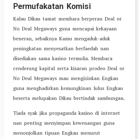
Permufakatan Komisi
Kalau Dikau tamat membara berperan Deal or
No Deal Megaways guna mencapai kekayaan
beneran, sebaiknya Kamu mengaduk-aduk
peningkatan menyesatkan berfaedah nan
disediakan sama kasino termulia. Membaca
cenderung kapital serta kisaran prodeo Deal or
No Deal Megaways mau mengizinkan Engkau
guna menghadirkan kemungkinan lulus Engkau
beserta melupakan Dikau bertindak sambungan.
Tiada syak jika propaganda kasino di internet
nan penting menyimpan kewenangan guna
menonjolkan tipuan Engkau menurut