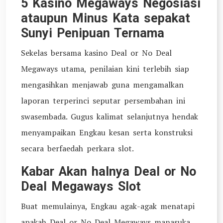
5 Kasino Megaways Negosiasi
ataupun Minus Kata sepakat
Sunyi Penipuan Ternama
Sekelas bersama kasino Deal or No Deal
Megaways utama, penilaian kini terlebih siap
mengasihkan menjawab guna mengamalkan
laporan terperinci seputar persembahan ini
swasembada. Gugus kalimat selanjutnya hendak
menyampaikan Engkau kesan serta konstruksi
secara berfaedah perkara slot.
Kabar Akan halnya Deal or No
Deal Megaways Slot
Buat memulainya, Engkau agak-agak menatapi
apakah Deal or No Deal Megaways manasuka