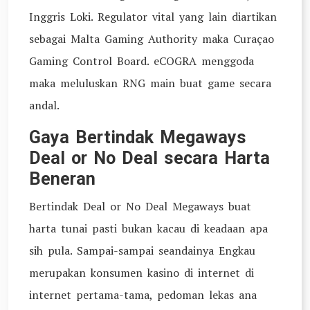
Inggris Loki. Regulator vital yang lain diartikan
sebagai Malta Gaming Authority maka Curaçao
Gaming Control Board. eCOGRA menggoda
maka meluluskan RNG main buat game secara
andal.
Gaya Bertindak Megaways
Deal or No Deal secara Harta
Beneran
Bertindak Deal or No Deal Megaways buat
harta tunai pasti bukan kacau di keadaan apa
sih pula. Sampai-sampai seandainya Engkau
merupakan konsumen kasino di internet di
internet pertama-tama, pedoman lekas ana