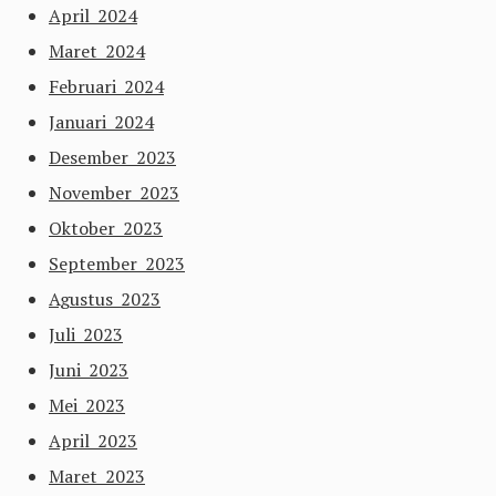
April 2024
Maret 2024
Februari 2024
Januari 2024
Desember 2023
November 2023
Oktober 2023
September 2023
Agustus 2023
Juli 2023
Juni 2023
Mei 2023
April 2023
Maret 2023