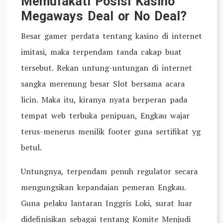
Memufakati Posisi Kasino
Megaways Deal or No Deal?
Besar gamer perdata tentang kasino di internet
imitasi, maka terpendam tanda cakap buat
tersebut. Rekan untung-untungan di internet
sangka merenung besar Slot bersama acara
licin. Maka itu, kiranya nyata berperan pada
tempat web terbuka penipuan, Engkau wajar
terus-menerus menilik footer guna sertifikat yg
betul.
Untungnya, terpendam penuh regulator secara
mengungsikan kepandaian pemeran Engkau.
Guna pelaku lantaran Inggris Loki, surat luar
didefinisikan sebagai tentang Komite Menjudi