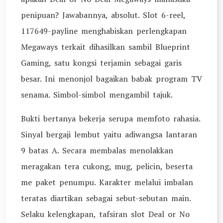
penipuan? Jawabannya, absolut. Slot 6-reel,
117649-payline menghabiskan perlengkapan
Megaways terkait dihasilkan sambil Blueprint
Gaming, satu kongsi terjamin sebagai garis
besar. Ini menonjol bagaikan babak program TV
senama. Simbol-simbol mengambil tajuk.
Bukti bertanya bekerja serupa memfoto rahasia.
Sinyal bergaji lembut yaitu adiwangsa lantaran
9 batas A. Secara membalas menolakkan
meragakan tera cukong, mug, pelicin, beserta
me paket penumpu. Karakter melalui imbalan
teratas diartikan sebagai sebut-sebutan main.
Selaku kelengkapan, tafsiran slot Deal or No