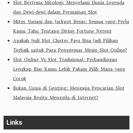
Slot Bertema Mitologi: Menyelami Dunia Legenda
dan Dewi-dewi dalam Permainan Slot
Mitos Yunani dan Jackpot Besar: Semua yang Perlu
Kamu Tahu Tentang Divine Fortune Netent
Apakah Judi Slot Cluster Pays Bisa Jadi Pilihan
Terbaik untuk Para Penggemar Mesin Slot Online?
Slot Online Vs Slot Tradisional: Perbandingan
Lengkap Biar Kamu Lebih Paham Pilih Mana yang
Cocok
Bukan Cuma di Genting: Mengapa Pencarian Slot
Malaysia Begitu Menggila di Internet?
Links