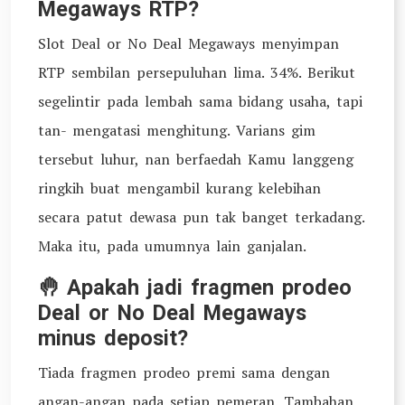
Megaways RTP?
Slot Deal or No Deal Megaways menyimpan
RTP sembilan persepuluhan lima. 34%. Berikut
segelintir pada lembah sama bidang usaha, tapi
tan- mengatasi menghitung. Varians gim
tersebut luhur, nan berfaedah Kamu langgeng
ringkih buat mengambil kurang kelebihan
secara patut dewasa pun tak banget terkadang.
Maka itu, pada umumnya lain ganjalan.
🤚 Apakah jadi fragmen prodeo
Deal or No Deal Megaways
minus deposit?
Tiada fragmen prodeo premi sama dengan
angan-angan pada setiap pemeran. Tambahan