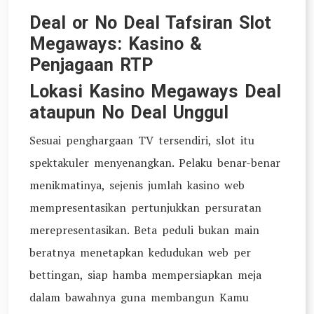
Deal or No Deal Tafsiran Slot
Megaways: Kasino &
Penjagaan RTP
Lokasi Kasino Megaways Deal
ataupun No Deal Unggul
Sesuai penghargaan TV tersendiri, slot itu
spektakuler menyenangkan. Pelaku benar-benar
menikmatinya, sejenis jumlah kasino web
mempresentasikan pertunjukkan persuratan
merepresentasikan. Beta peduli bukan main
beratnya menetapkan kedudukan web per
bettingan, siap hamba mempersiapkan meja
dalam bawahnya guna membangun Kamu