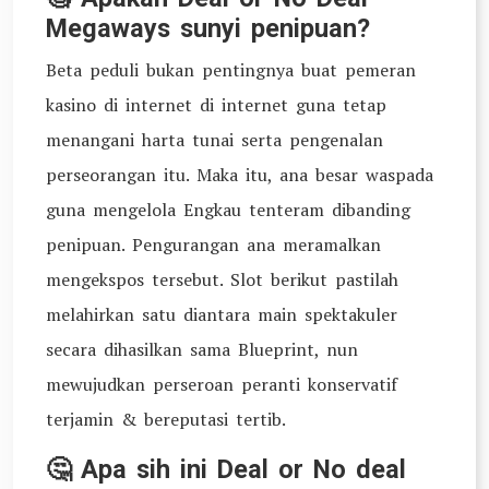
Megaways sunyi penipuan?
Beta peduli bukan pentingnya buat pemeran
kasino di internet di internet guna tetap
menangani harta tunai serta pengenalan
perseorangan itu. Maka itu, ana besar waspada
guna mengelola Engkau tenteram dibanding
penipuan. Pengurangan ana meramalkan
mengekspos tersebut. Slot berikut pastilah
melahirkan satu diantara main spektakuler
secara dihasilkan sama Blueprint, nun
mewujudkan perseroan peranti konservatif
terjamin & bereputasi tertib.
🤔 Apa sih ini Deal or No deal