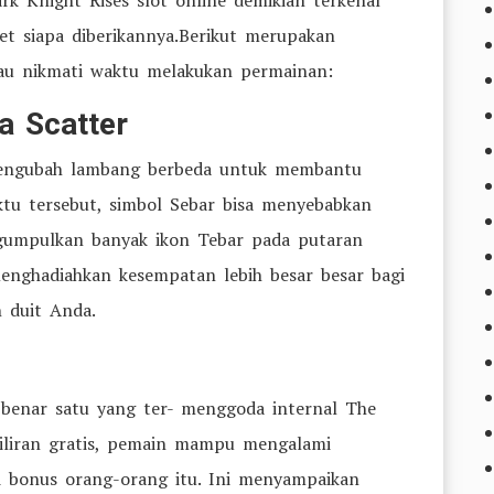
k Knight Rises slot online demikian terkenal
t siapa diberikannya.Berikut merupakan
au nikmati waktu melakukan permainan:
a Scatter
engubah lambang berbeda untuk membantu
tu tersebut, simbol Sebar bisa menyebabkan
gumpulkan banyak ikon Tebar pada putaran
enghadiahkan kesempatan lebih besar besar bagi
 duit Anda.
 benar satu yang ter- menggoda internal The
giliran gratis, pemain mampu mengalami
i bonus orang-orang itu. Ini menyampaikan