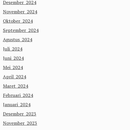
Desember 2024
November 2024
Oktober 2024
September 2024
Agustus 2024
Juli 2024
Juni 2024
Mei 2024
April 2024
Maret 2024
Februari 2024
Januari 2024
Desember 2023
November 2023