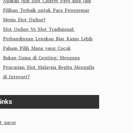
Apakah Judi Slot Cluster Pays Bisa Jadi
Pilihan Terbaik untuk Para Penggemar
Mesin Slot Online?
Slot Online Vs Slot Tradisional:
Perbandingan Lengkap Biar Kamu Lebih
Paham Pilih Mana yang Cocok
Bukan Cuma di Genting: Mengapa
Pencarian Slot Malaysia Begitu Menggila
di Internet?
inks
ot gacor