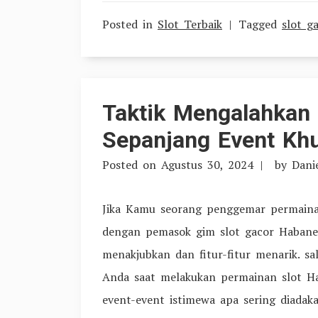
Posted in
Slot Terbaik
Tagged
slot g
Taktik Mengalahkan 
Sepanjang Event Kh
Posted on
Agustus 30, 2024
by
Dani
Jika Kamu seorang penggemar permainan
dengan pemasok gim slot gacor Habaner
menakjubkan dan fitur-fitur menarik. 
Anda saat melakukan permainan slot H
event-event istimewa apa sering diadaka