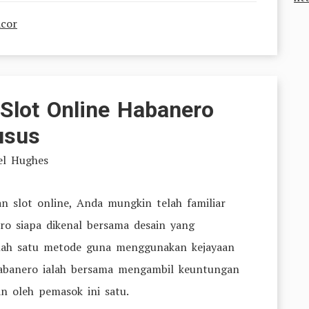
acor
Slot Online Habanero
usus
el Hughes
 slot online, Anda mungkin telah familiar
o siapa dikenal bersama desain yang
salah satu metode guna menggunakan kejayaan
abanero ialah bersama mengambil keuntungan
n oleh pemasok ini satu.