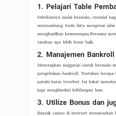
1. Pelajari Table Pemb
Sebelumnya mulai bermain, esensial bag
menyumbang Anda data mengenai nilai 
menghasilkan kemenangan.Bersama meng
taruhan apa lebih besar baik.
2. Manajemen Bankroll
Menetapkan anggaran untuk bermain-ma
pengelolaan bankroll. Tentukan berapa 
patuhi batas tersebut. Ini bakal meno
juga menghindari kehilangan luas.
3. Utilize Bonus dan j
Banyak casino di internet menawarkan 