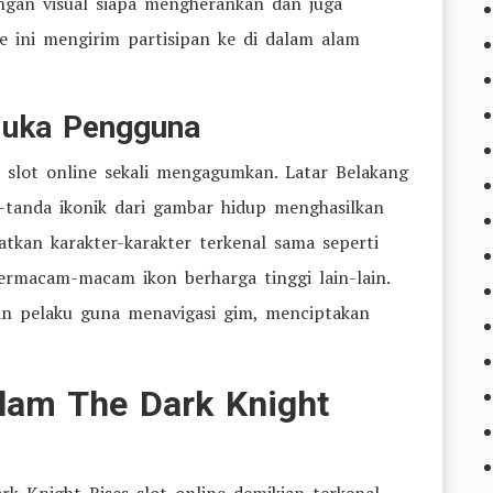
engan visual siapa mengherankan dan juga
 ini mengirim partisipan ke di dalam alam
muka Pengguna
s slot online sekali mengagumkan. Latar Belakang
-tanda ikonik dari gambar hidup menghasilkan
tkan karakter-karakter terkenal sama seperti
ermacam-macam ikon berharga tinggi lain-lain.
n pelaku guna menavigasi gim, menciptakan
lam The Dark Knight