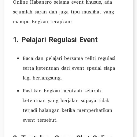
Online
Habanero selama event khusus, ada
sejumlah saran dan juga tipu muslihat yang
mampu Engkau terapkan:
1. Pelajari Regulasi Event
Baca dan pelajari bersama teliti regulasi
serta ketentuan dari event spesial siapa
lagi berlangsung.
Pastikan Engkau mentaati seluruh
ketentuan yang berjalan supaya tidak
terjadi halangan ketika memperhatikan
event tersebut.