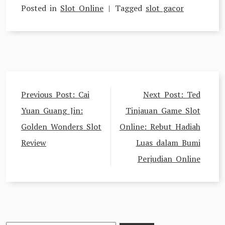
Posted in
Slot Online
Tagged
slot gacor
Navigasi
Previous Post:
Cai
Next Post:
Ted
pos
Yuan Guang Jin:
Tinjauan Game Slot
Golden Wonders Slot
Online: Rebut Hadiah
Review
Luas dalam Bumi
Perjudian Online