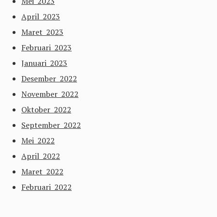
Mei 2023
April 2023
Maret 2023
Februari 2023
Januari 2023
Desember 2022
November 2022
Oktober 2022
September 2022
Mei 2022
April 2022
Maret 2022
Februari 2022