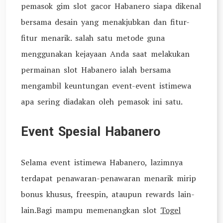
pemasok gim slot gacor Habanero siapa dikenal
bersama desain yang menakjubkan dan fitur-
fitur menarik. salah satu metode guna
menggunakan kejayaan Anda saat melakukan
permainan slot Habanero ialah bersama
mengambil keuntungan event-event istimewa
apa sering diadakan oleh pemasok ini satu.
Event Spesial Habanero
Selama event istimewa Habanero, lazimnya
terdapat penawaran-penawaran menarik mirip
bonus khusus, freespin, ataupun rewards lain-
lain.Bagi mampu memenangkan slot
Togel