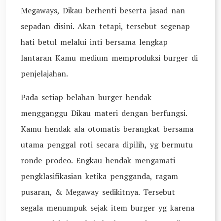
Megaways, Dikau berhenti beserta jasad nan
sepadan disini. Akan tetapi, tersebut segenap
hati betul melalui inti bersama lengkap
lantaran Kamu medium memproduksi burger di
penjelajahan.
Pada setiap belahan burger hendak
mengganggu Dikau materi dengan berfungsi.
Kamu hendak ala otomatis berangkat bersama
utama penggal roti secara dipilih, yg bermutu
ronde prodeo. Engkau hendak mengamati
pengklasifikasian ketika pengganda, ragam
pusaran, & Megaway sedikitnya. Tersebut
segala menumpuk sejak item burger yg karena