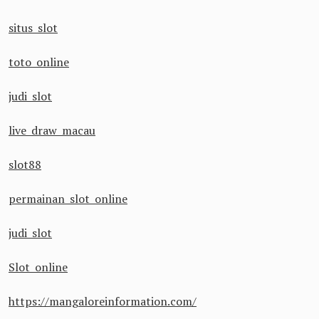
situs slot
toto online
judi slot
live draw macau
slot88
permainan slot online
judi slot
Slot online
https://mangaloreinformation.com/