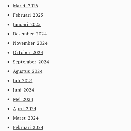
Maret 2025
Februari 2025
Januari 2025
Desember 2024
November 2024
Oktober 2024
September 2024
Agustus 2024
Juli 2024
Juni 2024
Mei 2024
April 2024
Maret 2024
Februari 2024