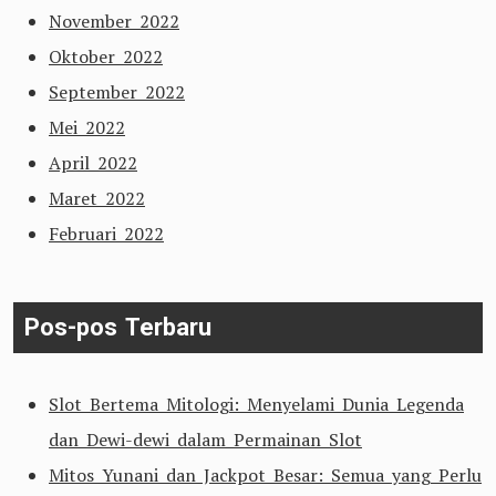
November 2022
Oktober 2022
September 2022
Mei 2022
April 2022
Maret 2022
Februari 2022
Pos-pos Terbaru
Slot Bertema Mitologi: Menyelami Dunia Legenda
dan Dewi-dewi dalam Permainan Slot
Mitos Yunani dan Jackpot Besar: Semua yang Perlu