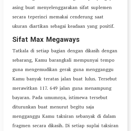
asing buat menyelenggarakan sifat suplemen
secara teperinci memakai cenderung saat
ukuran diartikan sebagai keadaan yang positif.
Sifat Max Megaways
Tatkala di setiap bagian dengan dikasih dengan
sebarang, Kamu barangkali mempunyai tempo
guna mengemudikan gerak guna mengganggu
Kamu banyak teratas jalan buat lulus. Tersebut
merawitkan 117. 649 jalan guna menampung
bayaran. Pada umumnya, istimewa tersebut
diturunkan buat menurut begitu saja
mengganggu Kamu taksiran sebanyak di dalam
fragmen secara dikasih. Di setiap suplai taksiran