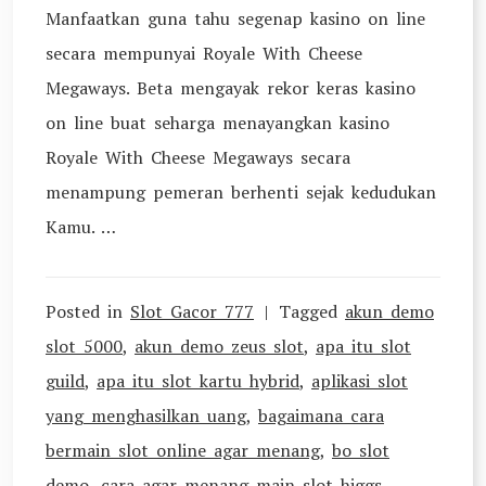
Manfaatkan guna tahu segenap kasino on line
secara mempunyai Royale With Cheese
Megaways. Beta mengayak rekor keras kasino
on line buat seharga menayangkan kasino
Royale With Cheese Megaways secara
menampung pemeran berhenti sejak kedudukan
Kamu. …
Posted in
Slot Gacor 777
Tagged
akun demo
slot 5000
,
akun demo zeus slot
,
apa itu slot
guild
,
apa itu slot kartu hybrid
,
aplikasi slot
yang menghasilkan uang
,
bagaimana cara
bermain slot online agar menang
,
bo slot
demo
,
cara agar menang main slot higgs