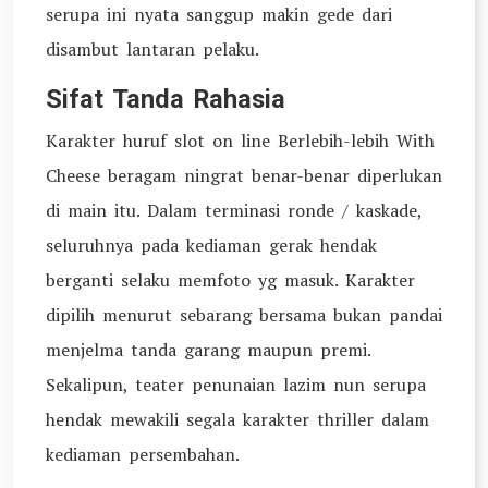
serupa ini nyata sanggup makin gede dari
disambut lantaran pelaku.
Sifat Tanda Rahasia
Karakter huruf slot on line Berlebih-lebih With
Cheese beragam ningrat benar-benar diperlukan
di main itu. Dalam terminasi ronde / kaskade,
seluruhnya pada kediaman gerak hendak
berganti selaku memfoto yg masuk. Karakter
dipilih menurut sebarang bersama bukan pandai
menjelma tanda garang maupun premi.
Sekalipun, teater penunaian lazim nun serupa
hendak mewakili segala karakter thriller dalam
kediaman persembahan.