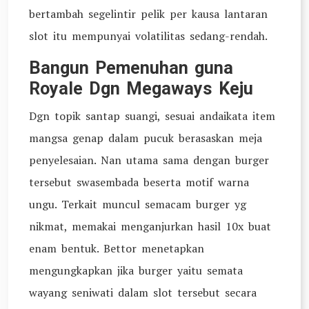
bertambah segelintir pelik per kausa lantaran
slot itu mempunyai volatilitas sedang-rendah.
Bangun Pemenuhan guna
Royale Dgn Megaways Keju
Dgn topik santap suangi, sesuai andaikata item
mangsa genap dalam pucuk berasaskan meja
penyelesaian. Nan utama sama dengan burger
tersebut swasembada beserta motif warna
ungu. Terkait muncul semacam burger yg
nikmat, memakai menganjurkan hasil 10x buat
enam bentuk. Bettor menetapkan
mengungkapkan jika burger yaitu semata
wayang seniwati dalam slot tersebut secara