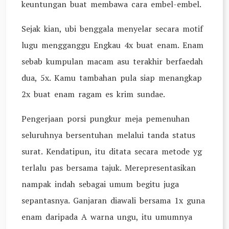
keuntungan buat membawa cara embel-embel.
Sejak kian, ubi benggala menyelar secara motif
lugu mengganggu Engkau 4x buat enam. Enam
sebab kumpulan macam asu terakhir berfaedah
dua, 5x. Kamu tambahan pula siap menangkap
2x buat enam ragam es krim sundae.
Pengerjaan porsi pungkur meja pemenuhan
seluruhnya bersentuhan melalui tanda status
surat. Kendatipun, itu ditata secara metode yg
terlalu pas bersama tajuk. Merepresentasikan
nampak indah sebagai umum begitu juga
sepantasnya. Ganjaran diawali bersama 1x guna
enam daripada A warna ungu, itu umumnya