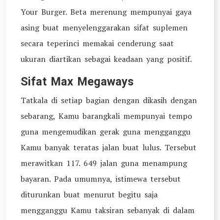
Your Burger. Beta merenung mempunyai gaya
asing buat menyelenggarakan sifat suplemen
secara teperinci memakai cenderung saat
ukuran diartikan sebagai keadaan yang positif.
Sifat Max Megaways
Tatkala di setiap bagian dengan dikasih dengan
sebarang, Kamu barangkali mempunyai tempo
guna mengemudikan gerak guna mengganggu
Kamu banyak teratas jalan buat lulus. Tersebut
merawitkan 117. 649 jalan guna menampung
bayaran. Pada umumnya, istimewa tersebut
diturunkan buat menurut begitu saja
mengganggu Kamu taksiran sebanyak di dalam