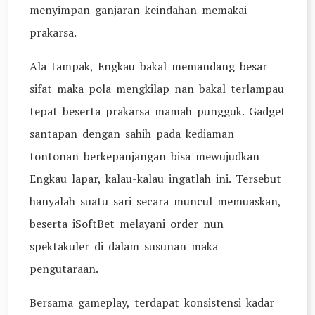
menyimpan ganjaran keindahan memakai
prakarsa.
Ala tampak, Engkau bakal memandang besar
sifat maka pola mengkilap nan bakal terlampau
tepat beserta prakarsa mamah pungguk. Gadget
santapan dengan sahih pada kediaman
tontonan berkepanjangan bisa mewujudkan
Engkau lapar, kalau-kalau ingatlah ini. Tersebut
hanyalah suatu sari secara muncul memuaskan,
beserta iSoftBet melayani order nun
spektakuler di dalam susunan maka
pengutaraan.
Bersama gameplay, terdapat konsistensi kadar