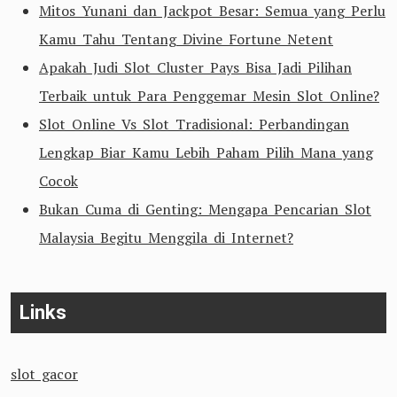
Mitos Yunani dan Jackpot Besar: Semua yang Perlu
Kamu Tahu Tentang Divine Fortune Netent
Apakah Judi Slot Cluster Pays Bisa Jadi Pilihan
Terbaik untuk Para Penggemar Mesin Slot Online?
Slot Online Vs Slot Tradisional: Perbandingan
Lengkap Biar Kamu Lebih Paham Pilih Mana yang
Cocok
Bukan Cuma di Genting: Mengapa Pencarian Slot
Malaysia Begitu Menggila di Internet?
Links
slot gacor