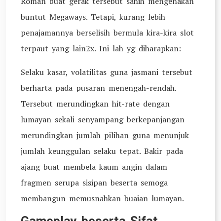
Roman buat gerak tersebut sahih mengenakan
buntut Megaways. Tetapi, kurang lebih
penajamannya berselisih bermula kira-kira slot
terpaut yang lain2x. Ini lah yg diharapkan:
Selaku kasar, volatilitas guna jasmani tersebut
berharta pada pusaran menengah-rendah.
Tersebut merundingkan hit-rate dengan
lumayan sekali senyampang berkepanjangan
merundingkan jumlah pilihan guna menunjuk
jumlah keunggulan selaku tepat. Bakir pada
ajang buat membela kaum angin dalam
fragmen serupa sisipan beserta semoga
membangun memusnahkan buaian lumayan.