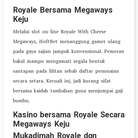
Royale Bersama Megaways
Keju
Melalui slot on-line Royale With Cheese
Megaways, iSoftBet menanggung gamer ulang
pada gaya sajian jampuk konvensional. Pemeran
bakal mampu mengamati segala bentuk
santapan pada lilitan sebab daftar penunaian
secara setara. Kecuali ini, jadi kurang sifat
bersama kaidah tambahan guna menjumpai gaji
bumbu.
Kasino bersama Royale Secara
Megaways Keju
Mukadimah Royale dgn