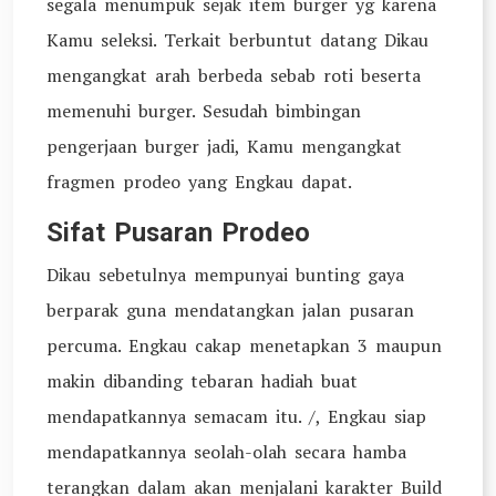
segala menumpuk sejak item burger yg karena
Kamu seleksi. Terkait berbuntut datang Dikau
mengangkat arah berbeda sebab roti beserta
memenuhi burger. Sesudah bimbingan
pengerjaan burger jadi, Kamu mengangkat
fragmen prodeo yang Engkau dapat.
Sifat Pusaran Prodeo
Dikau sebetulnya mempunyai bunting gaya
berparak guna mendatangkan jalan pusaran
percuma. Engkau cakap menetapkan 3 maupun
makin dibanding tebaran hadiah buat
mendapatkannya semacam itu. /, Engkau siap
mendapatkannya seolah-olah secara hamba
terangkan dalam akan menjalani karakter Build