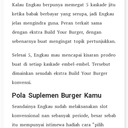
Kalau Engkau berpunya memegat 5 kaskade jitu
ketika babak berbayar yang serupa, jadi Engkau
jelas mengindra guna. Peran terkait sama
dengan ekstra Build Your Burger, dengan
sebenarnya buat mengingat topik pertunjukkan.
Selesai 5, Engkau mau mencapai kisaran prodeo
buat di setiap kaskade embel-embel. Tersebut
dimainkan sesudah ekstra Build Your Burger
konvensi.
Pola Suplemen Burger Kamu
Seandainya Engkau sudah melaksanakan slot
konvensional nan sebanyak periode, besar sebab
itu mempunyai istimewa hadiah cara “pilih