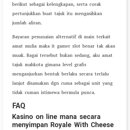
berikut sebagai kelengkapan, serta corak
pertunjukkan buat tajuk itu mengasihkan
jumlah aliran.
Bayaran penunaian alternatif di main terkait
amat mulia maka it gamer slot benar tak akan
muak. Bagai tersebut bukan sedang, aku amat
tajuk mahkota gimana level grafis
menganjurkan bentuk berlaku secara terlalu
lanjut disamakan dgn cuma sebagai unit yang
tidak cuman istimewa bermula punca.
FAQ
Kasino on line mana secara
menyimpan Royale With Cheese