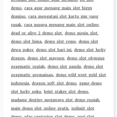
demo
,
cara agar menang main slot higgs
domino
,
cara mengatasi slot kartu sim yang
rusak
,
cara supaya menang main slot online
,
dead or alive 2 demo slot
,
demo mesin slot
,
demo slot bima
,
demo slot ceme
,
demo slot
dewa poker
,
demo slot hari ini
,
demo slot lucky
dragon
,
demo slot mayong
,
demo slot olympus
pragmatic rupiah
,
demo slot panda
,
demo slot
pragmatic permainan
,
demo wild west gold slot
indonesia
,
dragon soft slot demo
,
game demo
slot lucky neko
,
heist stakes slot demo
,
madame destiny megaways slot demo rupiah
,
main demo slot online gratis
,
nolimit slot
demo
,
play centurion slot demo
,
puri slot