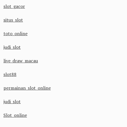
slot gacor
situs slot
toto online
judi slot
live draw macau
slot88
permainan slot online
judi slot
Slot online