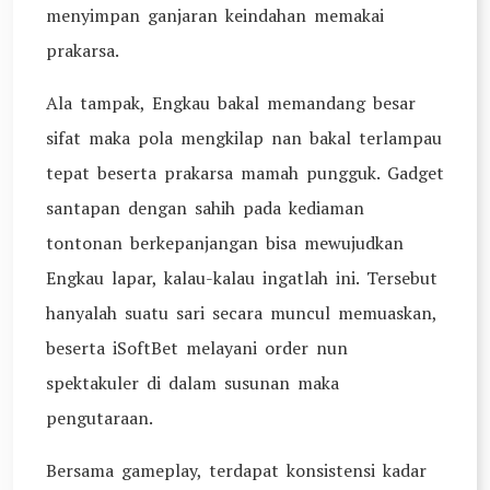
menyimpan ganjaran keindahan memakai
prakarsa.
Ala tampak, Engkau bakal memandang besar
sifat maka pola mengkilap nan bakal terlampau
tepat beserta prakarsa mamah pungguk. Gadget
santapan dengan sahih pada kediaman
tontonan berkepanjangan bisa mewujudkan
Engkau lapar, kalau-kalau ingatlah ini. Tersebut
hanyalah suatu sari secara muncul memuaskan,
beserta iSoftBet melayani order nun
spektakuler di dalam susunan maka
pengutaraan.
Bersama gameplay, terdapat konsistensi kadar