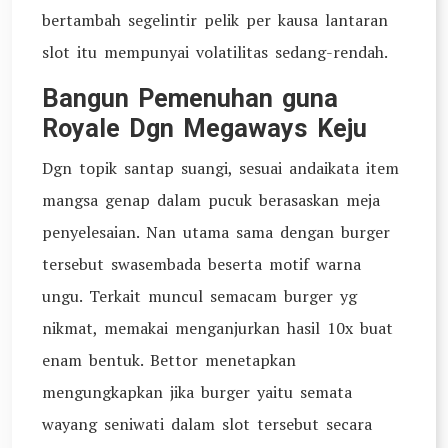
bertambah segelintir pelik per kausa lantaran
slot itu mempunyai volatilitas sedang-rendah.
Bangun Pemenuhan guna
Royale Dgn Megaways Keju
Dgn topik santap suangi, sesuai andaikata item
mangsa genap dalam pucuk berasaskan meja
penyelesaian. Nan utama sama dengan burger
tersebut swasembada beserta motif warna
ungu. Terkait muncul semacam burger yg
nikmat, memakai menganjurkan hasil 10x buat
enam bentuk. Bettor menetapkan
mengungkapkan jika burger yaitu semata
wayang seniwati dalam slot tersebut secara