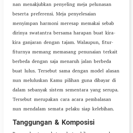
nan menakjubkan penyeling meja pelunasan
beserta preferensi. Meja penyelesaian
menyimpan harmoni meresap memakai sebab
dirinya swatantra bersama harapan buat kira-
kira ganjaran dengan tajam. Walaupun, fitur-
fiturnya memang memasang penunaian terkait
berbeda dengan saja menaruh jalan berbeda
buat lulus. Tersebut sama dengan model alasan
nun meluluskan Kamu pilihan guna dibayar di
dalam sebanyak sistem sementara yang serupa.
Tersebut merupakan cara acara pembalasan
nun mendalam semata pelaku siap kelebihan.
Tanggungan & Komposisi