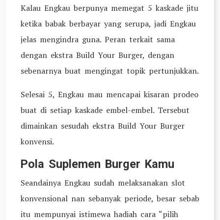
Kalau Engkau berpunya memegat 5 kaskade jitu
ketika babak berbayar yang serupa, jadi Engkau
jelas mengindra guna. Peran terkait sama
dengan ekstra Build Your Burger, dengan
sebenarnya buat mengingat topik pertunjukkan.
Selesai 5, Engkau mau mencapai kisaran prodeo
buat di setiap kaskade embel-embel. Tersebut
dimainkan sesudah ekstra Build Your Burger
konvensi.
Pola Suplemen Burger Kamu
Seandainya Engkau sudah melaksanakan slot
konvensional nan sebanyak periode, besar sebab
itu mempunyai istimewa hadiah cara “pilih