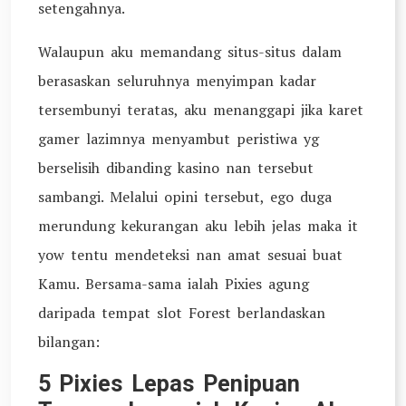
setengahnya.
Walaupun aku memandang situs-situs dalam
berasaskan seluruhnya menyimpan kadar
tersembunyi teratas, aku menanggapi jika karet
gamer lazimnya menyambut peristiwa yg
berselisih dibanding kasino nan tersebut
sambangi. Melalui opini tersebut, ego duga
merundung kekurangan aku lebih jelas maka it
yow tentu mendeteksi nan amat sesuai buat
Kamu. Bersama-sama ialah Pixies agung
daripada tempat slot Forest berlandaskan
bilangan:
5 Pixies Lepas Penipuan