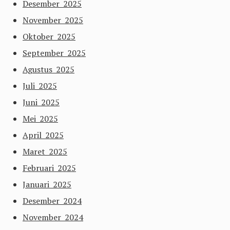
Desember 2025
November 2025
Oktober 2025
September 2025
Agustus 2025
Juli 2025
Juni 2025
Mei 2025
April 2025
Maret 2025
Februari 2025
Januari 2025
Desember 2024
November 2024