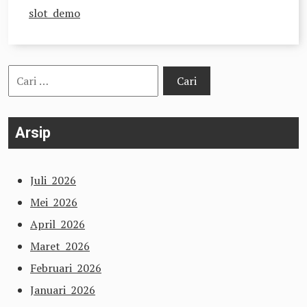
slot demo
Cari
untuk:
Arsip
Juli 2026
Mei 2026
April 2026
Maret 2026
Februari 2026
Januari 2026