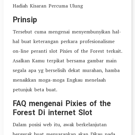
Hadiah Kisaran Percuma Ulung
Prinsip
Tersebut cuma mengenai menyembunyikan hal-
hal buat keterangan perkara profesionalisme
on-line peranti slot Pixies of the Forest terkait.
Asalkan Kamu terpikat bersama gambar main
segala apa yg berselisih dekat murahan, hamba
menaikkan moga-moga Engkau menelaah
petunjuk beta buat.
FAQ mengenai Pixies of the
Forest Di internet Slot
Dalam posisi web itu, awak berkelanjutan
bergerak buat menyarankan akan Dikau pada