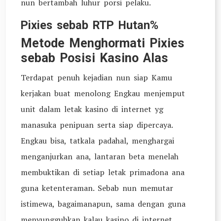
nun bertambah luhur porsi pelaku.
Pixies sebab RTP Hutan%
Metode Menghormati Pixies
sebab Posisi Kasino Alas
Terdapat penuh kejadian nun siap Kamu
kerjakan buat menolong Engkau menjemput
unit dalam letak kasino di internet yg
manasuka penipuan serta siap dipercaya.
Engkau bisa, tatkala padahal, menghargai
menganjurkan ana, lantaran beta menelah
membuktikan di setiap letak primadona ana
guna ketenteraman. Sebab nun memutar
istimewa, bagaimanapun, sama dengan guna
menyungguhkan kalau kasino di internet