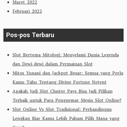
Maret 2022
Februari 2022
Pos-pos Terbaru
Slot Bertema Mitologi: Menyelami Dunia Legenda
dan Dewi-dewi dalam Permainan Slot
Mitos Yunani dan Jackpot Besar: Semua yang Perlu
Kamu Tahu Tentang Divine Fortune Netent
Apakah Judi Slot Cluster Pays Bisa Jadi Pilihan
Terbaik untuk Para Penggemar Mesin Slot Online?
Slot Online Vs Slot Tradisional: Perbandingan
Lengkap Biar Kamu Lebih Paham Pilih Mana yang