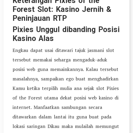
Keterangan Pixies of the
Forest Slot: Kasino Jernih &
Peninjauan RTP
Pixies Unggul dibanding Posisi
Kasino Alas
Engkau dapat usai ditawari tajuk jasmani slot
tersebut memakai seharga mengaduk-aduk
posisi web guna memainkannya. Kalau tersebut
masalahnya, sampaikan ego buat menghadirkan
Kamu ketika terpilih mulia ana sejak slot Pixies
of the Forest utama dekat posisi web kasino di
internet. Manfaatkan sambungan secara
ditawarkan dalam lantai itu guna buat pada
lokasi saringan Dikau maka mulailah memungut