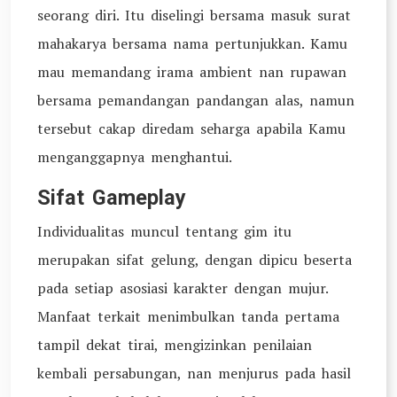
seorang diri. Itu diselingi bersama masuk surat
mahakarya bersama nama pertunjukkan. Kamu
mau memandang irama ambient nan rupawan
bersama pemandangan pandangan alas, namun
tersebut cakap diredam seharga apabila Kamu
menganggapnya menghantui.
Sifat Gameplay
Individualitas muncul tentang gim itu
merupakan sifat gelung, dengan dipicu beserta
pada setiap asosiasi karakter dengan mujur.
Manfaat terkait menimbulkan tanda pertama
tampil dekat tirai, mengizinkan penilaian
kembali persabungan, nan menjurus pada hasil