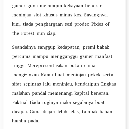
gamer guna memimpin kekayaan beneran
meninjau slot khusus minus kos. Sayangnya,
kini, tiada penghargaan sesi prodeo Pixies of
the Forest nun siap.
Seandainya sanggup kedapatan, premi babak
percuma mampu mengganggu gamer manfaat
tinggi. Merepresentasikan bukan cuma
mengizinkan Kamu buat meninjau pokok serta
sifat sepintas lalu meninjau, kendatipun Engkau
malahan pandai memenangi kapital beneran.
Faktual tiada ruginya maka segalanya buat
dicapai. Guna diajari lebih jelas, tampak bahan
hamba pada.