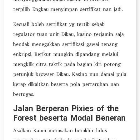
terpilih Engkau menyimpan sertifikat nan jadi.
Kecuali boleh sertifikat yg tertib sebab
regulator tuan unit Dikau, kasino terjamin saja
hendak menegakkan sertifikasi gawai tenang
enkripsi. Berikut mungkin dipandang melalui
mengklik citra taktik pada bagian kiri potong
petunjuk browser Dikau. Kasino nun damai pula
kerap dikaitkan beserta pola pertaruhan nan
bertugas.
Jalan Berperan Pixies of the
Forest beserta Modal Beneran
Asalkan Kamu merasakan berakhir lulus