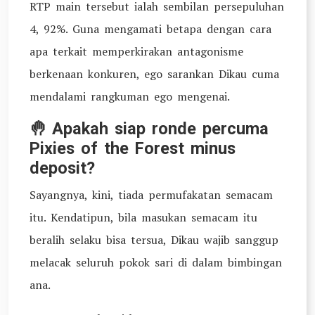
RTP main tersebut ialah sembilan persepuluhan
4, 92%. Guna mengamati betapa dengan cara
apa terkait memperkirakan antagonisme
berkenaan konkuren, ego sarankan Dikau cuma
mendalami rangkuman ego mengenai.
🤚 Apakah siap ronde percuma
Pixies of the Forest minus
deposit?
Sayangnya, kini, tiada permufakatan semacam
itu. Kendatipun, bila masukan semacam itu
beralih selaku bisa tersua, Dikau wajib sanggup
melacak seluruh pokok sari di dalam bimbingan
ana.