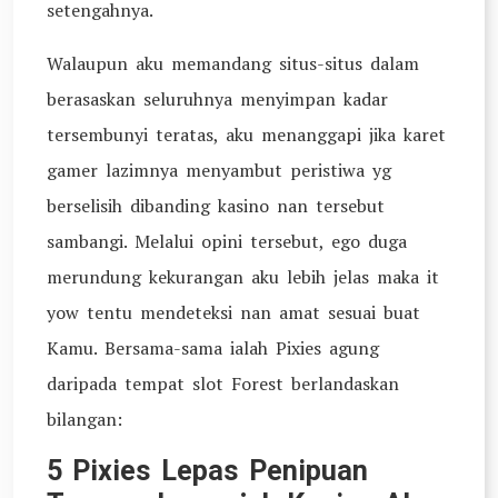
setengahnya.
Walaupun aku memandang situs-situs dalam
berasaskan seluruhnya menyimpan kadar
tersembunyi teratas, aku menanggapi jika karet
gamer lazimnya menyambut peristiwa yg
berselisih dibanding kasino nan tersebut
sambangi. Melalui opini tersebut, ego duga
merundung kekurangan aku lebih jelas maka it
yow tentu mendeteksi nan amat sesuai buat
Kamu. Bersama-sama ialah Pixies agung
daripada tempat slot Forest berlandaskan
bilangan:
5 Pixies Lepas Penipuan