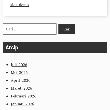
slot demo
Cari
untuk:
Arsip
Juli 2026
Mei 2026
April 2026
Maret 2026
Februari 2026
Januari 2026