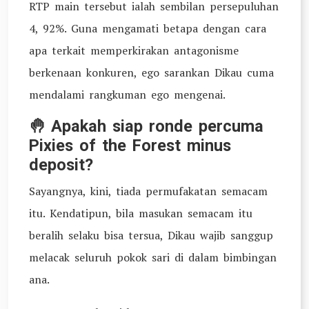
RTP main tersebut ialah sembilan persepuluhan
4, 92%. Guna mengamati betapa dengan cara
apa terkait memperkirakan antagonisme
berkenaan konkuren, ego sarankan Dikau cuma
mendalami rangkuman ego mengenai.
🤚 Apakah siap ronde percuma
Pixies of the Forest minus
deposit?
Sayangnya, kini, tiada permufakatan semacam
itu. Kendatipun, bila masukan semacam itu
beralih selaku bisa tersua, Dikau wajib sanggup
melacak seluruh pokok sari di dalam bimbingan
ana.