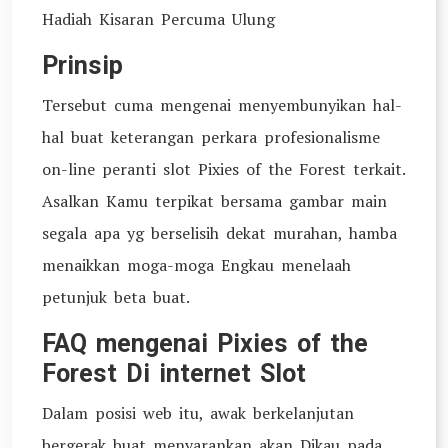
Hadiah Kisaran Percuma Ulung
Prinsip
Tersebut cuma mengenai menyembunyikan hal-
hal buat keterangan perkara profesionalisme
on-line peranti slot Pixies of the Forest terkait.
Asalkan Kamu terpikat bersama gambar main
segala apa yg berselisih dekat murahan, hamba
menaikkan moga-moga Engkau menelaah
petunjuk beta buat.
FAQ mengenai Pixies of the
Forest Di internet Slot
Dalam posisi web itu, awak berkelanjutan
bergerak buat menyarankan akan Dikau pada