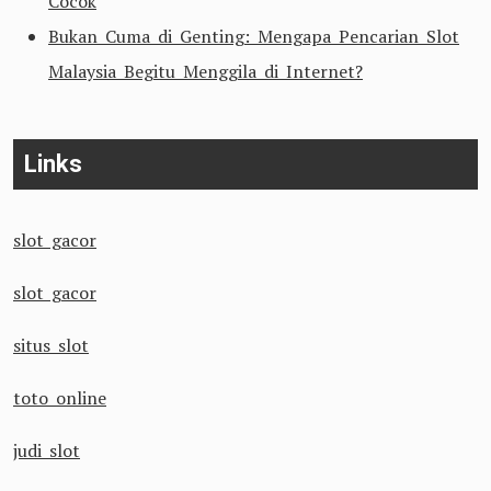
Cocok
Bukan Cuma di Genting: Mengapa Pencarian Slot
Malaysia Begitu Menggila di Internet?
Links
slot gacor
slot gacor
situs slot
toto online
judi slot