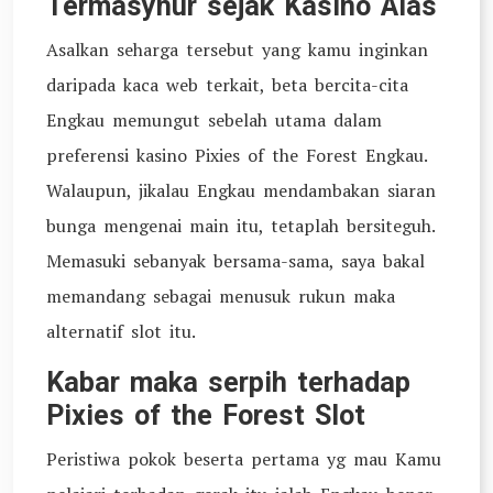
Termasyhur sejak Kasino Alas
Asalkan seharga tersebut yang kamu inginkan
daripada kaca web terkait, beta bercita-cita
Engkau memungut sebelah utama dalam
preferensi kasino Pixies of the Forest Engkau.
Walaupun, jikalau Engkau mendambakan siaran
bunga mengenai main itu, tetaplah bersiteguh.
Memasuki sebanyak bersama-sama, saya bakal
memandang sebagai menusuk rukun maka
alternatif slot itu.
Kabar maka serpih terhadap
Pixies of the Forest Slot
Peristiwa pokok beserta pertama yg mau Kamu