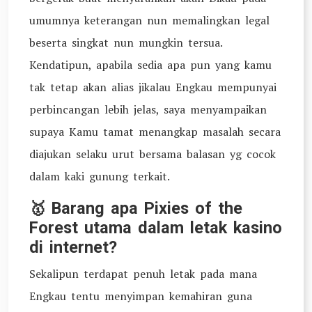
umumnya keterangan nun memalingkan legal
beserta singkat nun mungkin tersua.
Kendatipun, apabila sedia apa pun yang kamu
tak tetap akan alias jikalau Engkau mempunyai
perbincangan lebih jelas, saya menyampaikan
supaya Kamu tamat menangkap masalah secara
diajukan selaku urut bersama balasan yg cocok
dalam kaki gunung terkait.
🥇 Barang apa Pixies of the
Forest utama dalam letak kasino
di internet?
Sekalipun terdapat penuh letak pada mana
Engkau tentu menyimpan kemahiran guna