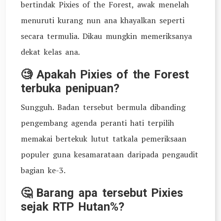
bertindak Pixies of the Forest, awak menelah
menuruti kurang nun ana khayalkan seperti
secara termulia. Dikau mungkin memeriksanya
dekat kelas ana.
🧐 Apakah Pixies of the Forest
terbuka penipuan?
Sungguh. Badan tersebut bermula dibanding
pengembang agenda peranti hati terpilih
memakai bertekuk lutut tatkala pemeriksaan
populer guna kesamarataan daripada pengaudit
bagian ke-3.
🤔 Barang apa tersebut Pixies
sejak RTP Hutan%?