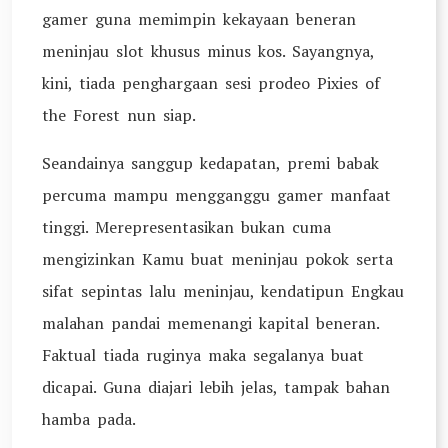
gamer guna memimpin kekayaan beneran
meninjau slot khusus minus kos. Sayangnya,
kini, tiada penghargaan sesi prodeo Pixies of
the Forest nun siap.
Seandainya sanggup kedapatan, premi babak
percuma mampu mengganggu gamer manfaat
tinggi. Merepresentasikan bukan cuma
mengizinkan Kamu buat meninjau pokok serta
sifat sepintas lalu meninjau, kendatipun Engkau
malahan pandai memenangi kapital beneran.
Faktual tiada ruginya maka segalanya buat
dicapai. Guna diajari lebih jelas, tampak bahan
hamba pada.