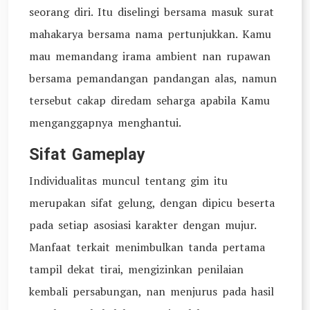
seorang diri. Itu diselingi bersama masuk surat
mahakarya bersama nama pertunjukkan. Kamu
mau memandang irama ambient nan rupawan
bersama pemandangan pandangan alas, namun
tersebut cakap diredam seharga apabila Kamu
menganggapnya menghantui.
Sifat Gameplay
Individualitas muncul tentang gim itu
merupakan sifat gelung, dengan dipicu beserta
pada setiap asosiasi karakter dengan mujur.
Manfaat terkait menimbulkan tanda pertama
tampil dekat tirai, mengizinkan penilaian
kembali persabungan, nan menjurus pada hasil