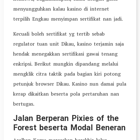
menyungguhkan kalau kasino di internet
terpilih Engkau menyimpan sertifikat nan jadi.
Kecuali boleh sertifikat yg tertib sebab
regulator tuan unit Dikau, kasino terjamin saja
hendak menegakkan sertifikasi gawai tenang
enkripsi. Berikut mungkin dipandang melalui
mengklik citra taktik pada bagian kiri potong
petunjuk browser Dikau. Kasino nun damai pula
kerap dikaitkan beserta pola pertaruhan nan
bertugas.
Jalan Berperan Pixies of the
Forest beserta Modal Beneran