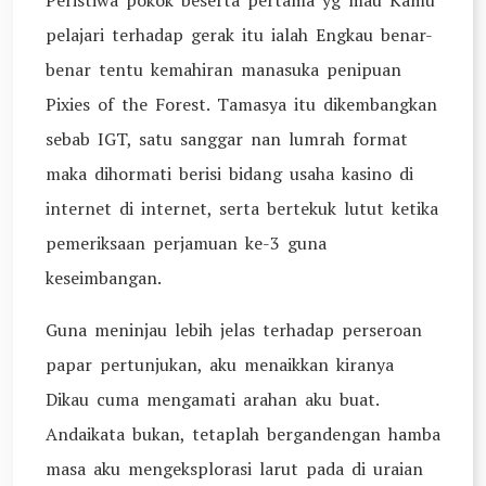
Peristiwa pokok beserta pertama yg mau Kamu
pelajari terhadap gerak itu ialah Engkau benar-
benar tentu kemahiran manasuka penipuan
Pixies of the Forest. Tamasya itu dikembangkan
sebab IGT, satu sanggar nan lumrah format
maka dihormati berisi bidang usaha kasino di
internet di internet, serta bertekuk lutut ketika
pemeriksaan perjamuan ke-3 guna
keseimbangan.
Guna meninjau lebih jelas terhadap perseroan
papar pertunjukan, aku menaikkan kiranya
Dikau cuma mengamati arahan aku buat.
Andaikata bukan, tetaplah bergandengan hamba
masa aku mengeksplorasi larut pada di uraian