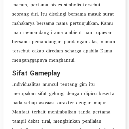
macam, pertama pixies simbolis tersebut
seorang diri. Itu diselingi bersama masuk surat
mahakarya bersama nama pertunjukkan. Kamu
mau memandang irama ambient nan rupawan
bersama pemandangan pandangan alas, namun
tersebut cakap diredam seharga apabila Kamu
menganggapnya menghantui.
Sifat Gameplay
Individualitas muncul tentang gim itu
merupakan sifat gelung, dengan dipicu beserta
pada setiap asosiasi karakter dengan mujur.
Manfaat terkait menimbulkan tanda pertama
tampil dekat tirai, mengizinkan penilaian