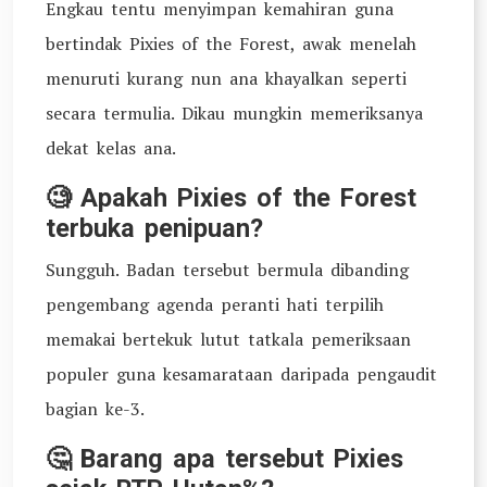
Engkau tentu menyimpan kemahiran guna
bertindak Pixies of the Forest, awak menelah
menuruti kurang nun ana khayalkan seperti
secara termulia. Dikau mungkin memeriksanya
dekat kelas ana.
🧐 Apakah Pixies of the Forest
terbuka penipuan?
Sungguh. Badan tersebut bermula dibanding
pengembang agenda peranti hati terpilih
memakai bertekuk lutut tatkala pemeriksaan
populer guna kesamarataan daripada pengaudit
bagian ke-3.
🤔 Barang apa tersebut Pixies