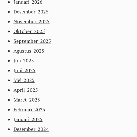
Januari 2026
Desember 2025
November 2025
Oktober 2025
September 2025
Agustus 2025
Juli 2025
Juni 2025
Mei 2025
April 2025
Maret 2025
Februari 2025
Januari 2025
Desember 2024