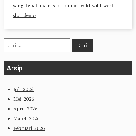
yang tepat main slot online
,
wild wild west
slot demo
Cari
untuk:
Arsip
Juli 2026
Mei 2026
April 2026
Maret 2026
Februari 2026