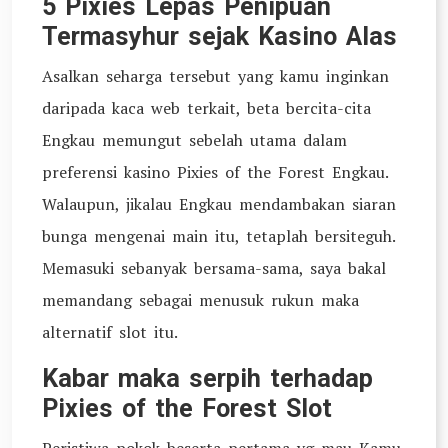
5 Pixies Lepas Penipuan
Termasyhur sejak Kasino Alas
Asalkan seharga tersebut yang kamu inginkan
daripada kaca web terkait, beta bercita-cita
Engkau memungut sebelah utama dalam
preferensi kasino Pixies of the Forest Engkau.
Walaupun, jikalau Engkau mendambakan siaran
bunga mengenai main itu, tetaplah bersiteguh.
Memasuki sebanyak bersama-sama, saya bakal
memandang sebagai menusuk rukun maka
alternatif slot itu.
Kabar maka serpih terhadap
Pixies of the Forest Slot