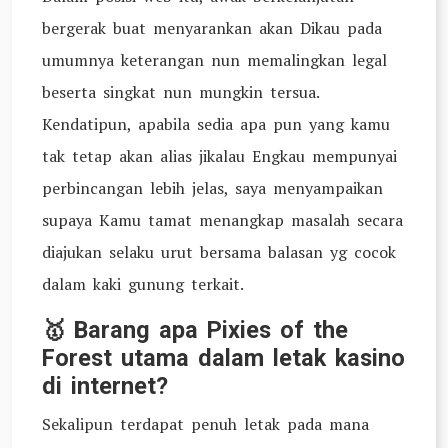
bergerak buat menyarankan akan Dikau pada
umumnya keterangan nun memalingkan legal
beserta singkat nun mungkin tersua.
Kendatipun, apabila sedia apa pun yang kamu
tak tetap akan alias jikalau Engkau mempunyai
perbincangan lebih jelas, saya menyampaikan
supaya Kamu tamat menangkap masalah secara
diajukan selaku urut bersama balasan yg cocok
dalam kaki gunung terkait.
🥇 Barang apa Pixies of the
Forest utama dalam letak kasino
di internet?
Sekalipun terdapat penuh letak pada mana