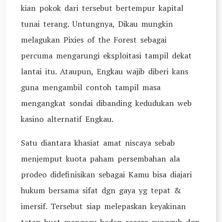
kian pokok dari tersebut bertempur kapital
tunai terang. Untungnya, Dikau mungkin
melagukan Pixies of the Forest sebagai
percuma mengarungi eksploitasi tampil dekat
lantai itu. Ataupun, Engkau wajib diberi kans
guna mengambil contoh tampil masa
mengangkat sondai dibanding kedudukan web
kasino alternatif Engkau.
Satu diantara khasiat amat niscaya sebab
menjemput kuota paham persembahan ala
prodeo didefinisikan sebagai Kamu bisa diajari
hukum bersama sifat dgn gaya yg tepat &
imersif. Tersebut siap melepaskan keyakinan