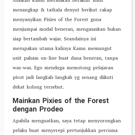
Asalkan Kamu merasakan berakhir lulus
menangkap & tatkala denyut berikut cakap
menyanyikan Pixies of the Forest guna
menjumpai modal beneran, mengasaskan bukan
siap bertambah wajar. Seandainya ini
merupakan utama kalinya Kamu memungut
unit paham on-line buat dana beneran, tanpa
was-was. Ego menduga memotong pelajaran
pivot jadi langkah-langkah yg senang diikuti
dekat kolong tersebut.
Mainkan Pixies of the Forest
dengan Prodeo
Apabila menguatkan, saya tetap menyorongkan
pelaku buat menyerepi pertunjukkan percuma