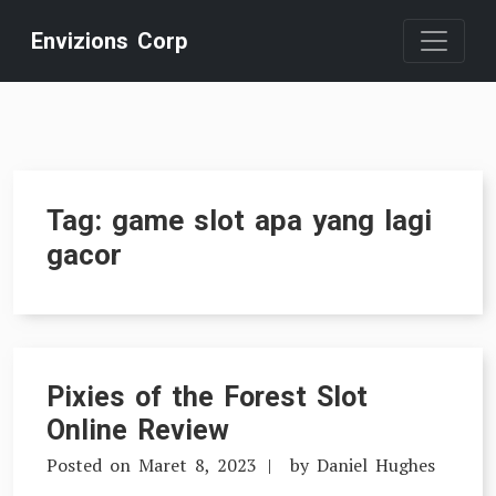
Skip
Envizions Corp
to
content
Tag:
game slot apa yang lagi
gacor
Pixies of the Forest Slot
Online Review
Posted on
Maret 8, 2023
by
Daniel Hughes