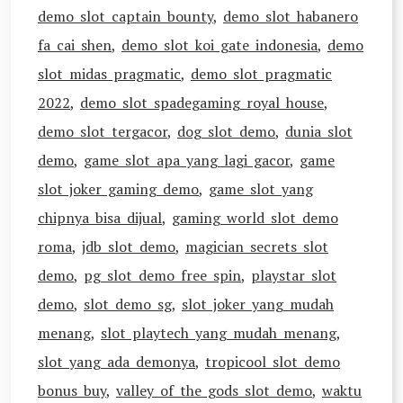
demo slot captain bounty
,
demo slot habanero
fa cai shen
,
demo slot koi gate indonesia
,
demo
slot midas pragmatic
,
demo slot pragmatic
2022
,
demo slot spadegaming royal house
,
demo slot tergacor
,
dog slot demo
,
dunia slot
demo
,
game slot apa yang lagi gacor
,
game
slot joker gaming demo
,
game slot yang
chipnya bisa dijual
,
gaming world slot demo
roma
,
jdb slot demo
,
magician secrets slot
demo
,
pg slot demo free spin
,
playstar slot
demo
,
slot demo sg
,
slot joker yang mudah
menang
,
slot playtech yang mudah menang
,
slot yang ada demonya
,
tropicool slot demo
bonus buy
,
valley of the gods slot demo
,
waktu