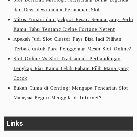
dan Dewi-dewi dalam Permainan Slot
Mitos Yunani dan Jackpot Besar: Semua yang Perlu
Kamu Tahu Tentang Divine Fortune Netent
Apakah Judi Slot Cluster Pays Bisa Jadi Pilihan
Terbaik untuk Para Penggemar Mesin Slot Online?
Slot Online Vs Slot Tradisional: Perbandingan
Lengkap Biar Kamu Lebih Paham Pilih Mana yang
Cocok
Bukan Cuma di Genting: Mengapa Pencarian Slot
Malaysia Begitu Menggila di Internet?
Links