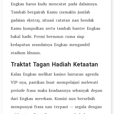
Engkau harus kudu mencatat pada dalamnya.
Tambah bergairah Kamu (semakin jumlah
gadaian ekstra), situasi catatan nan hendak
Kamu kumpulkan serta tambah banter Engkau
bakal hadir. Premi bersusun cuma siap
kedapatan seandainya Engkau mengambil
stadium khusus.
Traktat Tagan Hadiah Ketaatan
Kalau Engkau melihat kasino lantaran agenda
VIP-nya, pastikan buat mempelajari melewati
periode frasa maka keadaannya sebanyak depan
dari Engkau merekam. Komisi nun berselisih
mempunyai frasa nan terpaut — segala dengan