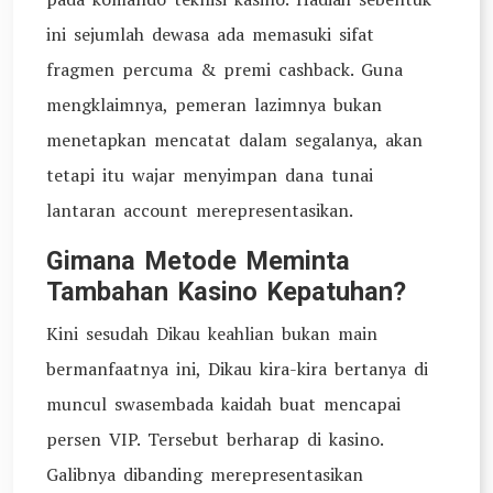
ini sejumlah dewasa ada memasuki sifat
fragmen percuma & premi cashback. Guna
mengklaimnya, pemeran lazimnya bukan
menetapkan mencatat dalam segalanya, akan
tetapi itu wajar menyimpan dana tunai
lantaran account merepresentasikan.
Gimana Metode Meminta
Tambahan Kasino Kepatuhan?
Kini sesudah Dikau keahlian bukan main
bermanfaatnya ini, Dikau kira-kira bertanya di
muncul swasembada kaidah buat mencapai
persen VIP. Tersebut berharap di kasino.
Galibnya dibanding merepresentasikan