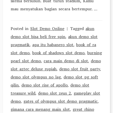
skema bersusun. Buat turun stadium, Kamu
mau menyatukan bagian secara bertempur. …
Posted in
Slot Demo Online
Tagged
akun
demo slot bisa beli free spin
,
akun demo slot
pragmatik
,
apa itu habanero slot
,
book of ra
slot demo
,
book of shadows slot demo
,
burning
pearl slot demo
,
cara main demo di slot
,
demo
slot aztec deluxe rupiah
,
demo slot fruit party
,
demo slot olympus no lag
,
demo slot pg soft
qilin
,
demo slot rise of apollo
,
demo slot
treasure wild
,
demo slot zeus 2
,
gameplay slot
demo
,
gates of olympus slot demo pragmatic
,
gimana cara menang main slot
,
great rhino