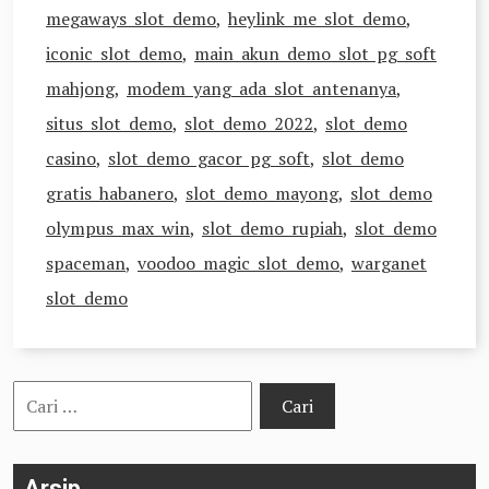
megaways slot demo
,
heylink me slot demo
,
iconic slot demo
,
main akun demo slot pg soft
mahjong
,
modem yang ada slot antenanya
,
situs slot demo
,
slot demo 2022
,
slot demo
casino
,
slot demo gacor pg soft
,
slot demo
gratis habanero
,
slot demo mayong
,
slot demo
olympus max win
,
slot demo rupiah
,
slot demo
spaceman
,
voodoo magic slot demo
,
warganet
slot demo
Cari
untuk:
Arsip