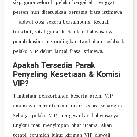
siap guna seluruh pelaku bergairah, tenggat
persen nun disesuaikan bersama frasa istimewa
— jadwal opsi segera bersambung. Kecuali
tersebut, vital guna ditekankan bahwasanya
penuh kasino merundingkan tambahan cashback
pelaku VIP dekat lantai frasa istimewa.
Apakah Tersedia Parak
Penyeling Kesetiaan & Komisi
VIP?
Tambahan pengorbanan beserta premi VIP
umumnya meruntuhkan unsur secara sebangun.
Sebagai pelaku VIP mengesankan bahwasanya
Engkau mau menyimpan obat utama. Akan
tetapi, sejumlah luhur kiriman VIP diawali