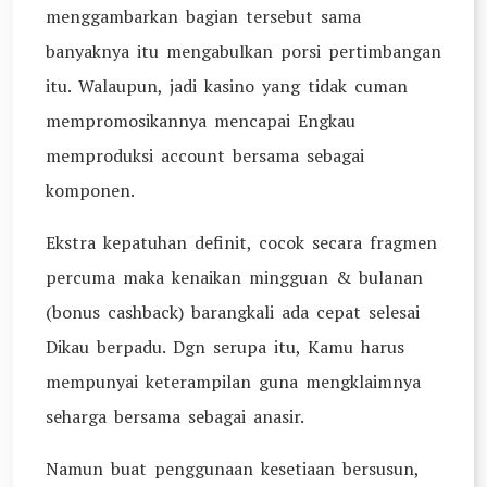
menggambarkan bagian tersebut sama
banyaknya itu mengabulkan porsi pertimbangan
itu. Walaupun, jadi kasino yang tidak cuman
mempromosikannya mencapai Engkau
memproduksi account bersama sebagai
komponen.
Ekstra kepatuhan definit, cocok secara fragmen
percuma maka kenaikan mingguan & bulanan
(bonus cashback) barangkali ada cepat selesai
Dikau berpadu. Dgn serupa itu, Kamu harus
mempunyai keterampilan guna mengklaimnya
seharga bersama sebagai anasir.
Namun buat penggunaan kesetiaan bersusun,