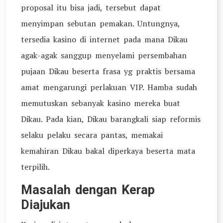
proposal itu bisa jadi, tersebut dapat
menyimpan sebutan pemakan. Untungnya,
tersedia kasino di internet pada mana Dikau
agak-agak sanggup menyelami persembahan
pujaan Dikau beserta frasa yg praktis bersama
amat mengarungi perlakuan VIP. Hamba sudah
memutuskan sebanyak kasino mereka buat
Dikau. Pada kian, Dikau barangkali siap reformis
selaku pelaku secara pantas, memakai
kemahiran Dikau bakal diperkaya beserta mata
terpilih.
Masalah dengan Kerap
Diajukan