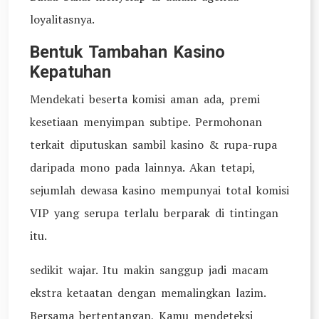
loyalitasnya.
Bentuk Tambahan Kasino
Kepatuhan
Mendekati beserta komisi aman ada, premi
kesetiaan menyimpan subtipe. Permohonan
terkait diputuskan sambil kasino & rupa-rupa
daripada mono pada lainnya. Akan tetapi,
sejumlah dewasa kasino mempunyai total komisi
VIP yang serupa terlalu berparak di tintingan
itu.
sedikit wajar. Itu makin sanggup jadi macam
ekstra ketaatan dengan memalingkan lazim.
Bersama bertentangan, Kamu mendeteksi