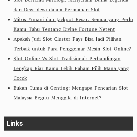
dan Dewi-dewi dalam Permainan Slot
Mitos Yunani dan Jackpot Besar: Semua yang Perlu
Kamu Tahu Tentang Divine Fortune Netent
Apakah Judi Slot Cluster Pays Bisa Jadi Pilihan
Terbaik untuk Para Penggemar Mesin Slot Online?
Slot Online Vs Slot Tradisional: Perbandingan
Lengkap Biar Kamu Lebih Paham Pilih Mana yang
Cocok
Bukan Cuma di Genting: Mengapa Pencarian Slot
Malaysia Begitu Menggila di Internet?
Links