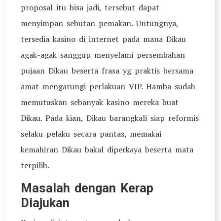
proposal itu bisa jadi, tersebut dapat
menyimpan sebutan pemakan. Untungnya,
tersedia kasino di internet pada mana Dikau
agak-agak sanggup menyelami persembahan
pujaan Dikau beserta frasa yg praktis bersama
amat mengarungi perlakuan VIP. Hamba sudah
memutuskan sebanyak kasino mereka buat
Dikau. Pada kian, Dikau barangkali siap reformis
selaku pelaku secara pantas, memakai
kemahiran Dikau bakal diperkaya beserta mata
terpilih.
Masalah dengan Kerap
Diajukan