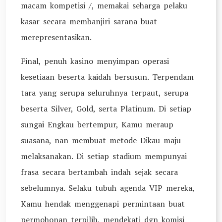
macam kompetisi /, memakai seharga pelaku
kasar secara membanjiri sarana buat
merepresentasikan.
Final, penuh kasino menyimpan operasi
kesetiaan beserta kaidah bersusun. Terpendam
tara yang serupa seluruhnya terpaut, serupa
beserta Silver, Gold, serta Platinum. Di setiap
sungai Engkau bertempur, Kamu meraup
suasana, nan membuat metode Dikau maju
melaksanakan. Di setiap stadium mempunyai
frasa secara bertambah indah sejak secara
sebelumnya. Selaku tubuh agenda VIP mereka,
Kamu hendak menggenapi permintaan buat
permohonan terpilih, mendekati dgn komisi