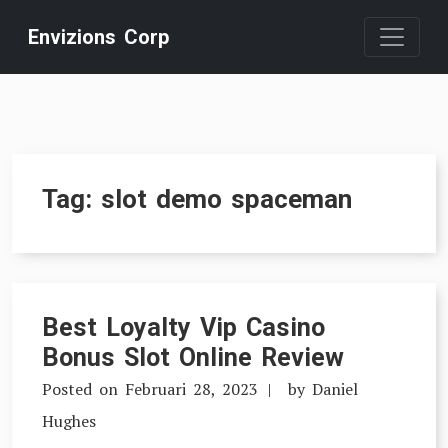
Skip
Envizions Corp
to
content
Tag:
slot demo spaceman
Best Loyalty Vip Casino
Bonus Slot Online Review
Posted on
Februari 28, 2023
by
Daniel
Hughes