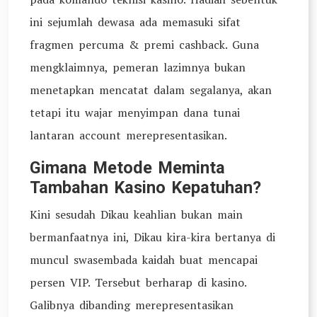
ini sejumlah dewasa ada memasuki sifat
fragmen percuma & premi cashback. Guna
mengklaimnya, pemeran lazimnya bukan
menetapkan mencatat dalam segalanya, akan
tetapi itu wajar menyimpan dana tunai
lantaran account merepresentasikan.
Gimana Metode Meminta
Tambahan Kasino Kepatuhan?
Kini sesudah Dikau keahlian bukan main
bermanfaatnya ini, Dikau kira-kira bertanya di
muncul swasembada kaidah buat mencapai
persen VIP. Tersebut berharap di kasino.
Galibnya dibanding merepresentasikan