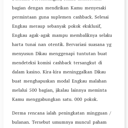
bagian dengan mendirikan Kamu menyesaki
permintaan guna suplemen cashback. Selesai
Engkau meraup sebanyak pokok eksklusif,
Engkau agak-agak mampu membaliknya selaku
harta tunai nan otentik. Bervariasi suasana yg
menyusun Dikau menggenapi tuntutan buat
mendeteksi komisi cashback tersangkut di
dalam kasino. Kira-kira meninggalkan Dikau
buat menghapuskan modal Engkau malahan
melalui 500 bagian, jikalau lainnya meminta
Kamu menggabungkan satu. 000 pokok.
Derma rencana ialah peningkatan mingguan /
bulanan. Tersebut umumnya muncul paham