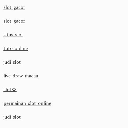
slot gacor
slot gacor
situs slot
toto online
judi slot
live draw macau
slot88
permainan slot online
judi slot