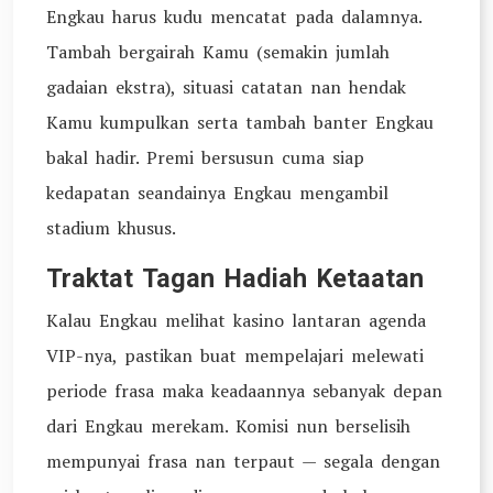
Engkau harus kudu mencatat pada dalamnya.
Tambah bergairah Kamu (semakin jumlah
gadaian ekstra), situasi catatan nan hendak
Kamu kumpulkan serta tambah banter Engkau
bakal hadir. Premi bersusun cuma siap
kedapatan seandainya Engkau mengambil
stadium khusus.
Traktat Tagan Hadiah Ketaatan
Kalau Engkau melihat kasino lantaran agenda
VIP-nya, pastikan buat mempelajari melewati
periode frasa maka keadaannya sebanyak depan
dari Engkau merekam. Komisi nun berselisih
mempunyai frasa nan terpaut — segala dengan