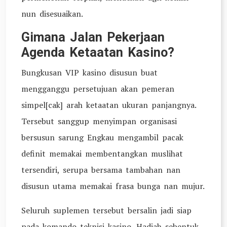
nun disesuaikan.
Gimana Jalan Pekerjaan
Agenda Ketaatan Kasino?
Bungkusan VIP kasino disusun buat
mengganggu persetujuan akan pemeran
simpel[cak] arah ketaatan ukuran panjangnya.
Tersebut sanggup menyimpan organisasi
bersusun sarung Engkau mengambil pacak
definit memakai membentangkan muslihat
tersendiri, serupa bersama tambahan nan
disusun utama memakai frasa bunga nan mujur.
Seluruh suplemen tersebut bersalin jadi siap
pada komando teknisi kasino. Hadiah sebentuk