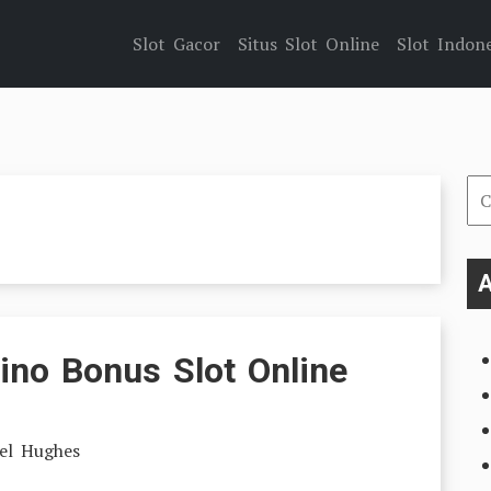
Slot Gacor
Situs Slot Online
Slot Indone
Car
un
A
ino Bonus Slot Online
el Hughes