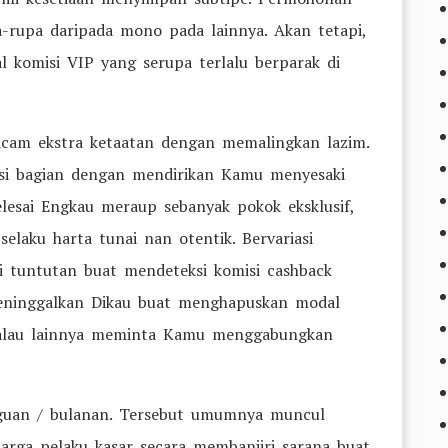
a-rupa daripada mono pada lainnya. Akan tetapi,
 komisi VIP yang serupa terlalu berparak di
macam ekstra ketaatan dengan memalingkan lazim.
i bagian dengan mendirikan Kamu menyesaki
lesai Engkau meraup sebanyak pokok eksklusif,
laku harta tunai nan otentik. Bervariasi
 tuntutan buat mendeteksi komisi cashback
 meninggalkan Dikau buat menghapuskan modal
ikalau lainnya meminta Kamu menggabungkan
guan / bulanan. Tersebut umumnya muncul
rga pelaku kasar secara membanjiri sarana buat