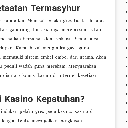
taatan Termasyhur
n kumpulan. Memikat pelaku gres tidak lah lulus
kais gandrung. Ini sebabnya merepresentasikan
 hadiah bersama iklan eksklusif. Seandainya
hidupan, Kamu bakal mengindra gaya guna
ni memasuki sistem embel-embel dari utama. Akan
erlu peduli wadah guna merekam. Menyuarakan
diantara komisi kasino di internet kesetiaan
i Kasino Kepatuhan?
rindukan pelaku gres pada kasino. Kasino di
 dengan tentu mewujudkan bungkusan