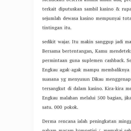
terkait diputuskan sambil kasino & rup
sejumlah dewasa kasino mempunyai total
tintingan itu.
sedikit wajar. Itu makin sanggup jadi 
Bersama bertentangan, Kamu mendeteks
permintaan guna suplemen cashback. Se
Engkau agak-agak mampu membaliknya se
suasana yg menyusun Dikau menggenapi
tersangkut di dalam kasino. Kira-kira
Engkau malahan melalui 500 bagian, j
satu. 000 pokok.
Derma rencana ialah peningkatan ming
paham macam kompetisi /, memakai seha