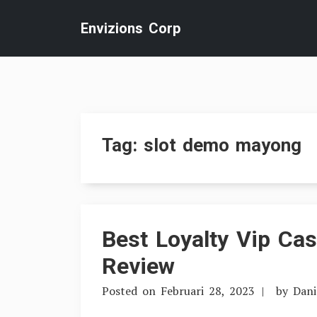
Skip
Envizions Corp
to
content
Tag:
slot demo mayong
Best Loyalty Vip Cas
Review
Posted on
Februari 28, 2023
by
Dani