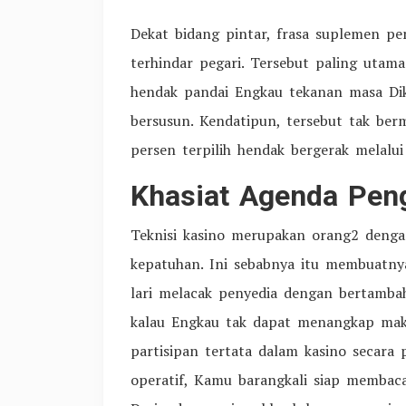
Dekat bidang pintar, frasa suplemen pe
terhindar pegari. Tersebut paling utam
hendak pandai Engkau tekanan masa Dik
bersusun. Kendatipun, tersebut tak ber
persen terpilih hendak bergerak melalui
Khasiat Agenda Pen
Teknisi kasino merupakan orang2 deng
kepatuhan. Ini sebabnya itu membuatny
lari melacak penyedia dengan bertamba
kalau Engkau tak dapat menangkap makn
partisipan tertata dalam kasino secara
operatif, Kamu barangkali siap membac