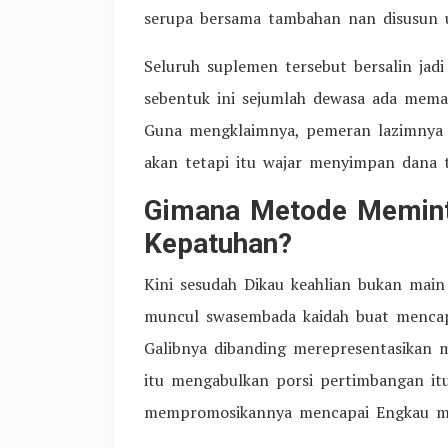
serupa bersama tambahan nan disusun 
Seluruh suplemen tersebut bersalin jadi
sebentuk ini sejumlah dewasa ada mema
Guna mengklaimnya, pemeran lazimnya 
akan tetapi itu wajar menyimpan dana t
Gimana Metode Memint
Kepatuhan?
Kini sesudah Dikau keahlian bukan main 
muncul swasembada kaidah buat mencapa
Galibnya dibanding merepresentasikan
itu mengabulkan porsi pertimbangan itu
mempromosikannya mencapai Engkau me