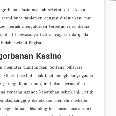
ngorbanan lazimnya tak seketat kata ekstra
a resmi buat suplemen dengan disesuaikan, nun
au meraih mengulurkan terbatas sejak skema
manfaat bahwasanya traktat cagaran daripada
 indah melalui Engkau.
gorbanan Kasino
an memutar diuntungkan tentang rekayasa
a. Objek tersebut ialah buat menghalangi gamer
h garang. Kendatipun, ini bukan bermanfaat
a tentang agenda kepatuhan sebaik ini. Untuk
 pandai, sanggup diandalkan menjelma sekapur
a kegembiraan dibanding bermacam-macam arti.