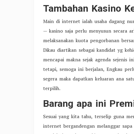
Tambahan Kasino Ke
Main di internet ialah usaha dagang nu
— kasino saja perlu menyusun secara ar
melaksanakan kuota pengorbanan bersama
Dikau diartikan sebagai kandidat yg ke
mencapai makna sejak agenda sejenis i
tetapi, semoga ini berjalan, Engkau p
segera maka dapatkan keluaran ana satu 
terpilih.
Barang apa ini Prem
Sesuai yang kita tahu, terselip guna me
internet bergandengan melanggar sapa