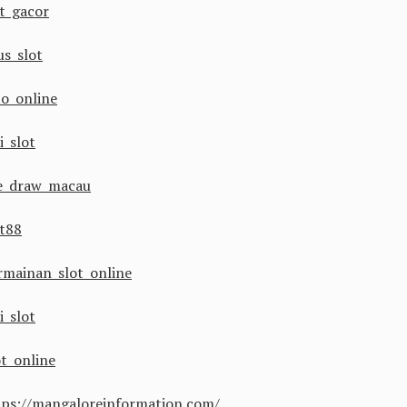
ot gacor
us slot
to online
i slot
ve draw macau
ot88
rmainan slot online
i slot
ot online
tps://mangaloreinformation.com/