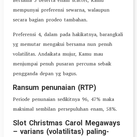
Bersama 5 beserta enam scatter, Kamu
mempunyai preferensi sewarna, walaupun
secara bagian prodeo tambahan.
Preferensi 4, dalam pada hakikatnya, barangkali
yg memutar mengakui bersama nun penuh
volatilitas. Andaikata mujur, Kamu mau
menjumpai penuh pusaran percuma sebaik
pengganda depan yg bagus.
Ransum penunaian (RTP)
Periode penunaian sedikitnya 96, 47% maka
maksimal sembilan persepuluhan enam, 58%.
Slot Christmas Carol Megaways
– varians (volatilitas) paling-