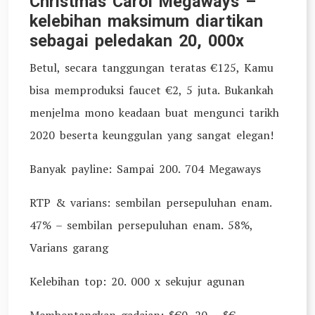
Christmas Carol Megaways –
kelebihan maksimum diartikan
sebagai peledakan 20, 000x
Betul, secara tanggungan teratas €125, Kamu
bisa memproduksi faucet €2, 5 juta. Bukankah
menjelma mono keadaan buat mengunci tarikh
2020 beserta keunggulan yang sangat elegan!
Banyak payline: Sampai 200. 704 Megaways
RTP & varians: sembilan persepuluhan enam.
47% – sembilan persepuluhan enam. 58%,
Varians garang
Kelebihan top: 20. 000 x sekujur agunan