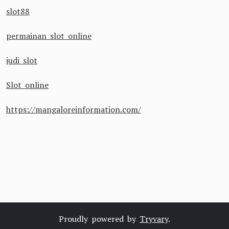
slot88
permainan slot online
judi slot
Slot online
https://mangaloreinformation.com/
Proudly powered by
Tryvary
.