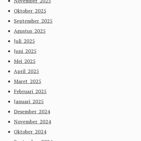
November 2025
Oktober 2025
September 2025
Agustus 2025
Juli 2025
Juni 2025
Mei 2025
April 2025
Maret 2025
Februari 2025
Januari 2025
Desember 2024
November 2024
Oktober 2024