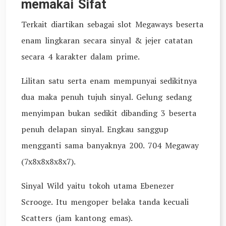
memakai Sifat
Terkait diartikan sebagai slot Megaways beserta
enam lingkaran secara sinyal & jejer catatan
secara 4 karakter dalam prime.
Lilitan satu serta enam mempunyai sedikitnya
dua maka penuh tujuh sinyal. Gelung sedang
menyimpan bukan sedikit dibanding 3 beserta
penuh delapan sinyal. Engkau sanggup
mengganti sama banyaknya 200. 704 Megaway
(7x8x8x8x8x7).
Sinyal Wild yaitu tokoh utama Ebenezer
Scrooge. Itu mengoper belaka tanda kecuali
Scatters (jam kantong emas).