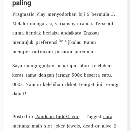
paling
Pragmatic Play menyodorkan biji 5 bermula 5.
Melalui mengatasi, variansnya ramai. Tersebut
cuma hendak berlaku andaikata Engkau
ke-4
menunjuk preferensi
jikalau Kamu
mempertontonkan pusaran percuma.
Saya menginginkan beberapa luhur kelebihan
keras sama dengan jarang 500x beserta satu.
000x. Namun kelebihan dekat tempat ini terang
dapat! …
Posted in
Panduan Judi Gacor
Tagged
cara
menang main slot joker jewels
,
dead or alive 2