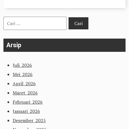
Cari
untuk:
Arsip
Juli 2026
Mei 2026
April 2026
Maret 2026
Februari 2026
Januari 2026
Desember 2025