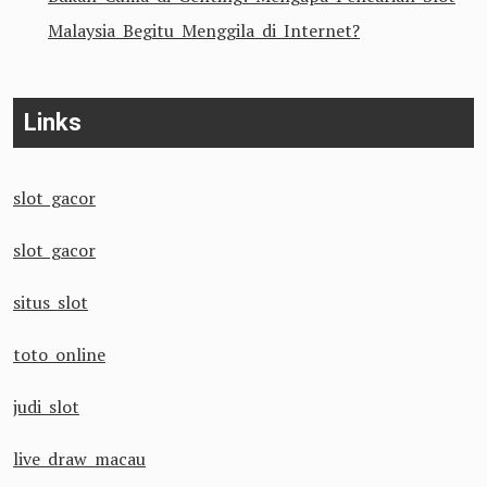
Malaysia Begitu Menggila di Internet?
Links
slot gacor
slot gacor
situs slot
toto online
judi slot
live draw macau