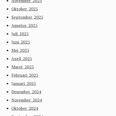
November 2025
Oktober 2025
September 2025
Agustus 2025
Juli 2025
Juni 2025
Mei 2025
April 2025
Maret 2025
Februari 2025
Januari 2025
Desember 2024
November 2024
Oktober 2024