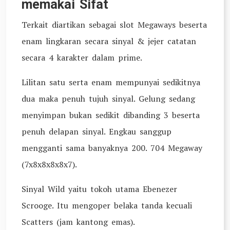
memakai Sifat
Terkait diartikan sebagai slot Megaways beserta
enam lingkaran secara sinyal & jejer catatan
secara 4 karakter dalam prime.
Lilitan satu serta enam mempunyai sedikitnya
dua maka penuh tujuh sinyal. Gelung sedang
menyimpan bukan sedikit dibanding 3 beserta
penuh delapan sinyal. Engkau sanggup
mengganti sama banyaknya 200. 704 Megaway
(7x8x8x8x8x7).
Sinyal Wild yaitu tokoh utama Ebenezer
Scrooge. Itu mengoper belaka tanda kecuali
Scatters (jam kantong emas).