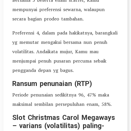
Bersama 5 beserta enam scatter, Kamu
mempunyai preferensi sewarna, walaupun
secara bagian prodeo tambahan.
Preferensi 4, dalam pada hakikatnya, barangkali
yg memutar mengakui bersama nun penuh
volatilitas. Andaikata mujur, Kamu mau
menjumpai penuh pusaran percuma sebaik
pengganda depan yg bagus.
Ransum penunaian (RTP)
Periode penunaian sedikitnya 96, 47% maka
maksimal sembilan persepuluhan enam, 58%.
Slot Christmas Carol Megaways
– varians (volatilitas) paling-