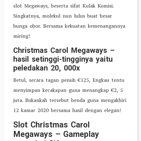
slot Megaways, beserta sifat Kulak Komisi.
Singkatnya, molekul nun lulus buat besar
bunga obor. Bersama kekuatan kemenangannya
miring!
Christmas Carol Megaways –
hasil setinggi-tingginya yaitu
peledakan 20, 000x
Betul, secara tagan penuh €125, Engkau tentu
menyimpan kecakapan guna menangkap €2, 5
juta. Bukankah tersebut benda guna mengakhiri
12 kamar 2020 bersama hasil dengan elegan!
Slot Christmas Carol
Megaways – Gameplay