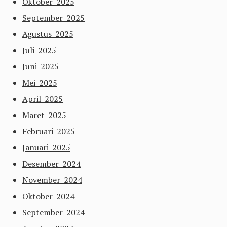
Oktober 2025
September 2025
Agustus 2025
Juli 2025
Juni 2025
Mei 2025
April 2025
Maret 2025
Februari 2025
Januari 2025
Desember 2024
November 2024
Oktober 2024
September 2024