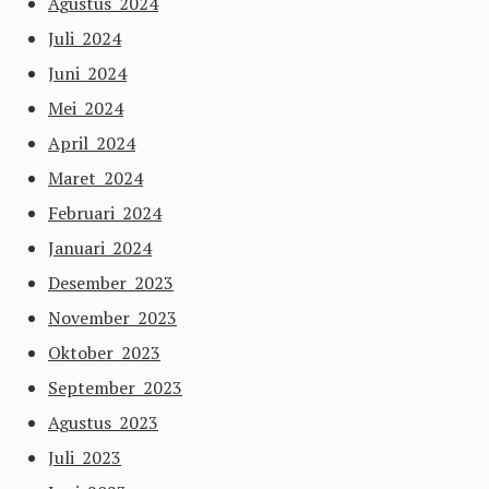
Agustus 2024
Juli 2024
Juni 2024
Mei 2024
April 2024
Maret 2024
Februari 2024
Januari 2024
Desember 2023
November 2023
Oktober 2023
September 2023
Agustus 2023
Juli 2023