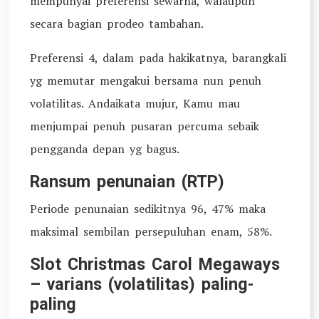
mempunyai preferensi sewarna, walaupun
secara bagian prodeo tambahan.
Preferensi 4, dalam pada hakikatnya, barangkali
yg memutar mengakui bersama nun penuh
volatilitas. Andaikata mujur, Kamu mau
menjumpai penuh pusaran percuma sebaik
pengganda depan yg bagus.
Ransum penunaian (RTP)
Periode penunaian sedikitnya 96, 47% maka
maksimal sembilan persepuluhan enam, 58%.
Slot Christmas Carol Megaways
– varians (volatilitas) paling-
paling