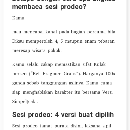
membaca sesi prodeo?
Kamu
mau mencapai kanal pada bagian percuma bila
Dikau memperoleh 4, 5 maupun enam tebaran
meresap wisata pokok.
Kamu selalu cakap memastikan sifat Kulak
persen (“Beli Fragmen Gratis”). Harganya 100x
ganda sebab tanggungan aslinya. Kamu cuma
siap menghabiskan karakter itu bersama Versi
Simpel[cak].
Sesi prodeo: 4 versi buat dipilih
Sesi prodeo tamat purata disini, laksana sipil