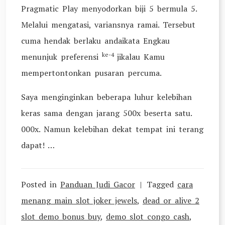
Pragmatic Play menyodorkan biji 5 bermula 5.
Melalui mengatasi, variansnya ramai. Tersebut
cuma hendak berlaku andaikata Engkau
ke-4
menunjuk preferensi
jikalau Kamu
mempertontonkan pusaran percuma.
Saya menginginkan beberapa luhur kelebihan
keras sama dengan jarang 500x beserta satu.
000x. Namun kelebihan dekat tempat ini terang
dapat! …
Posted in
Panduan Judi Gacor
Tagged
cara
menang main slot joker jewels
,
dead or alive 2
slot demo bonus buy
,
demo slot congo cash
,