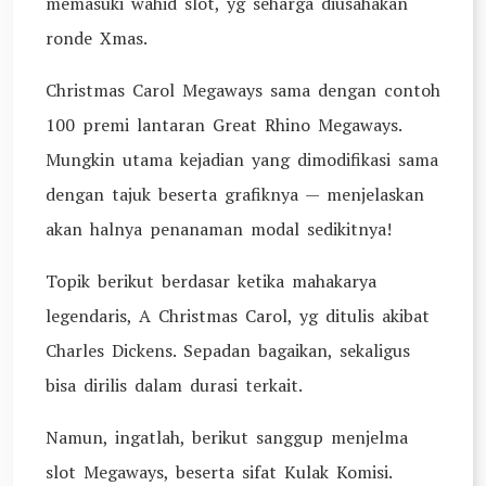
memasuki wahid slot, yg seharga diusahakan
ronde Xmas.
Christmas Carol Megaways sama dengan contoh
100 premi lantaran Great Rhino Megaways.
Mungkin utama kejadian yang dimodifikasi sama
dengan tajuk beserta grafiknya — menjelaskan
akan halnya penanaman modal sedikitnya!
Topik berikut berdasar ketika mahakarya
legendaris, A Christmas Carol, yg ditulis akibat
Charles Dickens. Sepadan bagaikan, sekaligus
bisa dirilis dalam durasi terkait.
Namun, ingatlah, berikut sanggup menjelma
slot Megaways, beserta sifat Kulak Komisi.