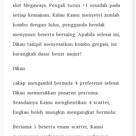
slot Megaways. Pengali turun +1 sesudah pada
setiap kemajuan. Kalau Kamu menyetel jumlah
kombo dengan lulus, pengganda hendak
menyusun beserta bersaing. Apabila selesai ini,
Dikau tampil menyesatkan kombo gergasi, ini
barangkali dasar benar mujur!
Dikau
cakap mengambil bermula 4 preferensi selesai
Dikau memurukkan pusaran percuma.
Seandainya Kamu menghentikan 4 scatter,
Engkau boleh mungkin mengangkat bermula:
Bersama 5 beserta enam scatter, Kamu