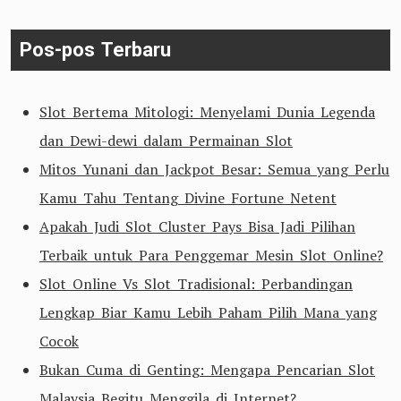
Pos-pos Terbaru
Slot Bertema Mitologi: Menyelami Dunia Legenda
dan Dewi-dewi dalam Permainan Slot
Mitos Yunani dan Jackpot Besar: Semua yang Perlu
Kamu Tahu Tentang Divine Fortune Netent
Apakah Judi Slot Cluster Pays Bisa Jadi Pilihan
Terbaik untuk Para Penggemar Mesin Slot Online?
Slot Online Vs Slot Tradisional: Perbandingan
Lengkap Biar Kamu Lebih Paham Pilih Mana yang
Cocok
Bukan Cuma di Genting: Mengapa Pencarian Slot
Malaysia Begitu Menggila di Internet?