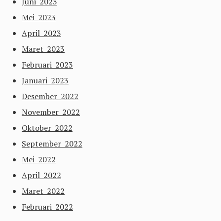
Juni 2023
Mei 2023
April 2023
Maret 2023
Februari 2023
Januari 2023
Desember 2022
November 2022
Oktober 2022
September 2022
Mei 2022
April 2022
Maret 2022
Februari 2022