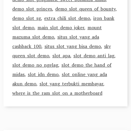
demo slot princes
,
demo slot queen of bounty
,
demo slot sg
,
extra chili slot demo
,
iron bank
slot demo
,
main slot demo joker
,
mount
mazuma slot demo
,
situs slot yang ada
cashback 100
,
situs slot yang bisa demo
,
sky
queen slot demo
,
slot apa
,
slot demo anti lag
,
slot demo no ngelag
,
slot demo the hand of
midas
,
slot idn demo
,
slot online yang ada
akun demo
,
slot yang terbukti membayar
,
where is the ram slot on a motherboard