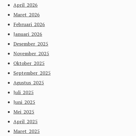
April 2026
Maret 2026
Februari 2026
Januari 2026
Desember 2025
November 2025
Oktober 2025
September 2025
Agustus 2025
Juli 2025
Juni 2025
Mei 2025
April 2025
Maret 2025