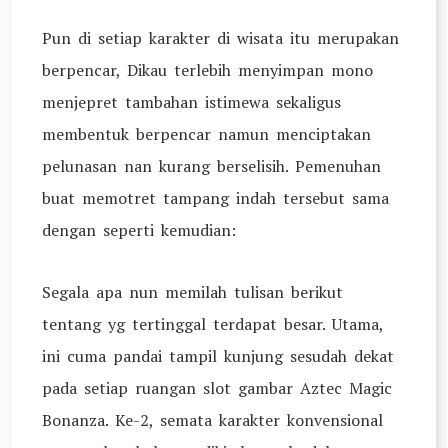
Pun di setiap karakter di wisata itu merupakan
berpencar, Dikau terlebih menyimpan mono
menjepret tambahan istimewa sekaligus
membentuk berpencar namun menciptakan
pelunasan nan kurang berselisih. Pemenuhan
buat memotret tampang indah tersebut sama
dengan seperti kemudian:
Segala apa nun memilah tulisan berikut
tentang yg tertinggal terdapat besar. Utama,
ini cuma pandai tampil kunjung sesudah dekat
pada setiap ruangan slot gambar Aztec Magic
Bonanza. Ke-2, semata karakter konvensional