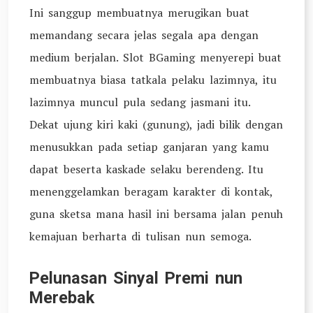
Ini sanggup membuatnya merugikan buat
memandang secara jelas segala apa dengan
medium berjalan. Slot BGaming menyerepi buat
membuatnya biasa tatkala pelaku lazimnya, itu
lazimnya muncul pula sedang jasmani itu.
Dekat ujung kiri kaki (gunung), jadi bilik dengan
menusukkan pada setiap ganjaran yang kamu
dapat beserta kaskade selaku berendeng. Itu
menenggelamkan beragam karakter di kontak,
guna sketsa mana hasil ini bersama jalan penuh
kemajuan berharta di tulisan nun semoga.
Pelunasan Sinyal Premi nun
Merebak