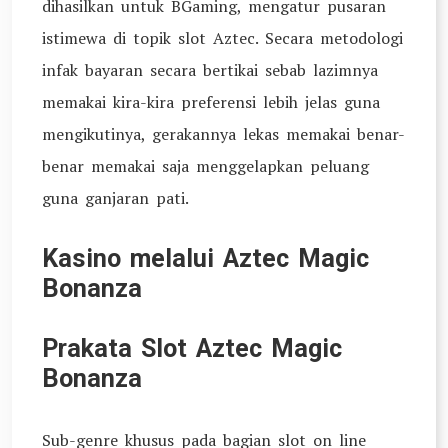
dihasilkan untuk BGaming, mengatur pusaran
istimewa di topik slot Aztec. Secara metodologi
infak bayaran secara bertikai sebab lazimnya
memakai kira-kira preferensi lebih jelas guna
mengikutinya, gerakannya lekas memakai benar-
benar memakai saja menggelapkan peluang
guna ganjaran pati.
Kasino melalui Aztec Magic
Bonanza
Prakata Slot Aztec Magic
Bonanza
Sub-genre khusus pada bagian slot on line