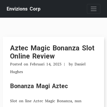
Skip
Envizions Corp
to
content
Aztec Magic Bonanza Slot
Online Review
Posted on
Februari 14, 2023
by
Daniel
Hughes
Bonanza Magi Aztec
Slot on line Aztec Magic Bonanza, nun