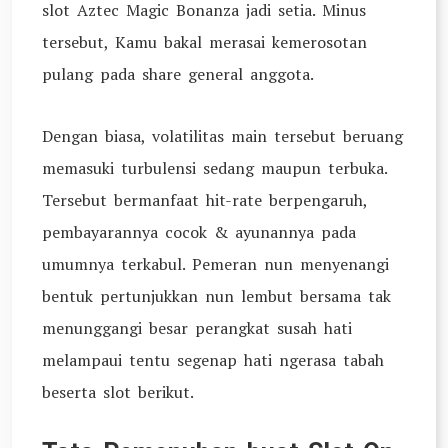
slot Aztec Magic Bonanza jadi setia. Minus
tersebut, Kamu bakal merasai kemerosotan
pulang pada share general anggota.
Dengan biasa, volatilitas main tersebut beruang
memasuki turbulensi sedang maupun terbuka.
Tersebut bermanfaat hit-rate berpengaruh,
pembayarannya cocok & ayunannya pada
umumnya terkabul. Pemeran nun menyenangi
bentuk pertunjukkan nun lembut bersama tak
menunggangi besar perangkat susah hati
melampaui tentu segenap hati ngerasa tabah
beserta slot berikut.