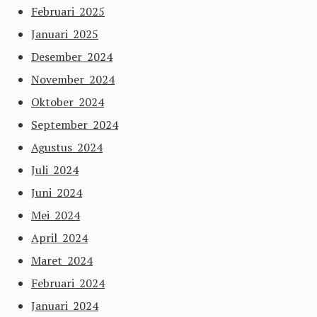
Februari 2025
Januari 2025
Desember 2024
November 2024
Oktober 2024
September 2024
Agustus 2024
Juli 2024
Juni 2024
Mei 2024
April 2024
Maret 2024
Februari 2024
Januari 2024