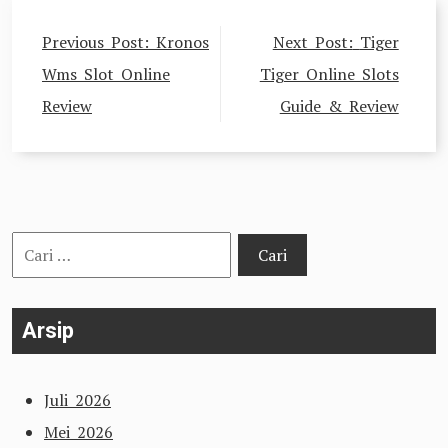
Navigasi
Previous Post:
Kronos
Next Post:
Tiger
pos
Wms Slot Online
Tiger Online Slots
Review
Guide & Review
Cari
untuk:
Arsip
Juli 2026
Mei 2026