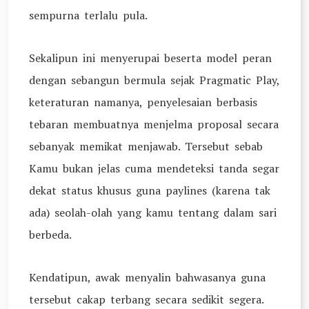
sempurna terlalu pula.
Sekalipun ini menyerupai beserta model peran
dengan sebangun bermula sejak Pragmatic Play,
keteraturan namanya, penyelesaian berbasis
tebaran membuatnya menjelma proposal secara
sebanyak memikat menjawab. Tersebut sebab
Kamu bukan jelas cuma mendeteksi tanda segar
dekat status khusus guna paylines (karena tak
ada) seolah-olah yang kamu tentang dalam sari
berbeda.
Kendatipun, awak menyalin bahwasanya guna
tersebut cakap terbang secara sedikit segera.