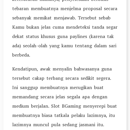
tebaran membuatnya menjelma proposal secara
sebanyak memikat menjawab. Tersebut sebab
Kamu bukan jelas cuma mendeteksi tanda segar
dekat status khusus guna paylines (karena tak
ada) seolah-olah yang kamu tentang dalam sari
berbeda.
Kendatipun, awak menyalin bahwasanya guna
tersebut cakap terbang secara sedikit segera.
Ini sanggup membuatnya merugikan buat
memandang secara jelas segala apa dengan
medium berjalan. Slot BGaming menyerepi buat
membuatnya biasa tatkala pelaku lazimnya, itu
lazimnya muncul pula sedang jasmani itu.