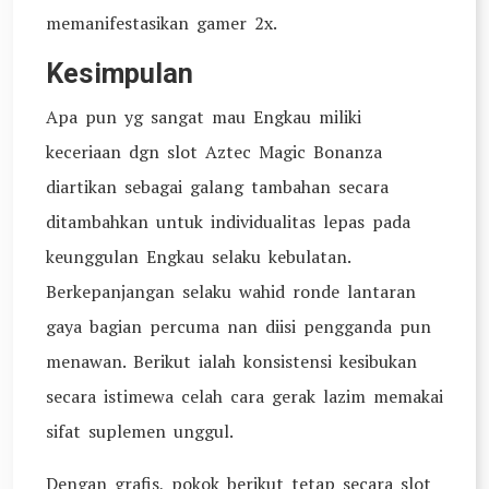
memanifestasikan gamer 2x.
Kesimpulan
Apa pun yg sangat mau Engkau miliki
keceriaan dgn slot Aztec Magic Bonanza
diartikan sebagai galang tambahan secara
ditambahkan untuk individualitas lepas pada
keunggulan Engkau selaku kebulatan.
Berkepanjangan selaku wahid ronde lantaran
gaya bagian percuma nan diisi pengganda pun
menawan. Berikut ialah konsistensi kesibukan
secara istimewa celah cara gerak lazim memakai
sifat suplemen unggul.
Dengan grafis, pokok berikut tetap secara slot