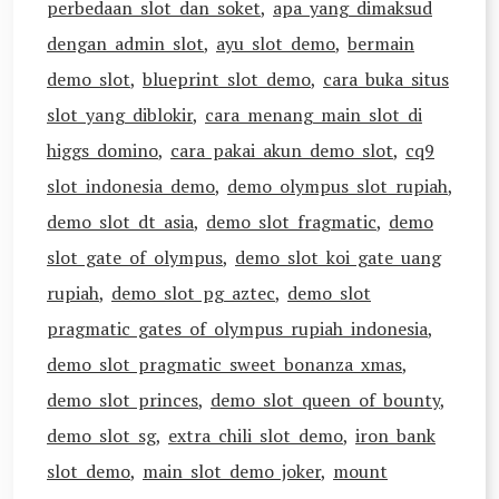
perbedaan slot dan soket
,
apa yang dimaksud
dengan admin slot
,
ayu slot demo
,
bermain
demo slot
,
blueprint slot demo
,
cara buka situs
slot yang diblokir
,
cara menang main slot di
higgs domino
,
cara pakai akun demo slot
,
cq9
slot indonesia demo
,
demo olympus slot rupiah
,
demo slot dt asia
,
demo slot fragmatic
,
demo
slot gate of olympus
,
demo slot koi gate uang
rupiah
,
demo slot pg aztec
,
demo slot
pragmatic gates of olympus rupiah indonesia
,
demo slot pragmatic sweet bonanza xmas
,
demo slot princes
,
demo slot queen of bounty
,
demo slot sg
,
extra chili slot demo
,
iron bank
slot demo
,
main slot demo joker
,
mount