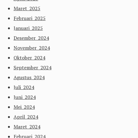
Maret 2025
Februari 2025
Januari 2025
Desember 2024
November 2024
Oktober 2024
September 2024
Agustus 2024
Juli 2024
Juni 2024
Mei 2024
April 2024
Maret 2024
Februari 2024