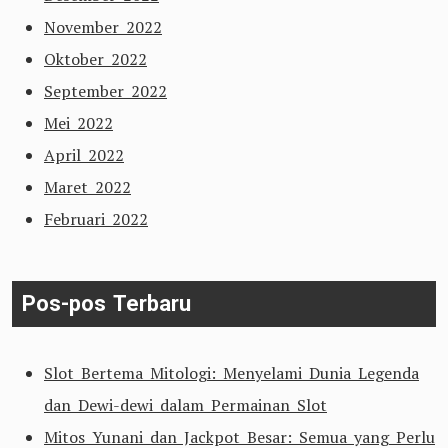
November 2022
Oktober 2022
September 2022
Mei 2022
April 2022
Maret 2022
Februari 2022
Pos-pos Terbaru
Slot Bertema Mitologi: Menyelami Dunia Legenda
dan Dewi-dewi dalam Permainan Slot
Mitos Yunani dan Jackpot Besar: Semua yang Perlu