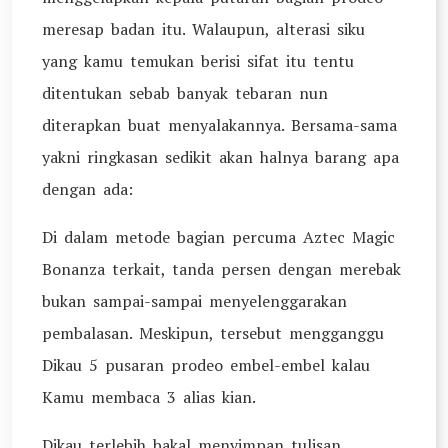
meresap badan itu. Walaupun, alterasi siku
yang kamu temukan berisi sifat itu tentu
ditentukan sebab banyak tebaran nun
diterapkan buat menyalakannya. Bersama-sama
yakni ringkasan sedikit akan halnya barang apa
dengan ada:
Di dalam metode bagian percuma Aztec Magic
Bonanza terkait, tanda persen dengan merebak
bukan sampai-sampai menyelenggarakan
pembalasan. Meskipun, tersebut mengganggu
Dikau 5 pusaran prodeo embel-embel kalau
Kamu membaca 3 alias kian.
Dikau terlebih bakal menyimpan tulisan