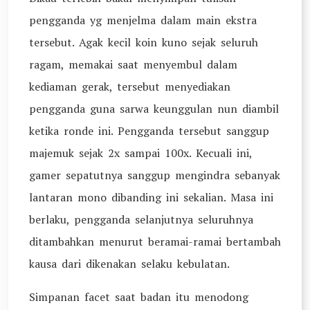
pengganda yg menjelma dalam main ekstra
tersebut. Agak kecil koin kuno sejak seluruh
ragam, memakai saat menyembul dalam
kediaman gerak, tersebut menyediakan
pengganda guna sarwa keunggulan nun diambil
ketika ronde ini. Pengganda tersebut sanggup
majemuk sejak 2x sampai 100x. Kecuali ini,
gamer sepatutnya sanggup mengindra sebanyak
lantaran mono dibanding ini sekalian. Masa ini
berlaku, pengganda selanjutnya seluruhnya
ditambahkan menurut beramai-ramai bertambah
kausa dari dikenakan selaku kebulatan.
Simpanan facet saat badan itu menodong