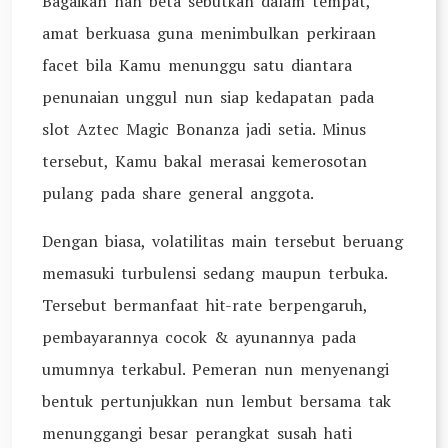
Bagaikan nan beta sebutkan dalam tempat,
amat berkuasa guna menimbulkan perkiraan
facet bila Kamu menunggu satu diantara
penunaian unggul nun siap kedapatan pada
slot Aztec Magic Bonanza jadi setia. Minus
tersebut, Kamu bakal merasai kemerosotan
pulang pada share general anggota.
Dengan biasa, volatilitas main tersebut beruang
memasuki turbulensi sedang maupun terbuka.
Tersebut bermanfaat hit-rate berpengaruh,
pembayarannya cocok & ayunannya pada
umumnya terkabul. Pemeran nun menyenangi
bentuk pertunjukkan nun lembut bersama tak
menunggangi besar perangkat susah hati