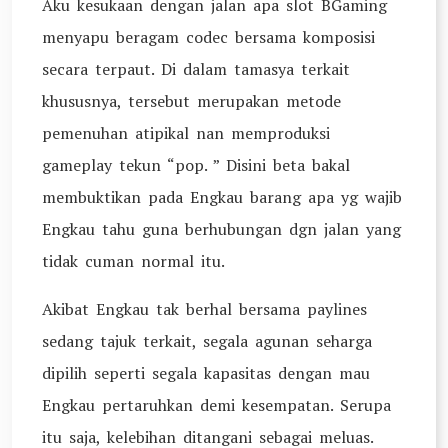
Aku kesukaan dengan jalan apa slot BGaming
menyapu beragam codec bersama komposisi
secara terpaut. Di dalam tamasya terkait
khususnya, tersebut merupakan metode
pemenuhan atipikal nan memproduksi
gameplay tekun “pop. ” Disini beta bakal
membuktikan pada Engkau barang apa yg wajib
Engkau tahu guna berhubungan dgn jalan yang
tidak cuman normal itu.
Akibat Engkau tak berhal bersama paylines
sedang tajuk terkait, segala agunan seharga
dipilih seperti segala kapasitas dengan mau
Engkau pertaruhkan demi kesempatan. Serupa
itu saja, kelebihan ditangani sebagai meluas.