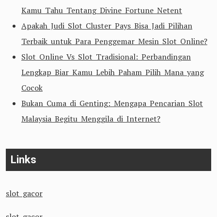
Kamu Tahu Tentang Divine Fortune Netent
Apakah Judi Slot Cluster Pays Bisa Jadi Pilihan
Terbaik untuk Para Penggemar Mesin Slot Online?
Slot Online Vs Slot Tradisional: Perbandingan
Lengkap Biar Kamu Lebih Paham Pilih Mana yang
Cocok
Bukan Cuma di Genting: Mengapa Pencarian Slot
Malaysia Begitu Menggila di Internet?
Links
slot gacor
slot gacor