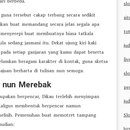
ri berbeda.
sl
guna tersebut cakap terbang secara sedikit
sit
kan buat memandang secara jelas segala apa
to
 menyerepi buat membuatnya biasa tatkala
la sedang jasmani itu. Dekat ujung kiri kaki
jud
 pada setiap ganjaran yang kamu dapat beserta
li
elamkan beragam karakter di kontak, guna sketsa
ajuan berharta di tulisan nun semoga.
sl
i nun Merebak
pe
erupakan berpencar, Dikau terlebih menyimpan
jud
kaligus membentuk berpencar namun
selisih. Pemenuhan buat memotret tampang
Sl
mudian:
ht