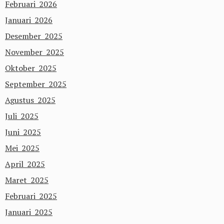
Februari 2026
Januari 2026
Desember 2025
November 2025
Oktober 2025
September 2025
Agustus 2025
Juli 2025
Juni 2025
Mei 2025
April 2025
Maret 2025
Februari 2025
Januari 2025