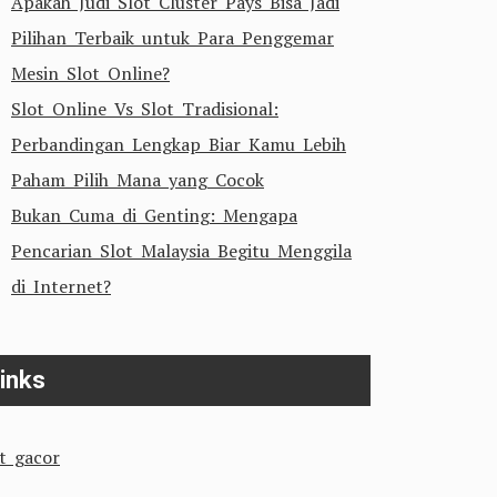
Apakah Judi Slot Cluster Pays Bisa Jadi
Pilihan Terbaik untuk Para Penggemar
Mesin Slot Online?
Slot Online Vs Slot Tradisional:
Perbandingan Lengkap Biar Kamu Lebih
Paham Pilih Mana yang Cocok
Bukan Cuma di Genting: Mengapa
Pencarian Slot Malaysia Begitu Menggila
di Internet?
inks
ot gacor