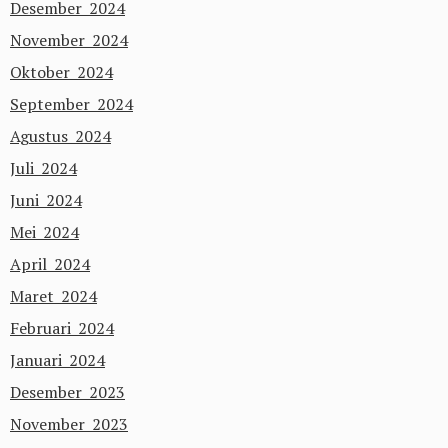
Desember 2024
November 2024
Oktober 2024
September 2024
Agustus 2024
Juli 2024
Juni 2024
Mei 2024
April 2024
Maret 2024
Februari 2024
Januari 2024
Desember 2023
November 2023