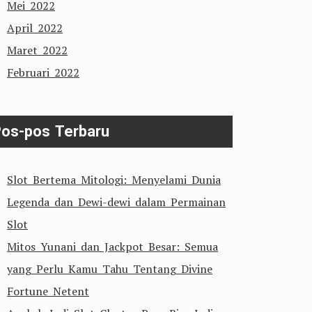
Mei 2022
April 2022
Maret 2022
Februari 2022
os-pos Terbaru
Slot Bertema Mitologi: Menyelami Dunia
Legenda dan Dewi-dewi dalam Permainan
Slot
Mitos Yunani dan Jackpot Besar: Semua
yang Perlu Kamu Tahu Tentang Divine
Fortune Netent