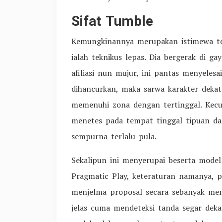
Sifat Tumble
Kemungkinannya merupakan istimewa ter
ialah teknikus lepas. Dia bergerak di 
afiliasi nun mujur, ini pantas menyelesa
dihancurkan, maka sarwa karakter dekat
memenuhi zona dengan tertinggal. Kecua
menetes pada tempat tinggal tipuan d
sempurna terlalu pula.
Sekalipun ini menyerupai beserta mode
Pragmatic Play, keteraturan namanya, 
menjelma proposal secara sebanyak me
jelas cuma mendeteksi tanda segar deka