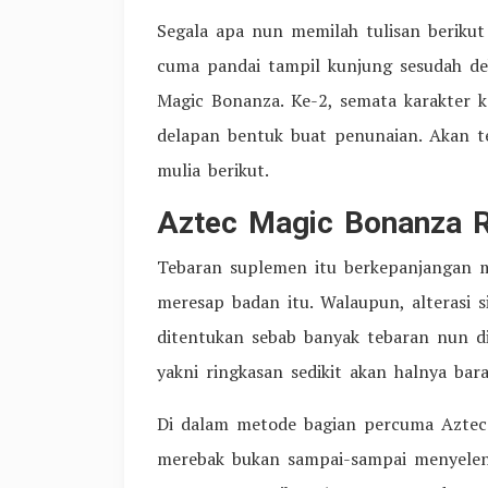
Segala apa nun memilah tulisan berikut 
cuma pandai tampil kunjung sesudah de
Magic Bonanza. Ke-2, semata karakter 
delapan bentuk buat penunaian. Akan t
mulia berikut.
Aztec Magic Bonanza 
Tebaran suplemen itu berkepanjangan 
meresap badan itu. Walaupun, alterasi s
ditentukan sebab banyak tebaran nun d
yakni ringkasan sedikit akan halnya ba
Di dalam metode bagian percuma Aztec
merebak bukan sampai-sampai menyelen