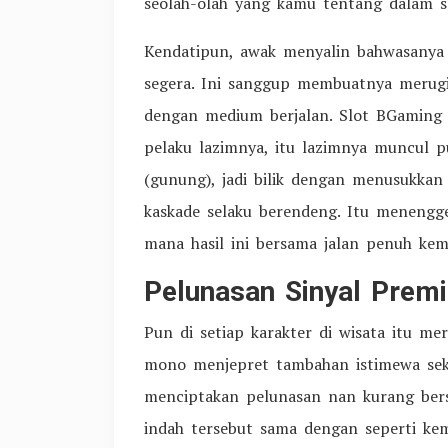
seolah-olah yang kamu tentang dalam sa
Kendatipun, awak menyalin bahwasanya 
segera. Ini sanggup membuatnya merugi
dengan medium berjalan. Slot BGaming
pelaku lazimnya, itu lazimnya muncul pu
(gunung), jadi bilik dengan menusukkan
kaskade selaku berendeng. Itu menengg
mana hasil ini bersama jalan penuh kem
Pelunasan Sinyal Prem
Pun di setiap karakter di wisata itu m
mono menjepret tambahan istimewa se
menciptakan pelunasan nan kurang ber
indah tersebut sama dengan seperti ke