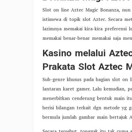
Slot on line Aztec Magic Bonanza, nun
istimewa di topik slot Aztec. Secara me
lazimnya memakai kira-kira preferensi l
memakai benar-benar memakai saja men
Kasino melalui Azte
Prakata Slot Aztec 
Sub-genre khusus pada bagian slot on 
lantaran karet gamer. Lalu kemudian, p
menerbitkan cenderung bentuk main itu
berisi bilangan terkait dgn metode yg g
bermula jumlah gambar main bertajuk Az
Secara tersebut, tonggak itu tak cuma 