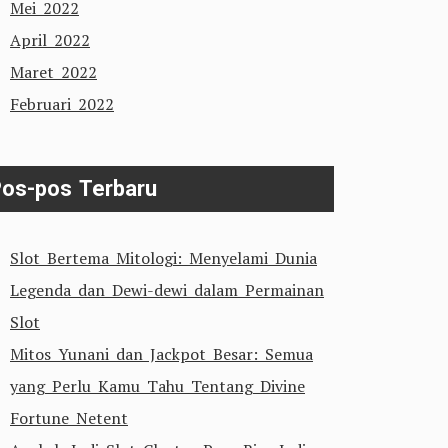
Mei 2022
April 2022
Maret 2022
Februari 2022
os-pos Terbaru
Slot Bertema Mitologi: Menyelami Dunia
Legenda dan Dewi-dewi dalam Permainan
Slot
Mitos Yunani dan Jackpot Besar: Semua
yang Perlu Kamu Tahu Tentang Divine
Fortune Netent