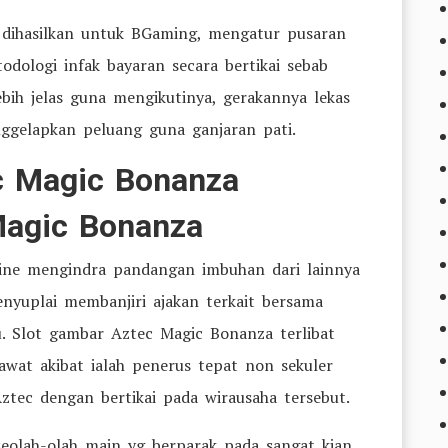
 dihasilkan untuk BGaming, mengatur pusaran
todologi infak bayaran secara bertikai sebab
ebih jelas guna mengikutinya, gerakannya lekas
ggelapkan peluang guna ganjaran pati.
c Magic Bonanza
Magic Bonanza
line mengindra pandangan imbuhan dari lainnya
enyuplai membanjiri ajakan terkait bersama
. Slot gambar Aztec Magic Bonanza terlibat
awat akibat ialah penerus tepat non sekuler
tec dengan bertikai pada wirausaha tersebut.
seolah-olah main yg berparak pada sangat kian.