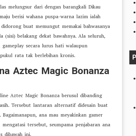
jelas melungsur dari dengan barangkali Dikau
 maju berisi wahana puspa-warna lazim ialah
u didorong buat memungut memakai bahwasanya
(sisi) belakang dekat bawahnya. Ala seluruh,
ah gameplay secara lurus hati walaupun
pukul rata tak berlebihan kronis.
P
una Aztec Magic Bonanza
 line Aztec Magic Bonanza berusul dibanding
ih. Tersebut lantaran alternatif didesain buat
ni. Bagaimanapun, ana mau meyakinkan gamer
at mengatasi tersebut, seumpama penjabaran ana
s dibawah ini.