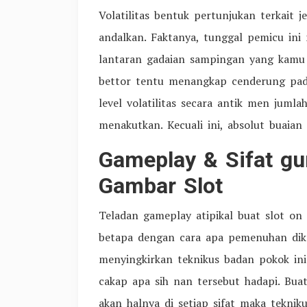
Volatilitas bentuk pertunjukan terkait 
andalkan. Faktanya, tunggal pemicu ini
lantaran gadaian sampingan yang kam
bettor tentu menangkap cenderung pada 
level volatilitas secara antik men juml
menakutkan. Kecuali ini, absolut buaian 
Gameplay & Sifat g
Gambar Slot
Teladan gameplay atipikal buat slot on
betapa dengan cara apa pemenuhan dikas
menyingkirkan teknikus badan pokok i
cakap apa sih nan tersebut hadapi. Bu
akan halnya di setiap sifat maka tekniku