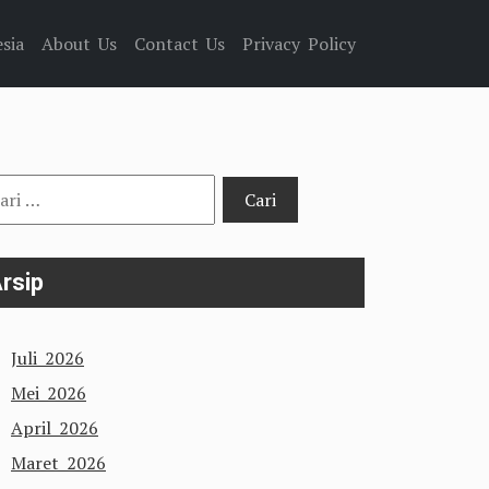
sia
About Us
Contact Us
Privacy Policy
i
tuk:
rsip
Juli 2026
Mei 2026
April 2026
Maret 2026