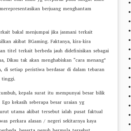
merepresentasikan berjuang menghantam
ait bakal menjumpai jika jasmani terkait
silkan akibat BGaming. Faktanya, kira-kira
n titel terkait berbeda jauh didefinisikan sebagai
, Dikau tak akan menghabiskan “cara menang”
, di setiap peristiwa berdasar di dalam tebaran
tinggi.
umbuh, kepala surat itu mempunyai besar bilik
 Ego kekasih seberapa besar uraian yg
ut utama akibat tersebut ialah pusat faktual
-was perkara alasan / negeri sekitarnya kaya
berbeda, beserta penuh bermula tersebut