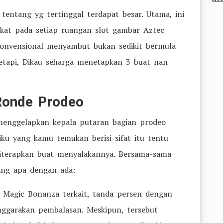
tentang yg tertinggal terdapat besar. Utama, ini
kat pada setiap ruangan slot gambar Aztec
konvensional menyambut bukan sedikit bermula
etapi, Dikau seharga menetapkan 3 buat nan
Ronde Prodeo
menggelapkan kepala putaran bagian prodeo
iku yang kamu temukan berisi sifat itu tentu
iterapkan buat menyalakannya. Bersama-sama
rang apa dengan ada:
 Magic Bonanza terkait, tanda persen dengan
ggarakan pembalasan. Meskipun, tersebut