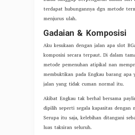
terdapat hubungannya dgn metode term
menjurus ulah.
Gadaian & Komposisi
Aku kesukaan dengan jalan apa slot B
komposisi secara terpaut. Di dalam tam
metode pemenuhan atipikal nan memprod
membuktikan pada Engkau barang apa 
jalan yang tidak cuman normal itu.
Akibat Engkau tak berhal bersama paylin
dipilih seperti segala kapasitas denga
Serupa itu saja, kelebihan ditangani se
luas taksiran seluruh.