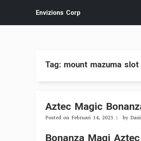
Skip
Envizions Corp
to
content
Tag:
mount mazuma slot
Aztec Magic Bonanza
Posted on
Februari 14, 2023
by
Dani
Bonanza Magi Aztec