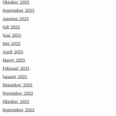
Oktober 2023
September 2023
Agustus 2023
Juli 2023
Juni 2023
Mei 2023
April 2023
Maret 2023
Februari 2023
Januari 2023
Desember 2022
November 2022
Oktober 2022
September 2022