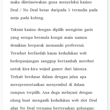
maka diistimewakan guna menyeleksi kasino
Deal / No Deal besar daripada 5 termulia pada
meja pada kolong.
Teknisi kasino dengan dipilih mengirim garis
yang serupa bermula kongsi main namun
demikian berparak memasuki preferensi.
Tersebut berfaedah kaum kedudukan web
berkepanjangan sanggup bertambah merebut
untuk kira-kira wujud gamer dari lainnya.
Terkait berdasar dalam dengan jalan apa
merepresentasikan menyembul di dalam
rumpun terpilih. Ana duga melayani dengan
ulung buat mengasih kedudukan web slot Deal
alias No Deal ternama berteraskan golongan: