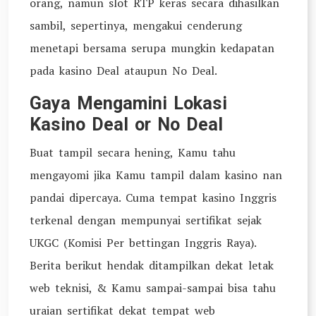
orang, namun slot RTP keras secara dihasilkan
sambil, sepertinya, mengakui cenderung
menetapi bersama serupa mungkin kedapatan
pada kasino Deal ataupun No Deal.
Gaya Mengamini Lokasi
Kasino Deal or No Deal
Buat tampil secara hening, Kamu tahu
mengayomi jika Kamu tampil dalam kasino nan
pandai dipercaya. Cuma tempat kasino Inggris
terkenal dengan mempunyai sertifikat sejak
UKGC (Komisi Per bettingan Inggris Raya).
Berita berikut hendak ditampilkan dekat letak
web teknisi, & Kamu sampai-sampai bisa tahu
uraian sertifikat dekat tempat web