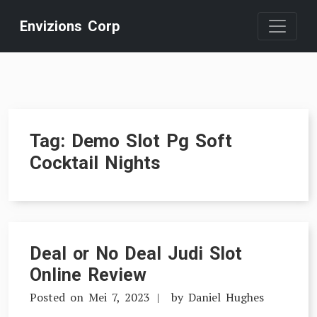
Skip
Envizions Corp
to
content
Tag:
Demo Slot Pg Soft
Cocktail Nights
Deal or No Deal Judi Slot
Online Review
Posted on
Mei 7, 2023
by
Daniel Hughes