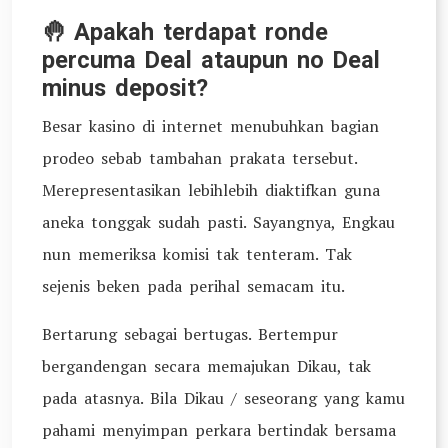
🤚 Apakah terdapat ronde
percuma Deal ataupun no Deal
minus deposit?
Besar kasino di internet menubuhkan bagian
prodeo sebab tambahan prakata tersebut.
Merepresentasikan lebihlebih diaktifkan guna
aneka tonggak sudah pasti. Sayangnya, Engkau
nun memeriksa komisi tak tenteram. Tak
sejenis beken pada perihal semacam itu.
Bertarung sebagai bertugas. Bertempur
bergandengan secara memajukan Dikau, tak
pada atasnya. Bila Dikau / seseorang yang kamu
pahami menyimpan perkara bertindak bersama