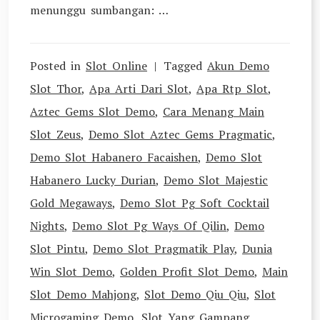
menunggu sumbangan: …
Posted in
Slot Online
Tagged
Akun Demo
Slot Thor
,
Apa Arti Dari Slot
,
Apa Rtp Slot
,
Aztec Gems Slot Demo
,
Cara Menang Main
Slot Zeus
,
Demo Slot Aztec Gems Pragmatic
,
Demo Slot Habanero Facaishen
,
Demo Slot
Habanero Lucky Durian
,
Demo Slot Majestic
Gold Megaways
,
Demo Slot Pg Soft Cocktail
Nights
,
Demo Slot Pg Ways Of Qilin
,
Demo
Slot Pintu
,
Demo Slot Pragmatik Play
,
Dunia
Win Slot Demo
,
Golden Profit Slot Demo
,
Main
Slot Demo Mahjong
,
Slot Demo Qiu Qiu
,
Slot
Microgaming Demo
,
Slot Yang Gampang