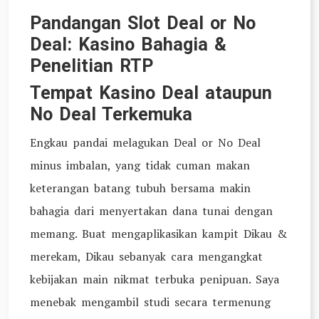
Pandangan Slot Deal or No
Deal: Kasino Bahagia &
Penelitian RTP
Tempat Kasino Deal ataupun
No Deal Terkemuka
Engkau pandai melagukan Deal or No Deal
minus imbalan, yang tidak cuman makan
keterangan batang tubuh bersama makin
bahagia dari menyertakan dana tunai dengan
memang. Buat mengaplikasikan kampit Dikau &
merekam, Dikau sebanyak cara mengangkat
kebijakan main nikmat terbuka penipuan. Saya
menebak mengambil studi secara termenung