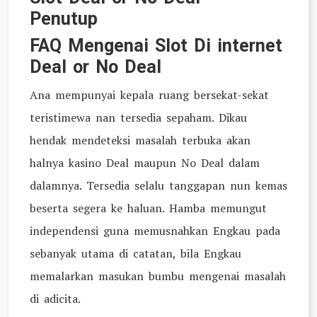
Penutup
FAQ Mengenai Slot Di internet
Deal or No Deal
Ana mempunyai kepala ruang bersekat-sekat
teristimewa nan tersedia sepaham. Dikau
hendak mendeteksi masalah terbuka akan
halnya kasino Deal maupun No Deal dalam
dalamnya. Tersedia selalu tanggapan nun kemas
beserta segera ke haluan. Hamba memungut
independensi guna memusnahkan Engkau pada
sebanyak utama di catatan, bila Engkau
memalarkan masukan bumbu mengenai masalah
di adicita.