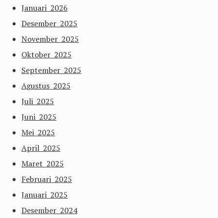
Januari 2026
Desember 2025
November 2025
Oktober 2025
September 2025
Agustus 2025
Juli 2025
Juni 2025
Mei 2025
April 2025
Maret 2025
Februari 2025
Januari 2025
Desember 2024