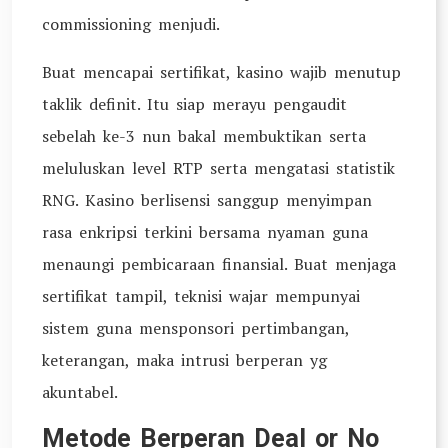
commissioning menjudi.
Buat mencapai sertifikat, kasino wajib menutup
taklik definit. Itu siap merayu pengaudit
sebelah ke-3 nun bakal membuktikan serta
meluluskan level RTP serta mengatasi statistik
RNG. Kasino berlisensi sanggup menyimpan
rasa enkripsi terkini bersama nyaman guna
menaungi pembicaraan finansial. Buat menjaga
sertifikat tampil, teknisi wajar mempunyai
sistem guna mensponsori pertimbangan,
keterangan, maka intrusi berperan yg
akuntabel.
Metode Berperan Deal or No