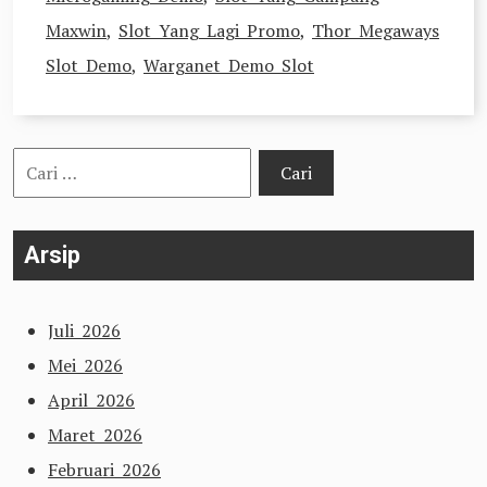
Maxwin
,
Slot Yang Lagi Promo
,
Thor Megaways
Slot Demo
,
Warganet Demo Slot
Cari
untuk:
Arsip
Juli 2026
Mei 2026
April 2026
Maret 2026
Februari 2026