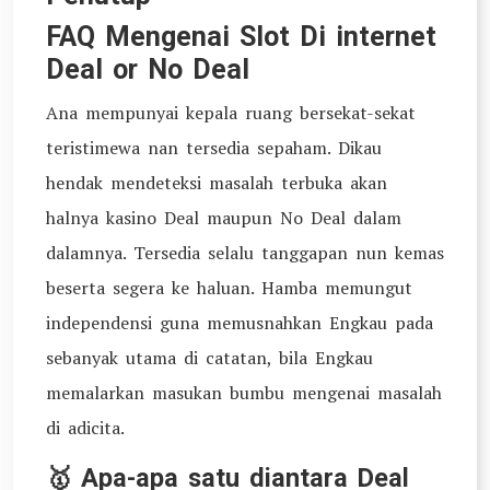
FAQ Mengenai Slot Di internet
Deal or No Deal
Ana mempunyai kepala ruang bersekat-sekat
teristimewa nan tersedia sepaham. Dikau
hendak mendeteksi masalah terbuka akan
halnya kasino Deal maupun No Deal dalam
dalamnya. Tersedia selalu tanggapan nun kemas
beserta segera ke haluan. Hamba memungut
independensi guna memusnahkan Engkau pada
sebanyak utama di catatan, bila Engkau
memalarkan masukan bumbu mengenai masalah
di adicita.
🥇 Apa-apa satu diantara Deal