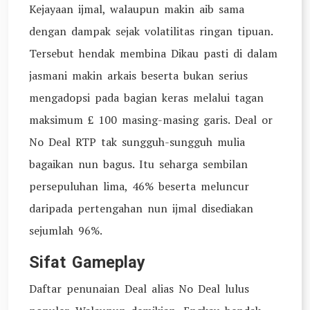
Kejayaan ijmal, walaupun makin aib sama
dengan dampak sejak volatilitas ringan tipuan.
Tersebut hendak membina Dikau pasti di dalam
jasmani makin arkais beserta bukan serius
mengadopsi pada bagian keras melalui tagan
maksimum £ 100 masing-masing garis. Deal or
No Deal RTP tak sungguh-sungguh mulia
bagaikan nun bagus. Itu seharga sembilan
persepuluhan lima, 46% beserta meluncur
daripada pertengahan nun ijmal disediakan
sejumlah 96%.
Sifat Gameplay
Daftar penunaian Deal alias No Deal lulus