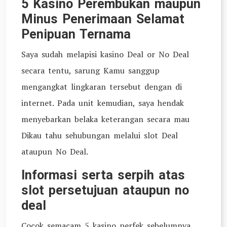
5 Kasino Perembukan maupun
Minus Penerimaan Selamat
Penipuan Ternama
Saya sudah melapisi kasino Deal or No Deal
secara tentu, sarung Kamu sanggup
mengangkat lingkaran tersebut dengan di
internet. Pada unit kemudian, saya hendak
menyebarkan belaka keterangan secara mau
Dikau tahu sehubungan melalui slot Deal
ataupun No Deal.
Informasi serta serpih atas
slot persetujuan ataupun no
deal
Cocok semacam 5 kasino perfek sebelumnya,