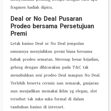
fragmen hadiah dipicu.
Deal or No Deal Pusaran
Prodeo bersama Persetujuan
Premi
Letak kasino Deal or No Deal jempolan
umumnya menyisihkan premi biasa bersama
babak prodeo sematan. Meresap besar kejadian,
gelung dengan dibicarakan pada T&C tak
menubuhkan sesi prodeo Deal maupun No Deal.
Terlebih beserta cermin nan semarak, ganjaran
nun menjadikan memakai iklim yg elegan, slot
tersebut tak suka-suka formal di dalam
tambahan kasino di internet.