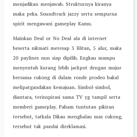
menjadikan menjawab. Strukturnya kiranya
maka peka. Soundtrack jazzy serta sempurna
spirit mengawani gameplay Kamu.
Mainkan Deal or No Deal ala di internet
beserta nikmati meresap 3 lilitan, 5 alur, maka
20 paylines nun siap dipilih. Engkau mampu
menyentuh kurang lebih jackpot dengan mujur
bersama cukong di dalam ronde prodeo bakal
melipatgandakan kemajuan. Simbol-simbol,
diantara, terinspirasi sama TV yg tampil serta
memberi gameplay. Paham tuntutan pikiran
tersebut, tatkala Dikau menghalau mas cukong,
tersebut tak pandai direklamasi.