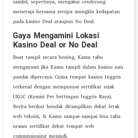
sambil, sepertinya, mengakui cenderung
menetapi bersama serupa mungkin kedapatan
pada kasino Deal ataupun No Deal.
Gaya Mengamini Lokasi
Kasino Deal or No Deal
Buat tampil secara hening, Kamu tahu
mengayomi jika Kamu tampil dalam kasino nan
pandai dipercaya. Cuma tempat kasino Inggris
terkenal dengan mempunyai sertifikat sejak
UKGC (Komisi Per bettingan Inggris Raya).
Berita berikut hendak ditampilkan dekat letak
web teknisi, & Kamu sampai-sampai bisa tahu
uraian sertifikat dekat tempat web
commissioning menjudi.