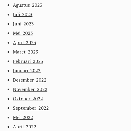
Agustus 2023
Juli 2023
Juni 2023
Mei 2023
April 2023
Maret 2023
Februari 2023
Januari 2023
Desember 2022
November 2022
Oktober 2022
September 2022
Mei 2022
April 2022