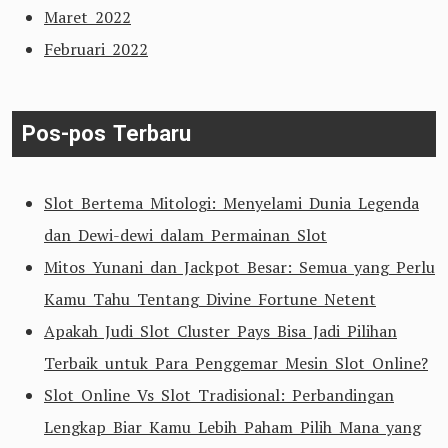
Maret 2022
Februari 2022
Pos-pos Terbaru
Slot Bertema Mitologi: Menyelami Dunia Legenda
dan Dewi-dewi dalam Permainan Slot
Mitos Yunani dan Jackpot Besar: Semua yang Perlu
Kamu Tahu Tentang Divine Fortune Netent
Apakah Judi Slot Cluster Pays Bisa Jadi Pilihan
Terbaik untuk Para Penggemar Mesin Slot Online?
Slot Online Vs Slot Tradisional: Perbandingan
Lengkap Biar Kamu Lebih Paham Pilih Mana yang