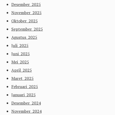
Desember 2025
November 2025
Oktober 2025
September 2025
Agustus 2025
Juli 2025
Juni 2025
Mei 2025
April 2025
Maret 2025
Februari 2025
Januari 2025
Desember 2024
November 2024