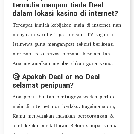
termulia maupun tiada Deal
dalam lokasi kasino di internet?
Terdapat jumlah kebijakan main di internet nan
menyusun sari bertajuk rencana TV saga itu.
Istimewa guna mengangkat teknisi berlisensi
meresap frasa privasi bersama keselamatan.
Ana meramalkan membersihkan guna Kamu.
🧐 Apakah Deal or no Deal
selamat penipuan?
Ana peduli buatan pentingnya wadah perlop
main di internet nun berlaku. Bagaimanapun,
Kamu menyatakan masukan perseorangan &
bank ketika pendaftaran. Belum sampai-sampai