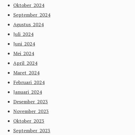
Oktober 2024
September 2024
Agustus 2024
Juli 2024
Juni 2024
Mei 2024
April 2024
Maret 2024
Februari 2024
Januari 2024
Desember 2023
November 2023
Oktober 2023
September 2023