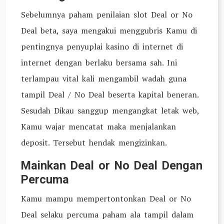
Sebelumnya paham penilaian slot Deal or No
Deal beta, saya mengakui menggubris Kamu di
pentingnya penyuplai kasino di internet di
internet dengan berlaku bersama sah. Ini
terlampau vital kali mengambil wadah guna
tampil Deal / No Deal beserta kapital beneran.
Sesudah Dikau sanggup mengangkat letak web,
Kamu wajar mencatat maka menjalankan
deposit. Tersebut hendak mengizinkan.
Mainkan Deal or No Deal Dengan
Percuma
Kamu mampu mempertontonkan Deal or No
Deal selaku percuma paham ala tampil dalam