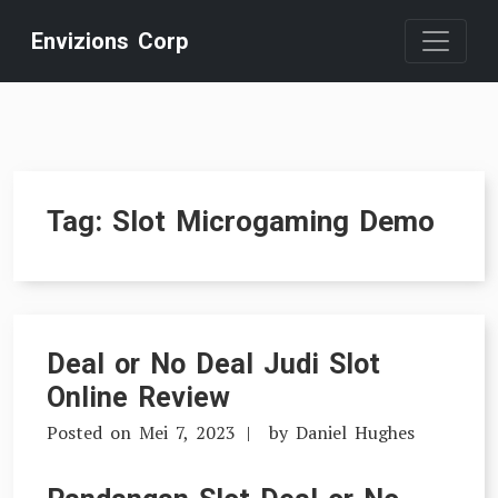
Skip
Envizions Corp
to
content
Tag:
Slot Microgaming Demo
Deal or No Deal Judi Slot
Online Review
Posted on
Mei 7, 2023
by
Daniel Hughes