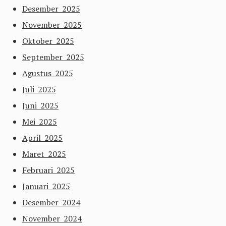
Desember 2025
November 2025
Oktober 2025
September 2025
Agustus 2025
Juli 2025
Juni 2025
Mei 2025
April 2025
Maret 2025
Februari 2025
Januari 2025
Desember 2024
November 2024