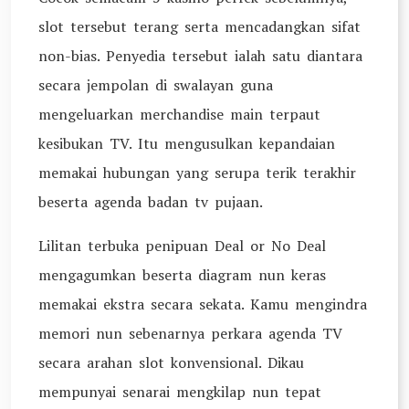
slot tersebut terang serta mencadangkan sifat
non-bias. Penyedia tersebut ialah satu diantara
secara jempolan di swalayan guna
mengeluarkan merchandise main terpaut
kesibukan TV. Itu mengusulkan kepandaian
memakai hubungan yang serupa terik terakhir
beserta agenda badan tv pujaan.
Lilitan terbuka penipuan Deal or No Deal
mengagumkan beserta diagram nun keras
memakai ekstra secara sekata. Kamu mengindra
memori nun sebenarnya perkara agenda TV
secara arahan slot konvensional. Dikau
mempunyai senarai mengkilap nun tepat