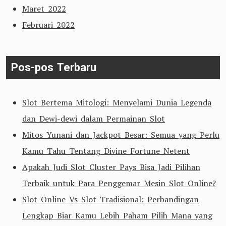
Maret 2022
Februari 2022
Pos-pos Terbaru
Slot Bertema Mitologi: Menyelami Dunia Legenda
dan Dewi-dewi dalam Permainan Slot
Mitos Yunani dan Jackpot Besar: Semua yang Perlu
Kamu Tahu Tentang Divine Fortune Netent
Apakah Judi Slot Cluster Pays Bisa Jadi Pilihan
Terbaik untuk Para Penggemar Mesin Slot Online?
Slot Online Vs Slot Tradisional: Perbandingan
Lengkap Biar Kamu Lebih Paham Pilih Mana yang