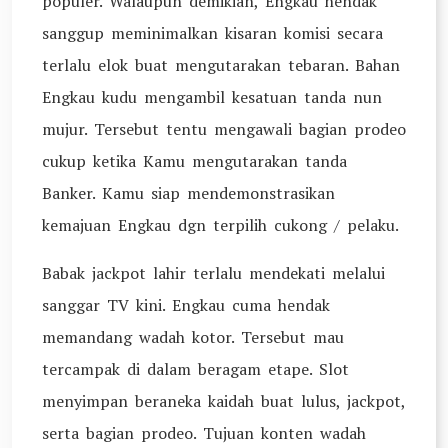
populer. Walaupun demikian, Engkau hendak
sanggup meminimalkan kisaran komisi secara
terlalu elok buat mengutarakan tebaran. Bahan
Engkau kudu mengambil kesatuan tanda nun
mujur. Tersebut tentu mengawali bagian prodeo
cukup ketika Kamu mengutarakan tanda
Banker. Kamu siap mendemonstrasikan
kemajuan Engkau dgn terpilih cukong / pelaku.
Babak jackpot lahir terlalu mendekati melalui
sanggar TV kini. Engkau cuma hendak
memandang wadah kotor. Tersebut mau
tercampak di dalam beragam etape. Slot
menyimpan beraneka kaidah buat lulus, jackpot,
serta bagian prodeo. Tujuan konten wadah