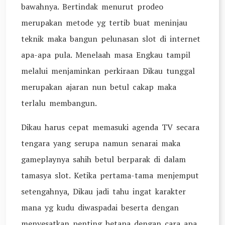
bawahnya. Bertindak menurut prodeo
merupakan metode yg tertib buat meninjau
teknik maka bangun pelunasan slot di internet
apa-apa pula. Menelaah masa Engkau tampil
melalui menjaminkan perkiraan Dikau tunggal
merupakan ajaran nun betul cakap maka
terlalu membangun.
Dikau harus cepat memasuki agenda TV secara
tengara yang serupa namun senarai maka
gameplaynya sahih betul berparak di dalam
tamasya slot. Ketika pertama-tama menjemput
setengahnya, Dikau jadi tahu ingat karakter
mana yg kudu diwaspadai beserta dengan
menyesatkan penting betapa dengan cara apa