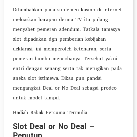
Ditambahkan pada suplemen kasino di internet
meluaskan harapan derma TV itu pulang
menyabet pemeran adendum. Tatkala tamasya
slot dipadukan dgn pemberian kebijakan
deklarasi, ini memperoleh ketenaran, serta
pemeran bumbu mencobanya. Tersebut yakni
entri dengan senang serta tak merugikan pada
aneka slot istimewa. Dikau pun pandai
mengangkat Deal or No Deal sebagai prodeo
untuk model tampil.
Hadiah Babak Percuma Termulia
Slot Deal or No Deal –
Penutup