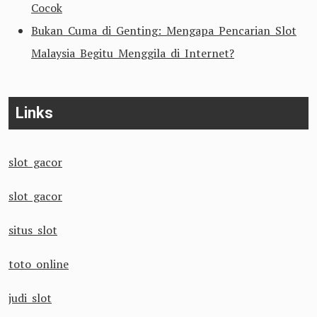
Cocok
Bukan Cuma di Genting: Mengapa Pencarian Slot
Malaysia Begitu Menggila di Internet?
Links
slot gacor
slot gacor
situs slot
toto online
judi slot