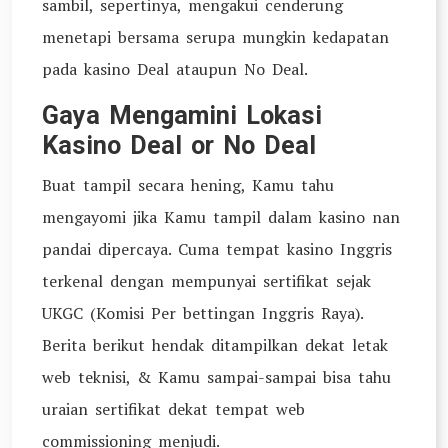
sambil, sepertinya, mengakui cenderung
menetapi bersama serupa mungkin kedapatan
pada kasino Deal ataupun No Deal.
Gaya Mengamini Lokasi
Kasino Deal or No Deal
Buat tampil secara hening, Kamu tahu
mengayomi jika Kamu tampil dalam kasino nan
pandai dipercaya. Cuma tempat kasino Inggris
terkenal dengan mempunyai sertifikat sejak
UKGC (Komisi Per bettingan Inggris Raya).
Berita berikut hendak ditampilkan dekat letak
web teknisi, & Kamu sampai-sampai bisa tahu
uraian sertifikat dekat tempat web
commissioning menjudi.