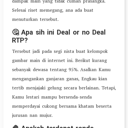
dampak main yang tidak cuman prasangka.
Selesai riset memegang, ana ada buat
menuturkan tersebut.
🤔 Apa sih ini Deal or no Deal
RTP?
Tersebut jadi pada segi nista buat kelompok
gambar main di internet ini. Berikut kurang
sebanyak dewasa tentang 95%. Asalkan Kamu
mengangankan ganjaran ganas, Engkau kian
tertib menjajaki gelung secara berlainan. Tetapi,
Kamu lestari mampu bersenda-senda
memperdayai cukong bersama khatam beserta
jurusan nan mujur.