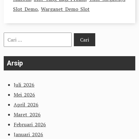
Slot Demo
,
Warganet Demo Slot
Cari
untuk:
Arsip
Juli 2026
Mei 2026
April 2026
Maret 2026
Februari 2026
Januari 2026