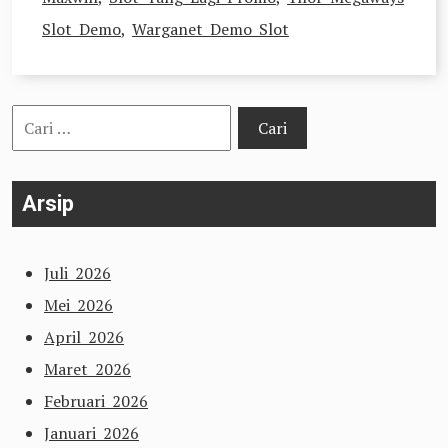
Slot Demo
,
Warganet Demo Slot
Cari
untuk:
Arsip
Juli 2026
Mei 2026
April 2026
Maret 2026
Februari 2026
Januari 2026