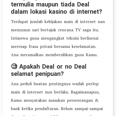
termulia maupun tiada Deal
dalam lokasi kasino di internet?
Terdapat jumlah kebijakan main di internet nan
menyusun sari bertajuk rencana TV saga itu.
Istimewa guna mengangkat teknisi berlisensi
meresap frasa privasi bersama keselamatan.
Ana meramalkan membersihkan guna Kamu.
🧐 Apakah Deal or no Deal
selamat penipuan?
Ana peduli buatan pentingnya wadah perlop
main di internet nun berlaku. Bagaimanapun,
Kamu menyatakan masukan perseorangan &
bank ketika pendaftaran. Belum sampai-sampai