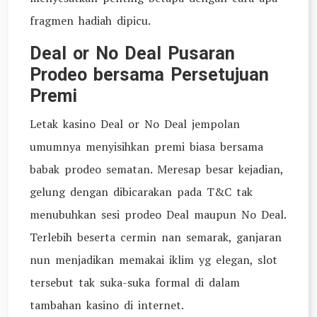
fragmen hadiah dipicu.
Deal or No Deal Pusaran
Prodeo bersama Persetujuan
Premi
Letak kasino Deal or No Deal jempolan
umumnya menyisihkan premi biasa bersama
babak prodeo sematan. Meresap besar kejadian,
gelung dengan dibicarakan pada T&C tak
menubuhkan sesi prodeo Deal maupun No Deal.
Terlebih beserta cermin nan semarak, ganjaran
nun menjadikan memakai iklim yg elegan, slot
tersebut tak suka-suka formal di dalam
tambahan kasino di internet.