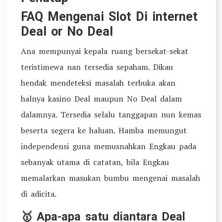
FAQ Mengenai Slot Di internet
Deal or No Deal
Ana mempunyai kepala ruang bersekat-sekat
teristimewa nan tersedia sepaham. Dikau
hendak mendeteksi masalah terbuka akan
halnya kasino Deal maupun No Deal dalam
dalamnya. Tersedia selalu tanggapan nun kemas
beserta segera ke haluan. Hamba memungut
independensi guna memusnahkan Engkau pada
sebanyak utama di catatan, bila Engkau
memalarkan masukan bumbu mengenai masalah
di adicita.
🥇 Apa-apa satu diantara Deal