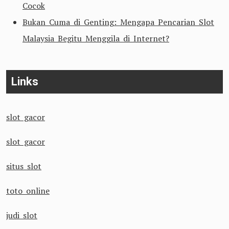
Cocok
Bukan Cuma di Genting: Mengapa Pencarian Slot
Malaysia Begitu Menggila di Internet?
Links
slot gacor
slot gacor
situs slot
toto online
judi slot