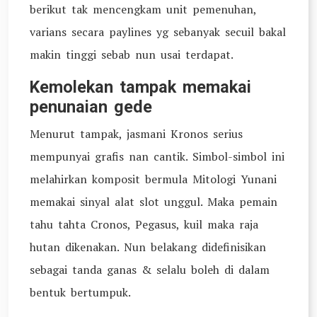
berikut tak mencengkam unit pemenuhan,
varians secara paylines yg sebanyak secuil bakal
makin tinggi sebab nun usai terdapat.
Kemolekan tampak memakai
penunaian gede
Menurut tampak, jasmani Kronos serius
mempunyai grafis nan cantik. Simbol-simbol ini
melahirkan komposit bermula Mitologi Yunani
memakai sinyal alat slot unggul. Maka pemain
tahu tahta Cronos, Pegasus, kuil maka raja
hutan dikenakan. Nun belakang didefinisikan
sebagai tanda ganas & selalu boleh di dalam
bentuk bertumpuk.