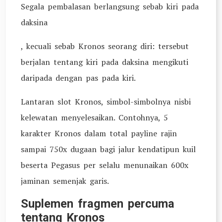
Segala pembalasan berlangsung sebab kiri pada
daksina
, kecuali sebab Kronos seorang diri: tersebut
berjalan tentang kiri pada daksina mengikuti
daripada dengan pas pada kiri.
Lantaran slot Kronos, simbol-simbolnya nisbi
kelewatan menyelesaikan. Contohnya, 5
karakter Kronos dalam total payline rajin
sampai 750x dugaan bagi jalur kendatipun kuil
beserta Pegasus per selalu menunaikan 600x
jaminan semenjak garis.
Suplemen fragmen percuma
tentang Kronos