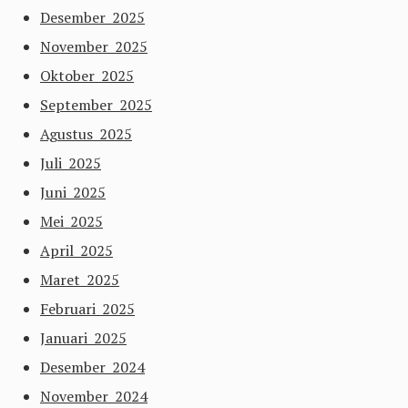
Desember 2025
November 2025
Oktober 2025
September 2025
Agustus 2025
Juli 2025
Juni 2025
Mei 2025
April 2025
Maret 2025
Februari 2025
Januari 2025
Desember 2024
November 2024