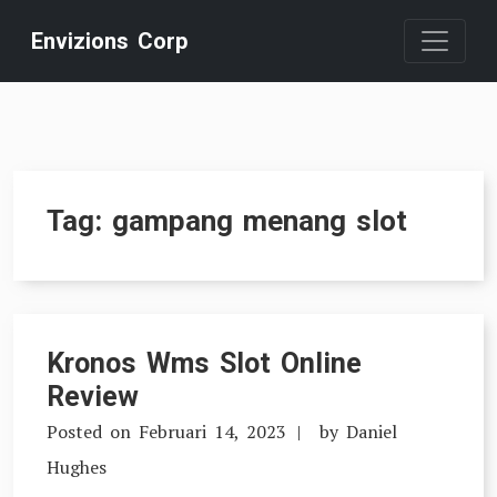
Skip
Envizions Corp
to
content
Tag:
gampang menang slot
Kronos Wms Slot Online
Review
Posted on
Februari 14, 2023
by
Daniel
Hughes