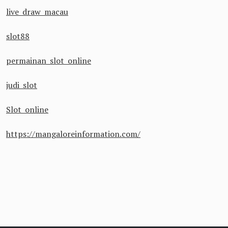
live draw macau
slot88
permainan slot online
judi slot
Slot online
https://mangaloreinformation.com/