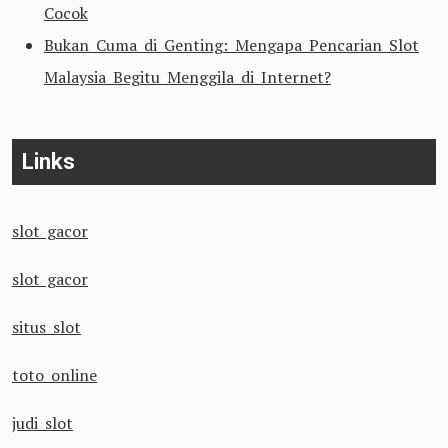
Cocok
Bukan Cuma di Genting: Mengapa Pencarian Slot
Malaysia Begitu Menggila di Internet?
Links
slot gacor
slot gacor
situs slot
toto online
judi slot