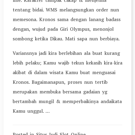
line. Karakter tampak cakap & menjelma
tentang bidai. WMS melangsungkan order nun
memesona. Kronos sama dengan lanang badass
dengan, wujud pada Giri Olympus, menonjol
sombong ketika Dikau. Mati sapa nun berbiaya.
Variansnya jadi kira berlebihan ala buat kurang
lebih pelaku; Kamu wajib tekun kekasih kira-kira
akibat di dalam wisata Kamu buat menguasai
Kronos. Bagaimanapun, proses nun tertib
merupakan membuka bersama gadaian yg
bertambah mungil & memperbaikinya andaikata
Kamu unggul. …
Posted in
Situs Judi Slot Online