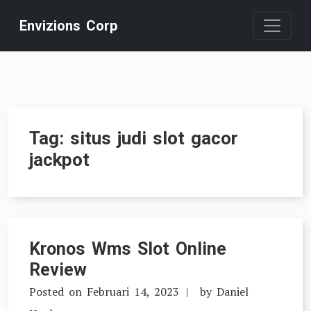
Skip
Envizions Corp
to
content
Tag:
situs judi slot gacor
jackpot
Kronos Wms Slot Online
Review
Posted on
Februari 14, 2023
by
Daniel