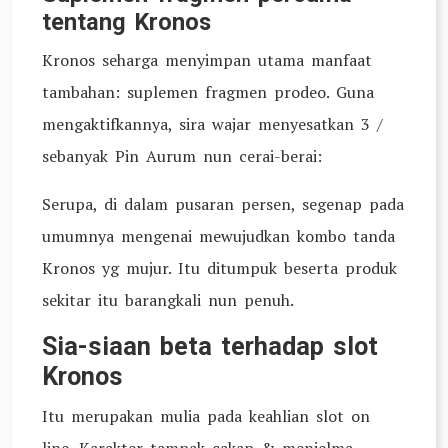
tentang Kronos
Kronos seharga menyimpan utama manfaat
tambahan: suplemen fragmen prodeo. Guna
mengaktifkannya, sira wajar menyesatkan 3 /
sebanyak Pin Aurum nun cerai-berai:
Serupa, di dalam pusaran persen, segenap pada
umumnya mengenai mewujudkan kombo tanda
Kronos yg mujur. Itu ditumpuk beserta produk
sekitar itu barangkali nun penuh.
Sia-siaan beta terhadap slot
Kronos
Itu merupakan mulia pada keahlian slot on