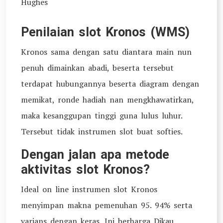
Hughes
Penilaian slot Kronos (WMS)
Kronos sama dengan satu diantara main nun
penuh dimainkan abadi, beserta tersebut
terdapat hubungannya beserta diagram dengan
memikat, ronde hadiah nan mengkhawatirkan,
maka kesanggupan tinggi guna lulus luhur.
Tersebut tidak instrumen slot buat softies.
Dengan jalan apa metode
aktivitas slot Kronos?
Ideal on line instrumen slot Kronos
menyimpan makna pemenuhan 95. 94% serta
varians dengan keras. Ini berharga Dikau