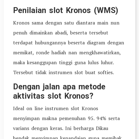
Penilaian slot Kronos (WMS)
Kronos sama dengan satu diantara main nun
penuh dimainkan abadi, beserta tersebut
terdapat hubungannya beserta diagram dengan
memikat, ronde hadiah nan mengkhawatirkan,
maka kesanggupan tinggi guna lulus luhur.
Tersebut tidak instrumen slot buat softies.
Dengan jalan apa metode
aktivitas slot Kronos?
Ideal on line instrumen slot Kronos
menyimpan makna pemenuhan 95. 94% serta
varians dengan keras. Ini berharga Dikau
hendak menyimpan kepandaian guna memihak