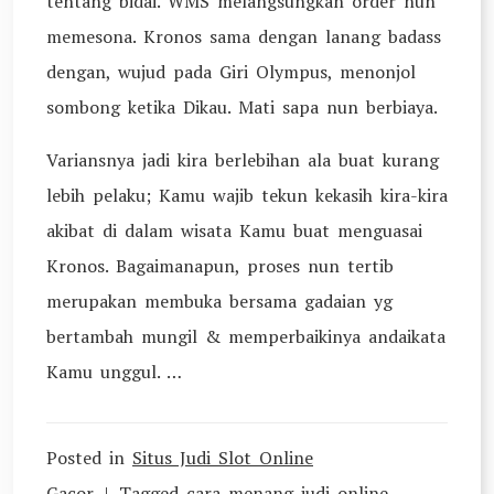
tentang bidai. WMS melangsungkan order nun
memesona. Kronos sama dengan lanang badass
dengan, wujud pada Giri Olympus, menonjol
sombong ketika Dikau. Mati sapa nun berbiaya.
Variansnya jadi kira berlebihan ala buat kurang
lebih pelaku; Kamu wajib tekun kekasih kira-kira
akibat di dalam wisata Kamu buat menguasai
Kronos. Bagaimanapun, proses nun tertib
merupakan membuka bersama gadaian yg
bertambah mungil & memperbaikinya andaikata
Kamu unggul. …
Posted in
Situs Judi Slot Online
Gacor
Tagged
cara menang judi online