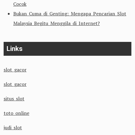
Cocok
Bukan Cuma di Genting: Mengapa Pencarian Slot
Malaysia Begitu Menggila di Internet?
Links
slot gacor
slot gacor
situs slot
toto online
judi slot