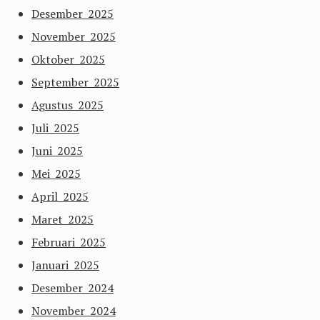
Desember 2025
November 2025
Oktober 2025
September 2025
Agustus 2025
Juli 2025
Juni 2025
Mei 2025
April 2025
Maret 2025
Februari 2025
Januari 2025
Desember 2024
November 2024