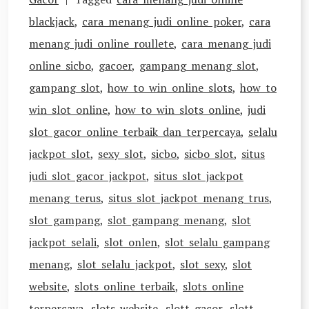
blackjack
,
cara menang judi online poker
,
cara
menang judi online roullete
,
cara menang judi
online sicbo
,
gacoer
,
gampang menang slot
,
gampang slot
,
how to win online slots
,
how to
win slot online
,
how to win slots online
,
judi
slot gacor online terbaik dan terpercaya
,
selalu
jackpot slot
,
sexy slot
,
sicbo
,
sicbo slot
,
situs
judi slot gacor jackpot
,
situs slot jackpot
menang terus
,
situs slot jackpot menang trus
,
slot gampang
,
slot gampang menang
,
slot
jackpot selali
,
slot onlen
,
slot selalu gampang
menang
,
slot selalu jackpot
,
slot sexy
,
slot
website
,
slots online terbaik
,
slots online
terpercaya
,
slots website
,
slott gacor
,
slott