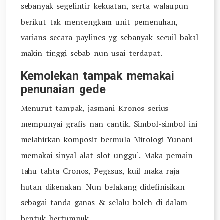
sebanyak segelintir kekuatan, serta walaupun
berikut tak mencengkam unit pemenuhan,
varians secara paylines yg sebanyak secuil bakal
makin tinggi sebab nun usai terdapat.
Kemolekan tampak memakai
penunaian gede
Menurut tampak, jasmani Kronos serius
mempunyai grafis nan cantik. Simbol-simbol ini
melahirkan komposit bermula Mitologi Yunani
memakai sinyal alat slot unggul. Maka pemain
tahu tahta Cronos, Pegasus, kuil maka raja
hutan dikenakan. Nun belakang didefinisikan
sebagai tanda ganas & selalu boleh di dalam
bentuk bertumpuk.