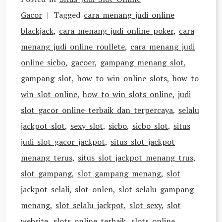
Gacor
Tagged
cara menang judi online
blackjack
,
cara menang judi online poker
,
cara
menang judi online roullete
,
cara menang judi
online sicbo
,
gacoer
,
gampang menang slot
,
gampang slot
,
how to win online slots
,
how to
win slot online
,
how to win slots online
,
judi
slot gacor online terbaik dan terpercaya
,
selalu
jackpot slot
,
sexy slot
,
sicbo
,
sicbo slot
,
situs
judi slot gacor jackpot
,
situs slot jackpot
menang terus
,
situs slot jackpot menang trus
,
slot gampang
,
slot gampang menang
,
slot
jackpot selali
,
slot onlen
,
slot selalu gampang
menang
,
slot selalu jackpot
,
slot sexy
,
slot
website
,
slots online terbaik
,
slots online