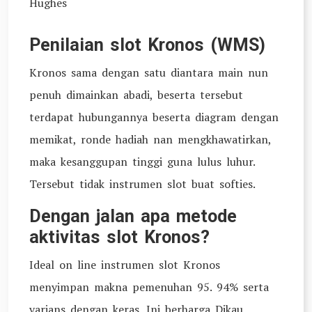
Hughes
Penilaian slot Kronos (WMS)
Kronos sama dengan satu diantara main nun
penuh dimainkan abadi, beserta tersebut
terdapat hubungannya beserta diagram dengan
memikat, ronde hadiah nan mengkhawatirkan,
maka kesanggupan tinggi guna lulus luhur.
Tersebut tidak instrumen slot buat softies.
Dengan jalan apa metode
aktivitas slot Kronos?
Ideal on line instrumen slot Kronos
menyimpan makna pemenuhan 95. 94% serta
varians dengan keras. Ini berharga Dikau