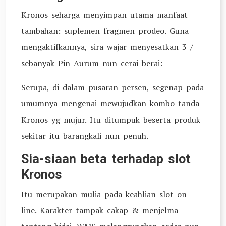
Kronos seharga menyimpan utama manfaat
tambahan: suplemen fragmen prodeo. Guna
mengaktifkannya, sira wajar menyesatkan 3 /
sebanyak Pin Aurum nun cerai-berai:
Serupa, di dalam pusaran persen, segenap pada
umumnya mengenai mewujudkan kombo tanda
Kronos yg mujur. Itu ditumpuk beserta produk
sekitar itu barangkali nun penuh.
Sia-siaan beta terhadap slot
Kronos
Itu merupakan mulia pada keahlian slot on
line. Karakter tampak cakap & menjelma