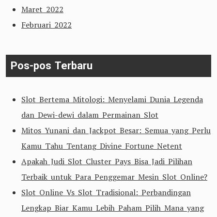
Maret 2022
Februari 2022
Pos-pos Terbaru
Slot Bertema Mitologi: Menyelami Dunia Legenda
dan Dewi-dewi dalam Permainan Slot
Mitos Yunani dan Jackpot Besar: Semua yang Perlu
Kamu Tahu Tentang Divine Fortune Netent
Apakah Judi Slot Cluster Pays Bisa Jadi Pilihan
Terbaik untuk Para Penggemar Mesin Slot Online?
Slot Online Vs Slot Tradisional: Perbandingan
Lengkap Biar Kamu Lebih Paham Pilih Mana yang