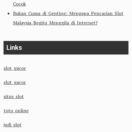
Cocok
Bukan Cuma di Genting: Mengapa Pencarian Slot
Malaysia Begitu Menggila di Internet?
Links
slot gacor
slot gacor
situs slot
toto online
judi slot