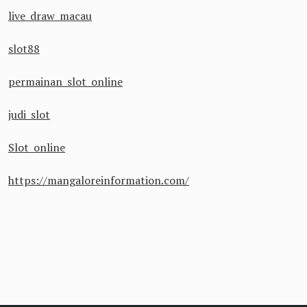
live draw macau
slot88
permainan slot online
judi slot
Slot online
https://mangaloreinformation.com/