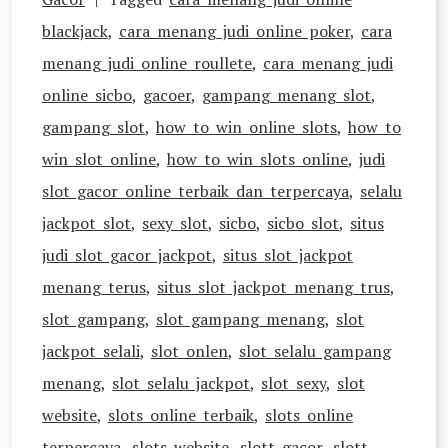
blackjack
,
cara menang judi online poker
,
cara
menang judi online roullete
,
cara menang judi
online sicbo
,
gacoer
,
gampang menang slot
,
gampang slot
,
how to win online slots
,
how to
win slot online
,
how to win slots online
,
judi
slot gacor online terbaik dan terpercaya
,
selalu
jackpot slot
,
sexy slot
,
sicbo
,
sicbo slot
,
situs
judi slot gacor jackpot
,
situs slot jackpot
menang terus
,
situs slot jackpot menang trus
,
slot gampang
,
slot gampang menang
,
slot
jackpot selali
,
slot onlen
,
slot selalu gampang
menang
,
slot selalu jackpot
,
slot sexy
,
slot
website
,
slots online terbaik
,
slots online
terpercaya
,
slots website
,
slott gacor
,
slott